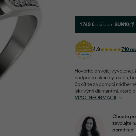
1 749 €
s kódom
SUN10
.
4.9
710 re
Hovoríte o svojej vyvolenej, 
nadpozemskou bytosťou, bez k
čo cítite za pomoci nádhern
iskrivými diamantmi, ktoré p
VIAC INFORMÁCIÍ
Chcete por
zavolajte 
poradíme!