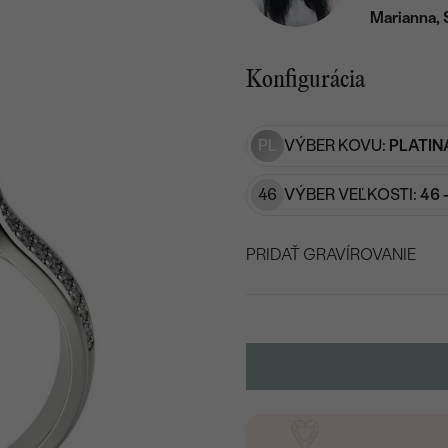
Marianna, 
Konfigurácia
PL
VÝBER KOVU:
PLATIN
46
VÝBER VEĽKOSTI:
46 
PRIDAŤ GRAVÍROVANIE
VYBERTE FONT
Napíšte iniciály/text
15
/ 15 ZNAKOV