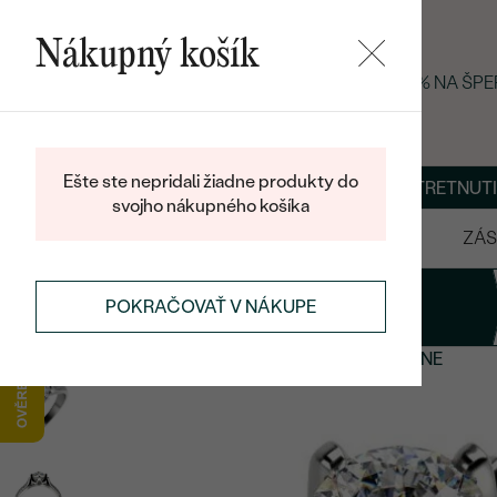
Nákupný košík
LETNÝ BLACK FRIDAY: −25 % NA ŠP
Ešte ste nepridali žiadne produkty do
O NÁS
BLOG
ŠPERKY NA MIERU
DOHODNÚŤ STRETNUTI
svojho nákupného košíka
VÝPREDAJ
SVADOBNÉ OBRÚČKY
ZÁS
1
Prsteň
POKRAČOVAŤ V NÁKUPE
ZÁSNUBNÉ PRSTENE
PLATINOVÉ ZÁSNUBNÉ PRSTENE