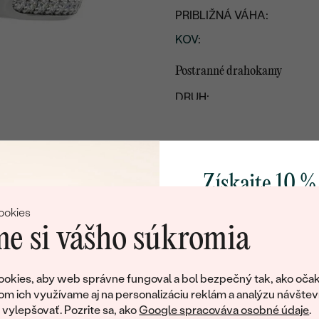
PRIBLIŽNÁ VÁHA:
KOV
:
Postranné drahokamy
DRUH:
POČET:
KARÁTOVÁ VÁHA
:
ROZMERY:
Získajte 10 %
TVAR
:
svoj prvý 
ookies
ČISTOTA
:
e si vášho súkromia
FARBA
:
Pridajte sa k nám a 
BRUS
:
poctivo vyrábaných 
okies, aby web správne fungoval a bol bezpečný tak, ako očak
Ako darček na priv
om ich využívame aj na personalizáciu reklám a analýzu návštev
tujeme, ale tento šperk si už svojích majiteľov naš
obratom pošleme zľ
ylepšovať. Pozrite sa, ako
Google spracováva osobné údaje
.