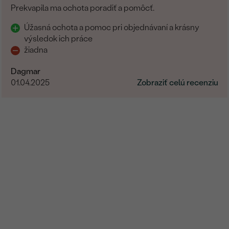
Prekvapila ma ochota poradiť a pomôcť.
Úžasná ochota a pomoc pri objednávaní a krásny
výsledok ich práce
žiadna
Dagmar
01.04.2025
Zobraziť celú recenziu