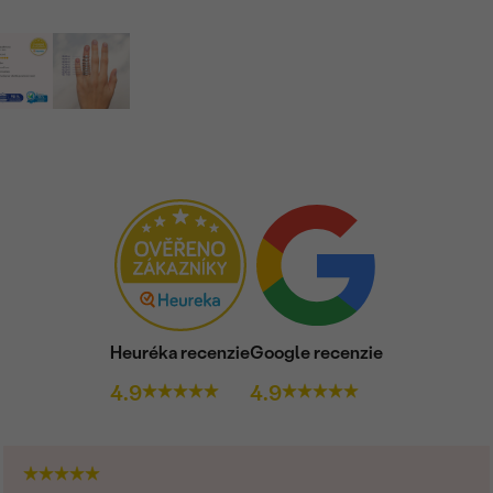
Heuréka recenzie
Google recenzie
4.9
4.9