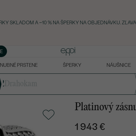
ERKY SKLADOM A −10 % NA ŠPERKY NA OBJEDNÁVKU. ZĽAVA
E
NUBNÉ PRSTENE
ŠPERKY
NÁUŠNICE
2
Drahokam
Platinový zásn
1 943 €