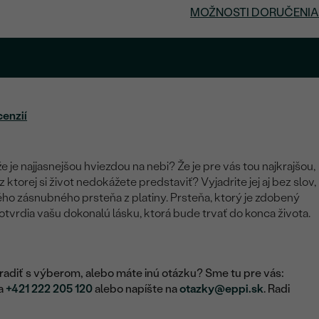
MOŽNOSTI DORUČENIA
cenzií
že je najjasnejšou hviezdou na nebi? Že je pre vás tou najkrajšou,
torej si život nedokážete predstaviť? Vyjadrite jej aj bez slov,
ého zásnubného prsteňa z platiny. Prsteňa, ktorý je zdobený
otvrdia vašu dokonalú lásku, ktorá bude trvať do konca života.
adiť s výberom, alebo máte inú otázku? Sme tu pre vás:
na
+421 222 205 120
alebo napíšte na
otazky@eppi.sk
. Radi