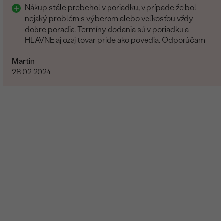
Nákup stále prebehol v poriadku, v prípade že bol
nejaký problém s výberom alebo veľkosťou vždy
dobre poradia. Termíny dodania sú v poriadku a
HLAVNE aj ozaj tovar príde ako povedia. Odporúčam
Martin
28.02.2024