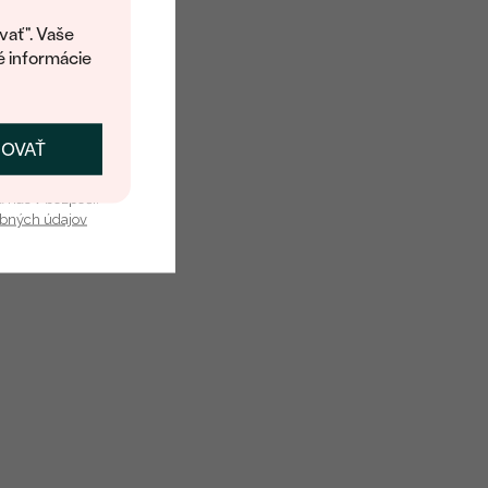
kup.
í o dostupnosti tohoto
vať". Vaše
é informácie
ČOVAŤ
kať zľavu
u nás v bezpečí.
obných údajov