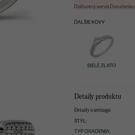
Doživotný servis
Doručenie 
ĎALŠIE KOVY
BIELE ZLATO
Detaily produktu
Detaily o settingu
ŠTÝL
:
TYP OSADENIA
: