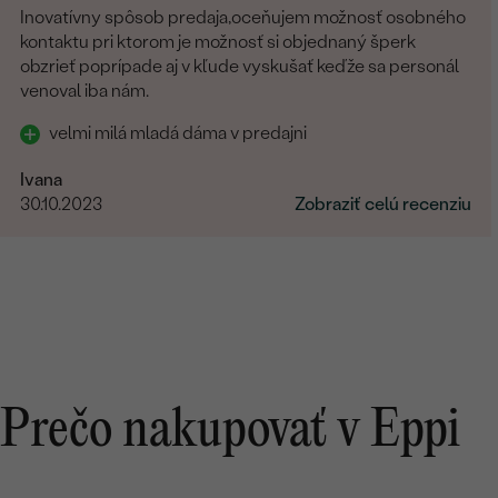
Inovatívny spôsob predaja,oceňujem možnosť osobného
kontaktu pri ktorom je možnosť si objednaný šperk
obzrieť poprípade aj v kľude vyskušať keďže sa personál
venoval iba nám.
velmi milá mladá dáma v predajni
Ivana
30.10.2023
Zobraziť celú recenziu
Prečo nakupovať v Eppi