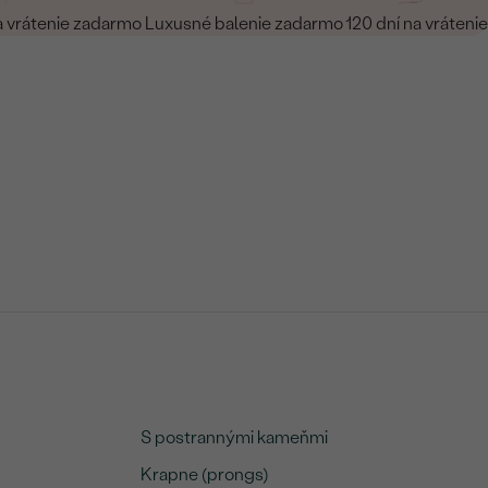
a vrátenie zadarmo
Luxusné balenie zadarmo
120 dní na vrátenie
S postrannými kameňmi
Krapne (prongs)