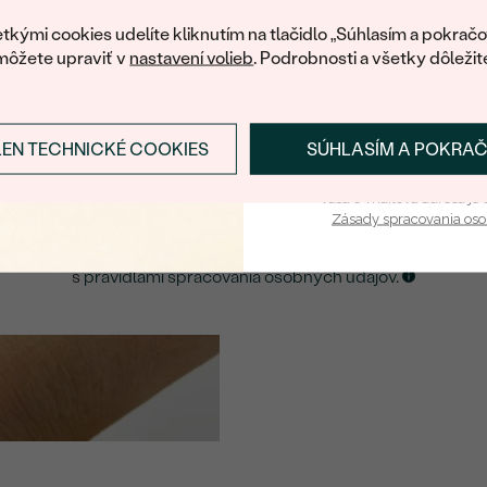
váš prvý ná
ká množstvo podobných produktov. Pokiaľ chcete byť informovan
tkými cookies udelíte kliknutím na tlačidlo „Súhlasím a pokračo
šperku, nechajte nám svoj e-mail.
môžete upraviť v
nastavení volieb
. Podrobnosti a všetky dôležit
E-mail
*
LEN TECHNICKÉ COOKIES
SÚHLASÍM A POKRA
Prihlásiť sa a zís
ZASLAŤ UPOZORNENIE NA TENTO
ŠPERK
Vaša e-mailová adresa je 
Zásady spracovania os
Kliknutím potvrdzujem, že som sa oboznámil
s
pravidlami spracovania osobných údajov
.