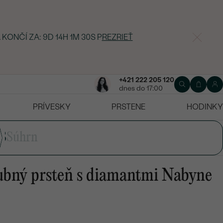
 KONČÍ ZA:
9D 14H 1M 29S
P
REZRIEŤ
+421 222 205 120
dnes do 17:00
PRÍVESKY
PRSTENE
HODINKY
3
Súhrn
ubný prsteň s diamantmi Nabyne