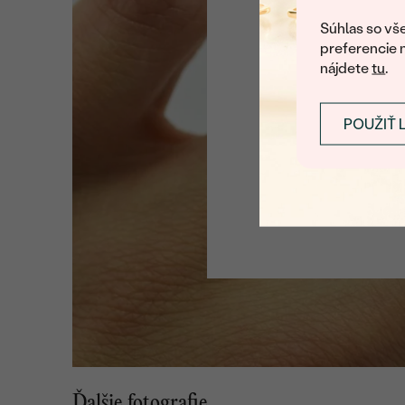
U nás na vás stále ča
Súhlas so vše
preferencie 
nájdete
tu
.
POUŽIŤ 
Ďalšie fotografie