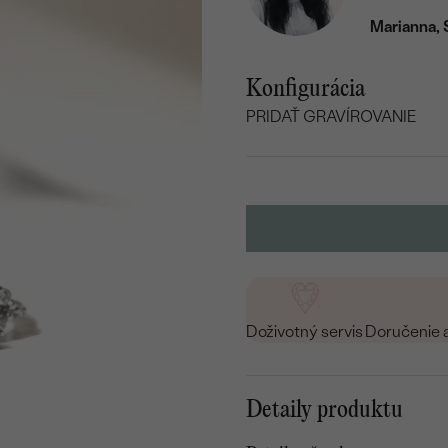
Marianna, 
Konfigurácia
PRIDAŤ GRAVÍROVANIE
VYBERTE FONT
Napíšte iniciály/text
15
/ 15 ZNAKOV
Doživotný servis
Doručenie 
Detaily produktu