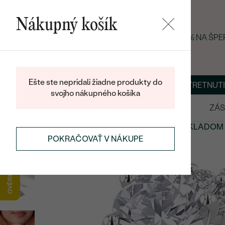
Nákupný košík
LETNÝ BLACK FRIDAY: −25 % NA ŠP
Ešte ste nepridali žiadne produkty do
O NÁS
BLOG
ŠPERKY NA MIERU
DOHODNÚŤ STRETNUTI
svojho nákupného košíka
VÝPREDAJ
SVADOBNÉ OBRÚČKY
ZÁS
ŠPERKY
ŠPERKY SKLADOM
ZÁSNUBNÉ PRSTENE SKLADOM
POKRAČOVAŤ V NÁKUPE