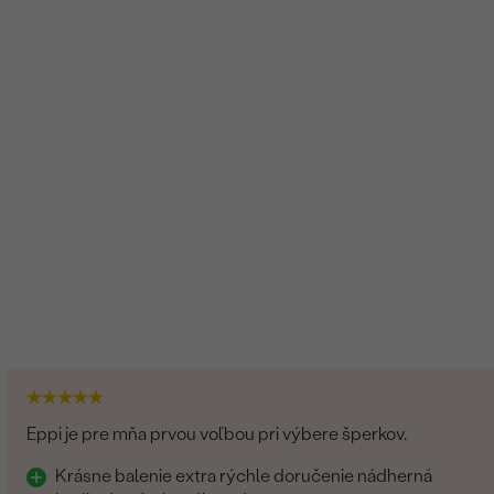
6
0.03 ct
1 mm (0.005ct)
Round
SI
G-H
Vytvorený v laboratóriu
Eppi je pre mňa prvou voľbou pri výbere šperkov.
Krásne balenie extra rýchle doručenie nádherná