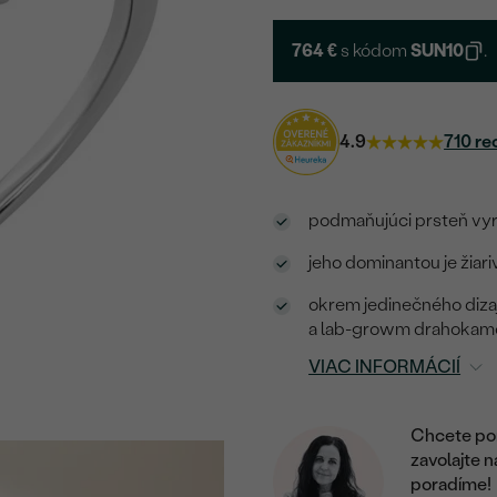
764 €
s kódom
SUN10
.
4.9
710 re
podmaňujúci prsteň vyr
jeho dominantou je žiar
okrem jedinečného diza
a lab-growm drahoka
VIAC INFORMÁCIÍ
Chcete por
zavolajte 
poradíme!