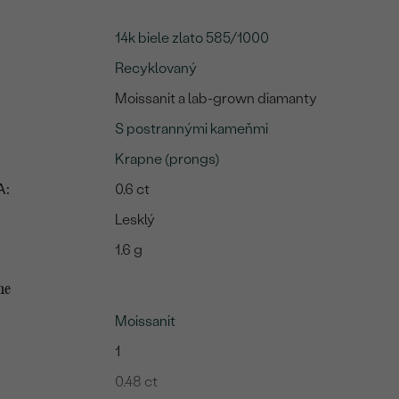
14k biele zlato 585/1000
Recyklovaný
Moissanit a lab-grown diamanty
S postrannými kameňmi
Krapne (prongs)
A:
0.6 ct
Lesklý
1.6 g
me
Moissanit
1
0.48 ct