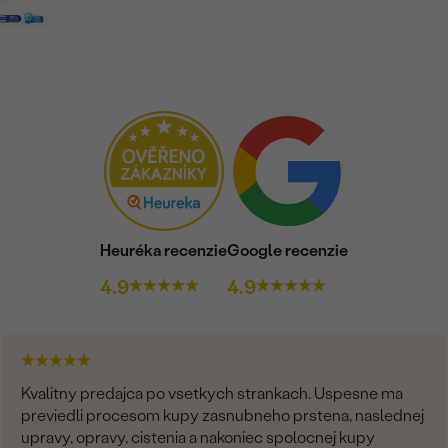
POČET:
KARÁTOVÁ VÁHA
:
ROZMERY:
TVAR
:
ČISTOTA
:
FARBA
:
PÔVOD:
Heuréka recenzie
Google recenzie
4.9
4.9
Kvalitny predajca po vsetkych strankach. Uspesne ma
previedli procesom kupy zasnubneho prstena, naslednej
upravy, opravy, cistenia a nakoniec spolocnej kupy