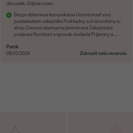
obruciek. Odporucam.
Bezproblemova komunikácia Ústretovosť voci
poziadavkam zakaznika Prehladny a zrozumiteny e-
shop Cenovo dostupne/primerane Zakaznicka
podpora Rychlost a sposob dodania Prijemny a
ludsky pristup zamestnancov
Patrik
08.03.2024
Zobraziť celú recenziu