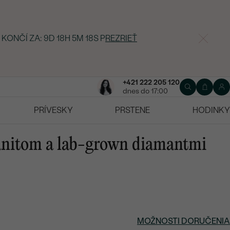
 KONČÍ ZA:
9D 18H 5M 17S
P
REZRIEŤ
+421 222 205 120
dnes do 17:00
PRÍVESKY
PRSTENE
HODINKY
anitom a lab-grown diamantmi
MOŽNOSTI DORUČENIA