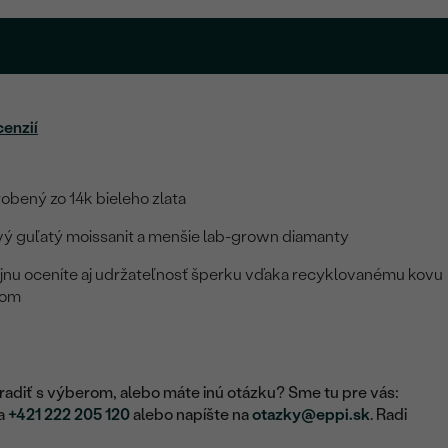
cenzií
obený zo 14k bieleho zlata
ivý guľatý moissanit a menšie lab-grown diamanty
jnu oceníte aj udržateľnosť šperku vďaka recyklovanému kovu
mom
adiť s výberom, alebo máte inú otázku? Sme tu pre vás:
na
+421 222 205 120
alebo napíšte na
otazky@eppi.sk
. Radi