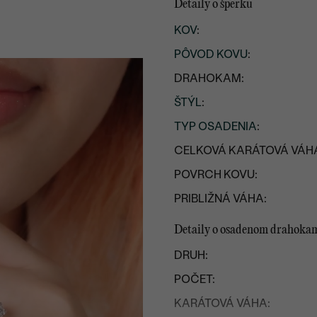
Detaily o šperku
KOV
:
PÔVOD KOVU
:
DRAHOKAM:
ŠTÝL
:
TYP OSADENIA
:
CELKOVÁ KARÁTOVÁ VÁH
POVRCH KOVU:
PRIBLIŽNÁ VÁHA:
Detaily o osadenom drahoka
DRUH:
POČET:
KARÁTOVÁ VÁHA: