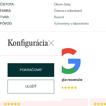
Najpredávanejšie
ČISTOTA
:
Okom čistý
Najpredávanejšie
PODĽA TVARU DRAHOKAMU
náušnice
FARBA:
Čierna s odleskami
TVAR
:
Round
NA MIERU
prstene
PÔVOD:
Vytvorený v laboratóriu
Personalizované
DIAMANTY
PREZRIEŤ
prívesky
Konfigurácia
PREZRIEŤ
OBJAVIŤ
Wave kolekcia
POKRAČOVAT
Heuréka recenzie
Google recenzie
ULOŽIŤ
4.9
4.9
OBJAVIŤ