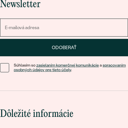
Newsletter
ODOBERAŤ
Súhlasím so
zasielaním komerčnej komunikácie
a
spracovaním
osobných údajov pre tieto účely
.
Dôležité informácie