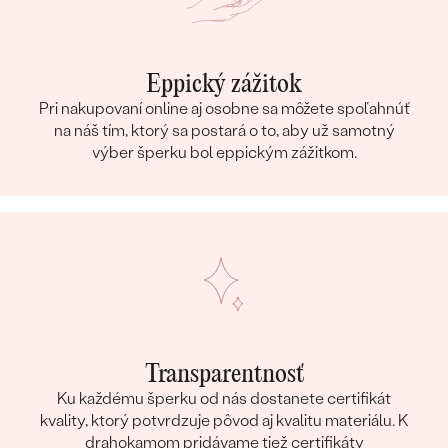
Eppický zážitok
Pri nakupovaní online aj osobne sa môžete spoľahnúť
na náš tím, ktorý sa postará o to, aby už samotný
výber šperku bol eppickým zážitkom.
Transparentnosť
Ku každému šperku od nás dostanete certifikát
kvality, ktorý potvrdzuje pôvod aj kvalitu materiálu. K
drahokamom pridávame tiež certifikáty