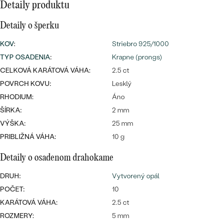
SALT AND PEPPER DIAMANT
LUXUSNÉ
Detaily produktu
CENOVO DOSTUPNÉ
S DRAHOKAMAMI
DRAHOKAM
Detaily o šperku
LUXUSNÉ
S LAB GROWN DIAMANTMI
KOV
:
Striebro 925/1000
Najpredávanejšie
PODĽA MATERIÁLU
TYP OSADENIA
:
Krapne (prongs)
S PERLAMI
svadobné
CELKOVÁ KARÁTOVÁ VÁHA:
2.5 ct
ZLATO
POVRCH KOVU:
Lesklý
obrúčky
RHODIUM:
Áno
PODĽA ŠTÝLU
PLATINA
ŠÍRKA:
2 mm
PERSONALIZOVANÉ
STRIEBRO
VÝŠKA:
25 mm
PRIBLIŽNÁ VÁHA:
10 g
SYMBOLICKÉ
PREZRIEŤ
Detaily o osadenom drahokame
MINIMALISTICKÉ
DRUH:
Vytvorený opál
PODĽA PRÍLEŽITOSTI
POČET:
10
KARÁTOVÁ VÁHA:
2.5 ct
PODĽA FARBY
ROZMERY:
5 mm