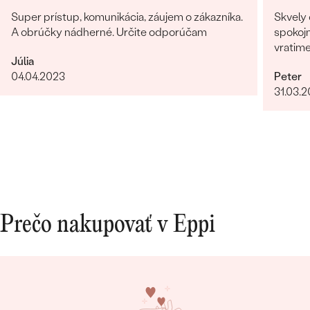
Super prístup, komunikácia, záujem o zákazníka.
Skvely 
A obrúčky nádherné. Určite odporúčam
spokojn
vratim
Júlia
04.04.2023
Peter
31.03.
Bestsellery
OBJAVIŤ
Prečo nakupovať v Eppi