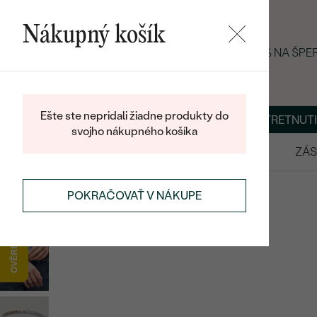
Nákupný košík
LETNÝ BLACK FRIDAY: −25 % NA ŠP
Ešte ste nepridali žiadne produkty do
O NÁS
BLOG
ŠPERKY NA MIERU
DOHODNÚŤ STRETNUTI
svojho nákupného košíka
VÝPREDAJ
SVADOBNÉ OBRÚČKY
ZÁS
NÁRAMKY
STRIEBORNÉ NÁRAMKY
POKRAČOVAŤ V NÁKUPE