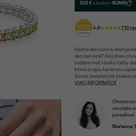
520 €
s kódom
SUN10
.
4.9
710 re
Nežná ako ružová, energická 
ako červená? Aká dnes chce
môžete mať všetky farby do
ktoré svojou farebnou záplav
života, kedykoľvek budete 
VIAC INFORMÁCIÍ
Chcete por
zavolajte 
poradíme!
Marianna, 