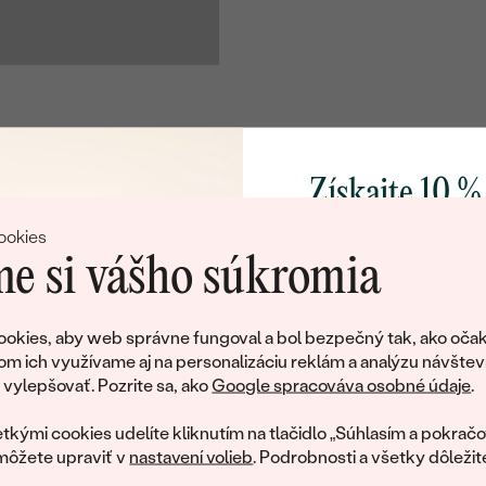
ROZMERY:
TVAR
:
FARBA:
PÔVOD:
Získajte 10 %
Postranné drahokamy
svoj prvý 
DRUH:
ookies
e si vášho súkromia
POČET:
ROZMERY:
Pridajte sa k nám a 
poctivo vyrábaných 
okies, aby web správne fungoval a bol bezpečný tak, ako očak
TVAR
:
Ako darček na priv
om ich využívame aj na personalizáciu reklám a analýzu návštev
tujeme, ale tento šperk si už svojích majiteľov naš
FARBA:
obratom pošleme zľ
ylepšovať. Pozrite sa, ako
Google spracováva osobné údaje
.
váš prvý ná
ká množstvo podobných produktov. Pokiaľ chcete byť informovan
PÔVOD:
tkými cookies udelíte kliknutím na tlačidlo „Súhlasím a pokračo
šperku, nechajte nám svoj e-mail.
môžete upraviť v
nastavení volieb
. Podrobnosti a všetky dôležit
Postranné drahokamy