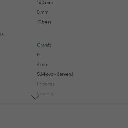
190 mm
9 mm
10.54 g
me
Granát
9
4 mm
Slivkovo - červená
Princess
Prírodný
Ametyst
8