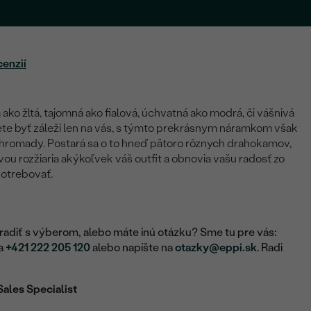
cenzií
ako žltá, tajomná ako fialová, úchvatná ako modrá, či vášnivá
te byť záleží len na vás, s týmto prekrásnym náramkom však
hromady. Postará sa o to hneď pätoro rôznych drahokamov,
ou rozžiaria akýkoľvek váš outfit a obnovia vašu radosť zo
potrebovať.
adiť s výberom, alebo máte inú otázku? Sme tu pre vás:
na
+421 222 205 120
alebo napíšte na
otazky@eppi.sk
. Radi
Sales Specialist