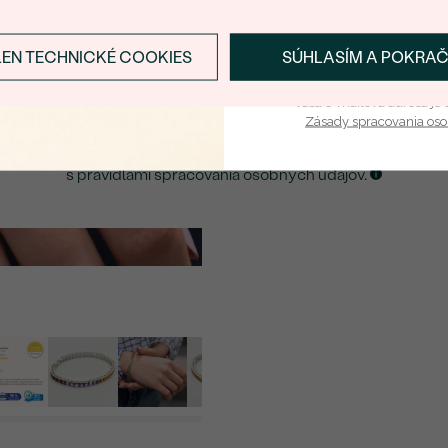
DRUH:
E-mail
*
POČET:
LEN TECHNICKÉ COOKIES
SÚHLASÍM A POKRA
Prihlásiť sa a zís
ROZMERY:
ZASLAŤ UPOZORNENIE NA TENTO
ŠPERK
Vaša e-mailová adresa je 
TVAR
:
Zásady spracovania os
FARBA:
Kliknutím potvrdzujem, že som sa oboznámil
s
pravidlami spracovania osobných údajov
.
PÔVOD:
Postranné drahokamy
DRUH:
POČET:
ROZMERY:
TVAR
:
FARBA:
PÔVOD: