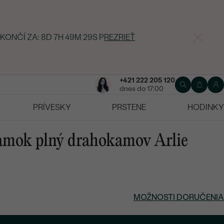
 KONČÍ ZA:
8D 7H 49M 28S
P
REZRIEŤ
+421 222 205 120
dnes do 17:00
PRÍVESKY
PRSTENE
HODINKY
ramok plný drahokamov Arlie
MOŽNOSTI DORUČENIA