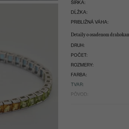
ŠÍRKA:
DĹŽKA:
PRIBLIŽNÁ VÁHA:
Detaily o osadenom drahoka
DRUH:
POČET:
ROZMERY:
FARBA:
TVAR
:
PÔVOD:
Postranné drahokamy
DRUH:
POČET: