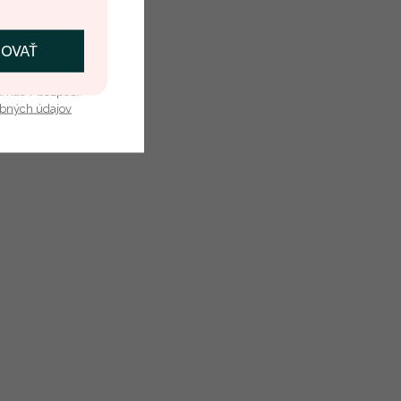
Olivín
8
ČOVAŤ
kať zľavu
4 mm
u nás v bezpečí.
Princess
obných údajov
Zelená
Prírodný
Topás
9
4 mm
Princess
Švajčiarská modrá
Prírodný