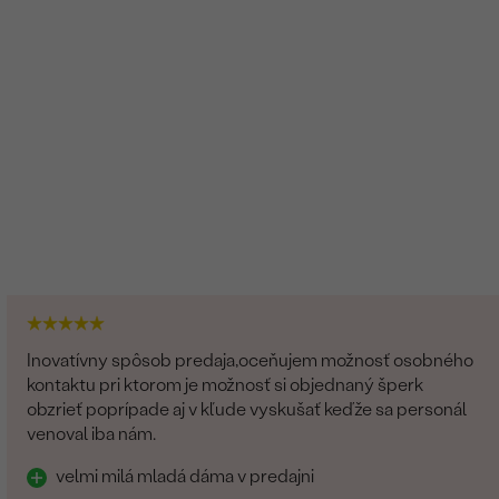
Inovatívny spôsob predaja,oceňujem možnosť osobného
kontaktu pri ktorom je možnosť si objednaný šperk
obzrieť poprípade aj v kľude vyskušať keďže sa personál
venoval iba nám.
velmi milá mladá dáma v predajni