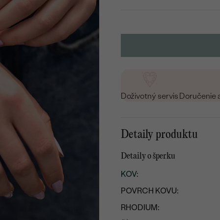
Doživotný servis
Doručenie 
Detaily produktu
Detaily o šperku
KOV
:
POVRCH KOVU:
RHODIUM: