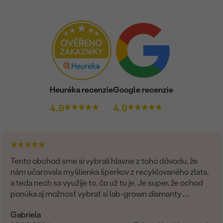
Heuréka recenzie
Google recenzie
4.9
4.9
Tento obchod sme si vybrali hlavne z toho dôvodu, že
nám učarovala myšlienka šperkov z recyklovaného zlata,
a teda nech sa využije to, čo už tu je. Je super, že ochod
ponúka aj možnosť vybrať si lab-grown diamanty
namiesto prírodných. Čo sa týka showroomu v
Gabriela
Bratislave, môžem len odporúčať. Pani Marianna bola