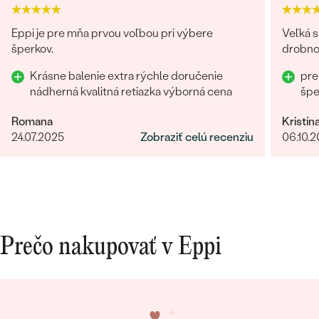
Eppi je pre mňa prvou voľbou pri výbere
Veľká s
šperkov.
drobnos
Krásne balenie extra rýchle doručenie
pre
nádherná kvalitná retiazka výborná cena
šp
Romana
Kristín
24.07.2025
Zobraziť celú recenziu
06.10.
Prečo nakupovať v Eppi