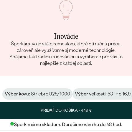
Inovácie
Šperkárstvo je stále remeslom, ktoré ctí ručnú prácu,
zároveň ale využívame aj moderné technológie.
Spájame tak tradíciu s inováciou a vyrábame pre vás to
najlepšie z každej oblasti.
Výber kovu:
Striebro 925/1000
Výber veľkosti:
53 -> ø 16,
PRIDAŤ DO KOŠÍKA -
449 €
Šperk máme skladom. Doručíme vám ho do 48 hod.