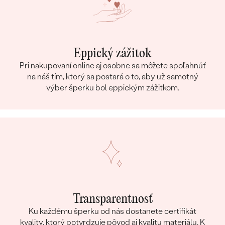
Eppický zážitok
Pri nakupovaní online aj osobne sa môžete spoľahnúť
na náš tím, ktorý sa postará o to, aby už samotný
výber šperku bol eppickým zážitkom.
Transparentnosť
Ku každému šperku od nás dostanete certifikát
kvality, ktorý potvrdzuje pôvod aj kvalitu materiálu. K