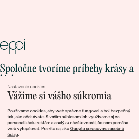
Spoločne tvoríme príbehy krásy a
lásky
Nastavenie cookies
Vážime si vášho súkromia
Pripojte sa k nám!
Používame cookies, aby web správne fungoval a bol bezpečný
tak, ako očakávate. S vaším súhlasom ich využívame aj na
personalizáciu reklám a analýzu návštevnosti, čo nám pomáha
web vylepšovať. Pozrite sa, ako
Google spracováva osobné
údaje
.