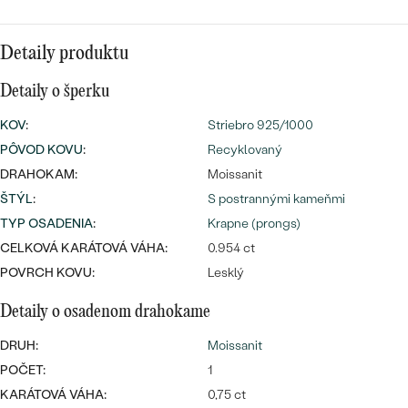
Najpredávanejšie
Najpredávanejšie
PODĽA TVARU DRAHOKAMU
náušnice
Detaily produktu
NA MIERU
prstene
Detaily o šperku
Personalizované
DIAMANTY
KOV
:
Striebro 925/1000
PREZRIEŤ
prívesky
PÔVOD KOVU
:
Recyklovaný
PREZRIEŤ
DRAHOKAM:
Moissanit
ŠTÝL
:
S postrannými kameňmi
TYP OSADENIA
:
Krapne (prongs)
OBJAVIŤ
CELKOVÁ KARÁTOVÁ VÁHA:
0.954 ct
Wave kolekcia
POVRCH KOVU:
Lesklý
Detaily o osadenom drahokame
OBJAVIŤ
DRUH:
Moissanit
POČET:
1
KARÁTOVÁ VÁHA:
0,75 ct