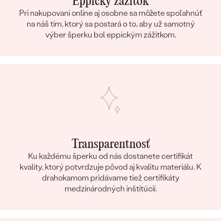
Eppický zážitok
Pri nakupovaní online aj osobne sa môžete spoľahnúť
na náš tím, ktorý sa postará o to, aby už samotný
výber šperku bol eppickým zážitkom.
Transparentnosť
Ku každému šperku od nás dostanete certifikát
kvality, ktorý potvrdzuje pôvod aj kvalitu materiálu. K
drahokamom pridávame tiež certifikáty
medzinárodných inštitúcií.