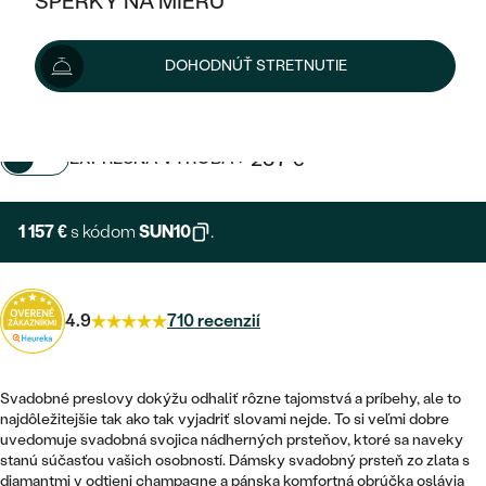
ŠPERKY NA MIERU
KOMBINOVANÉ ZLATO
STRIEBORNÉ
POSTRANNÉ DRAHOKAMY
ZLATÉ
VÝPREDAJ
1 285 €
VÝPREDAJ
cena za pár
DOHODNÚŤ STRETNUTIE
PLATINOVÉ
HALO
PODĽA ŠTÝLU
STRIEBORNÉ
ŠPERKY ČO POMÁHAJÚ
Možnosti doručenia
PODĽA MATERIÁLU
JEDNODUCHÉ
TRI DRAHOKAMY
PLATINOVÉ
PODĽA ŠTÝLU
+ 257 €
EXPRESNÁ VÝROBA
ZLATÉ
PODĽA TYPU
BEZ KAMEŇA
NAPICHOVACIE
VINTAGE
NÁUŠNICE
STRIEBORNÉ
PODĽA ŠTÝLU
1 157 €
ETERNITY
s kódom
SUN10
.
KRUHOVÉ
SET ZÁSNUBNÉHO PRSTEŇA A
SOLITÉR
PRSTENE
PLATINOVÉ
OBRÚČOK
VYKROJENÉ
MINIMALISTICKÉ
NARODENIE DIEŤAŤA
PRÍVESKY
4.9
710 recenzií
NETRADIČNÉ
VINTAGE
PODĽA ŠTÝLU
VISIACE
PERSONALIZOVANÉ
NÁRAMKY
ETERNITY
NETRADIČNÉ
ZOSTAVTE SI PRSTEŇ
SOLITÉR
Svadobné preslovy dokýžu odhaliť rôzne tajomstvá a príbehy, ale to
SO ZNAMENÍM ZVEROKRUHU
SETY
najdôležitejšie tak ako tak vyjadriť slovami nejde. To si veľmi dobre
MINIMALISTICKÉ
ZAČAŤ S PRSTEŇOM
TEPANÉ
uvedomuje svadobná svojica nádherných prsteňov, ktoré sa naveky
V TVARE SRDCA
stanú súčasťou vašich osobností. Dámsky svadobný prsteň zo zlata s
MINIMALISTICKÉ
PÁNSKE ŠPERKY
diamantmi v odtieni champagne a pánska komfortná obrúčka oslávia