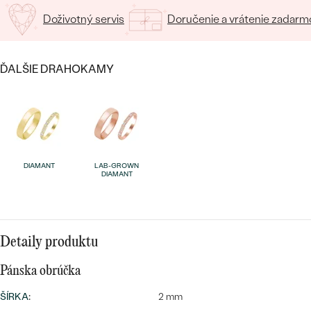
Doživotný servis
Doručenie a vrátenie zadarm
ĎALŠIE DRAHOKAMY
Bestsellery
DIAMANT
LAB-GROWN
DIAMANT
OBJAVIŤ
Detaily produktu
Pánska obrúčka
ŠÍRKA
:
2 mm