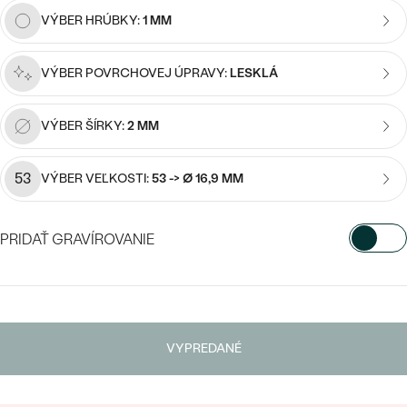
Najpredávanejšie
VÝBER HRÚBKY:
1 MM
Najpredávanejšie
PODĽA TVARU DRAHOKAMU
náušnice
NA MIERU
VÝBER POVRCHOVEJ ÚPRAVY:
LESKLÁ
prstene
Personalizované
DIAMANTY
VÝBER ŠÍRKY:
2 MM
PREZRIEŤ
prívesky
PREZRIEŤ
53
VÝBER VEĽKOSTI:
53 -> Ø 16,9 MM
OBJAVIŤ
PRIDAŤ GRAVÍROVANIE
Wave kolekcia
VYBERTE FONT
Napíšte iniciály/text
OBJAVIŤ
VYPREDANÉ
15
/ 15 ZNAKOV