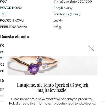
KOV
:
14k ružové zlato 585/1000
PÔVOD KOVU
:
Recyklovaný
TYP
:
Komfortný (Court)
POVRCH KOVU:
Lesklý
PRIBLIŽNÁ VÁHA:
1.16 g
Dámska obrúčka
KOV
:
14k ružové zlato 585/1000
PÔVOD KOVU
:
Recyklovaný
ŠTÝL
:
Vintage
CELKOVÁ KARÁTOVÁ VÁHA:
0.156 ct
PRIBLIŽNÁ VÁHA:
1.65 g
Detaily o osadenom drahokame
Ľutujeme, ale tento šperk si už svojích
DRUH:
Diamant
majiteľov našiel
POČET:
3
U nás na vás stále čaká množstvo podobných produktov.
KARÁTOVÁ VÁHA
:
0.102 ct
Pokiaľ chcete byť informovaní o dostupnosti tohoto šperku,