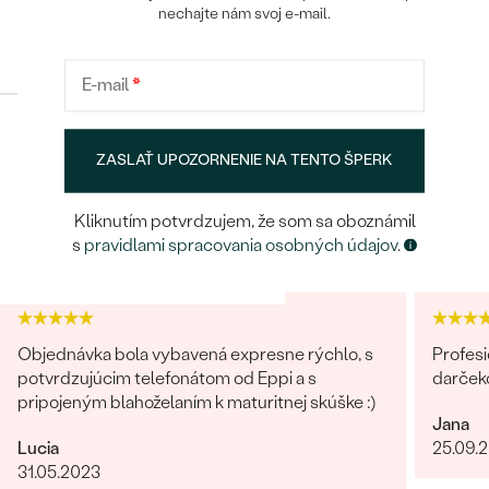
nechajte nám svoj e-mail.
ROZMERY:
2 mm
Konfigurácia
ČISTOTA
:
SI
FARBA
:
Champagne
E-mail
*
TVAR
:
Round
ÚPRAVY:
Úprava farby
ZASLAŤ UPOZORNENIE NA TENTO ŠPERK
POKRAČOVAT
Postranné drahokamy
Heuréka recenzie
Google recenzie
Kliknutím potvrdzujem, že som sa oboznámil
DRUH:
Diamant
ULOŽIŤ
4.9
4.9
s
pravidlami spracovania osobných údajov
.
POČET:
16
KARÁTOVÁ VÁHA
:
0.054 ct
ROZMERY:
0.9 mm
TVAR
:
Round
Objednávka bola vybavená expresne rýchlo, s
Profesi
ČISTOTA
:
SI
potvrdzujúcim telefonátom od Eppi a s
darček
FARBA
:
Champagne
pripojeným blahoželaním k maturitnej skúške :)
Jana
ÚPRAVY:
Úprava farby
Lucia
25.09.
31.05.2023