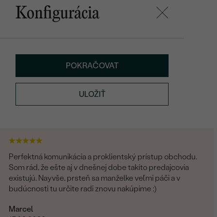
Konfigurácia
POKRAČOVAT
ULOŽIŤ
Perfektná komunikácia a proklientský prístup obchodu.
Som rád, že ešte aj v dnešnej dobe takíto predajcovia
existujú. Nayvše, prsteň sa manželke veľmi páči a v
budúcnosti tu určite radi znovu nakúpime :)
Marcel