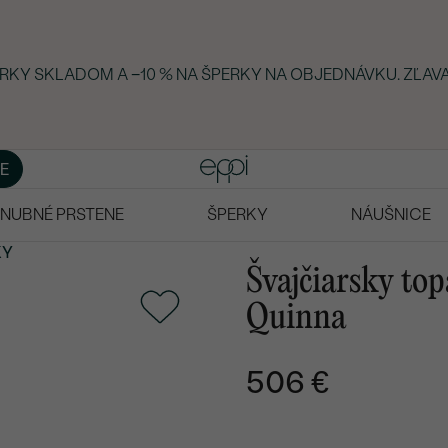
ERKY SKLADOM A −10 % NA ŠPERKY NA OBJEDNÁVKU. ZĽAVA
E
NUBNÉ PRSTENE
ŠPERKY
NÁUŠNICE
KY
Švajčiarsky to
Quinna
506 €