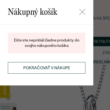
Nákupný košík
LETNÝ BLACK FRIDAY: −25 % NA ŠP
Ešte ste nepridali žiadne produkty do
O NÁS
BLOG
ŠPERKY NA MIERU
DOHODNÚŤ STRETNUTI
svojho nákupného košíka
VÝPREDAJ
SVADOBNÉ OBRÚČKY
ZÁS
PRÍVESKY A NÁHRDELNÍKY
ZLATÉ PRÍVESKY A NÁHRDELNÍ
POKRAČOVAŤ V NÁKUPE