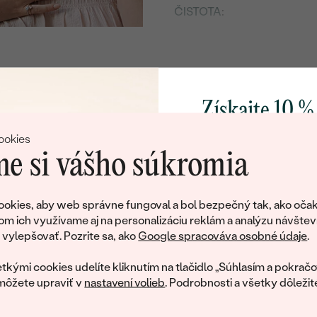
ČISTOTA
:
FARBA:
TVAR
:
PÔVOD:
Získajte 10 %
Postranné drahokamy
svoj prvý 
ookies
DRUH:
e si vášho súkromia
KARÁTOVÁ VÁHA
:
Pridajte sa k nám a 
TVAR
:
poctivo vyrábaných 
okies, aby web správne fungoval a bol bezpečný tak, ako očak
ČISTOTA
:
Ako darček na priv
om ich využívame aj na personalizáciu reklám a analýzu návštev
tujeme, ale tento šperk si už svojích majiteľov naš
obratom pošleme zľ
ylepšovať. Pozrite sa, ako
Google spracováva osobné údaje
.
FARBA
:
váš prvý ná
ká množstvo podobných produktov. Pokiaľ chcete byť informovan
tkými cookies udelíte kliknutím na tlačidlo „Súhlasím a pokračo
šperku, nechajte nám svoj e-mail.
môžete upraviť v
nastavení volieb
. Podrobnosti a všetky dôležit
E-mail
*