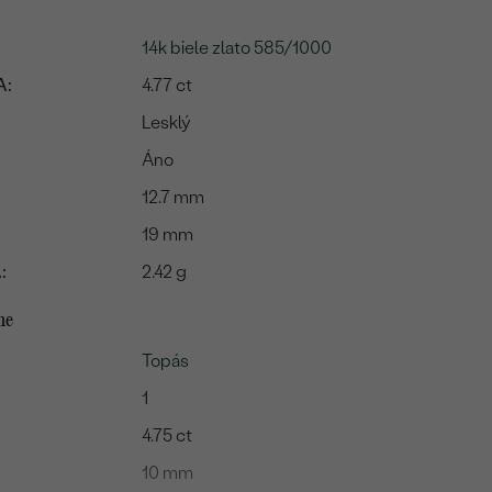
14k biele zlato 585/1000
A:
4.77 ct
Lesklý
Áno
12.7 mm
19 mm
:
2.42 g
me
Topás
1
4.75 ct
10 mm