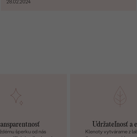
28.02.2024
ansparentnosť
Udržateľnosť a 
ždému šperku od nás
Klenoty vytvárame z l