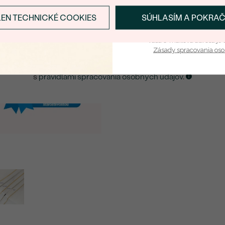
LEN TECHNICKÉ COOKIES
SÚHLASÍM A POKRA
Prihlásiť sa a zís
ZASLAŤ UPOZORNENIE NA TENTO
ŠPERK
Vaša e-mailová adresa je 
Zásady spracovania os
Kliknutím potvrdzujem, že som sa oboznámil
s
pravidlami spracovania osobných údajov
.