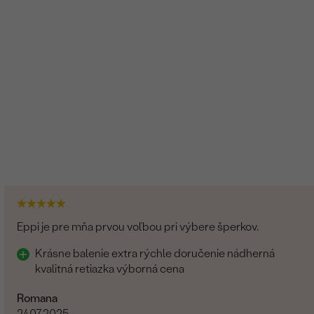
Eppi je pre mňa prvou voľbou pri výbere šperkov.
Krásne balenie extra rýchle doručenie nádherná
kvalitná retiazka výborná cena
Romana
24.07.2025