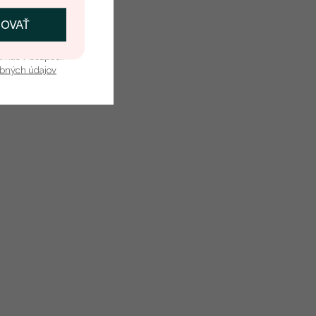
ČOVAŤ
kať zľavu
u nás v bezpečí.
obných údajov