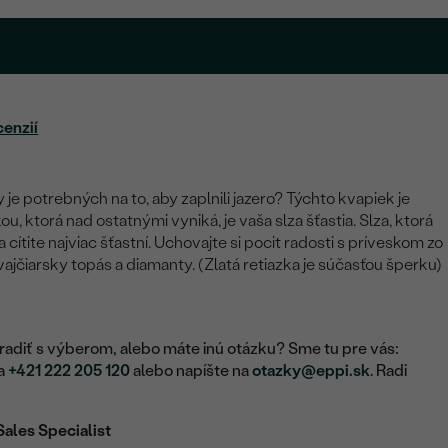
cenzií
je potrebných na to, aby zaplnili jazero? Týchto kvapiek je
, ktorá nad ostatnými vyniká, je vaša slza šťastia. Slza, ktorá
sa cítite najviac šťastní. Uchovajte si pocit radosti s príveskom zo
vajčiarsky topás a diamanty. (Zlatá retiazka je súčasťou šperku)
adiť s výberom, alebo máte inú otázku? Sme tu pre vás:
na
+421 222 205 120
alebo napíšte na
otazky@eppi.sk
. Radi
Sales Specialist