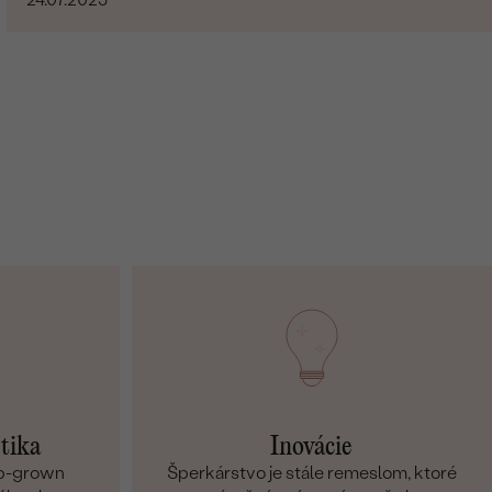
etika
Inovácie
ab-grown
Šperkárstvo je stále remeslom, ktoré