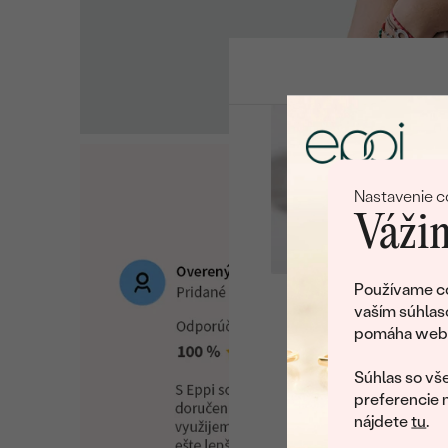
Nastavenie c
Vážim
Používame co
vaším súhlas
Ľu
pomáha web v
U nás na vás stále ča
Súhlas so vše
preferencie 
nájdete
tu
.