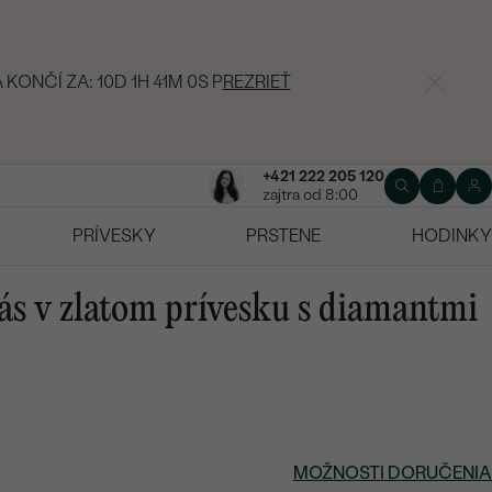
 KONČÍ ZA:
10D 1H 40M 59S
P
REZRIEŤ
+421 222 205 120
zajtra od 8:00
PRÍVESKY
PRSTENE
HODINKY
pás v zlatom prívesku s diamantmi
MOŽNOSTI DORUČENIA