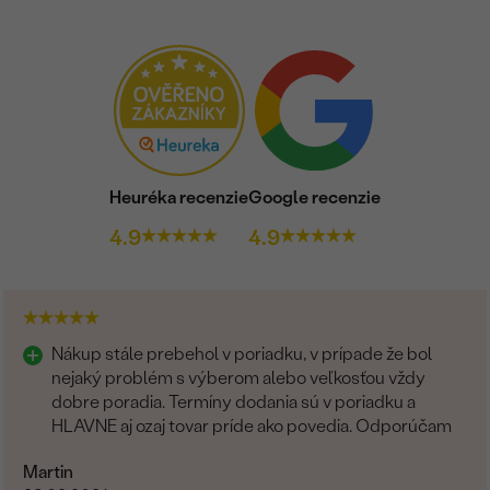
Heuréka recenzie
Google recenzie
4.9
4.9
Nákup stále prebehol v poriadku, v prípade že bol
nejaký problém s výberom alebo veľkosťou vždy
dobre poradia. Termíny dodania sú v poriadku a
HLAVNE aj ozaj tovar príde ako povedia. Odporúčam
Martin