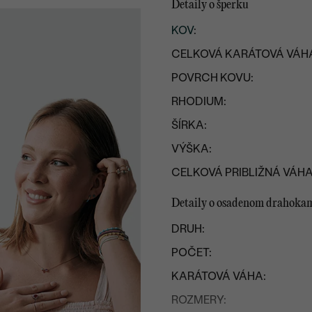
Detaily o šperku
KOV
:
CELKOVÁ KARÁTOVÁ VÁH
POVRCH KOVU:
RHODIUM:
ŠÍRKA:
VÝŠKA:
CELKOVÁ PRIBLIŽNÁ VÁHA
Detaily o osadenom drahoka
DRUH:
POČET:
KARÁTOVÁ VÁHA:
ROZMERY: