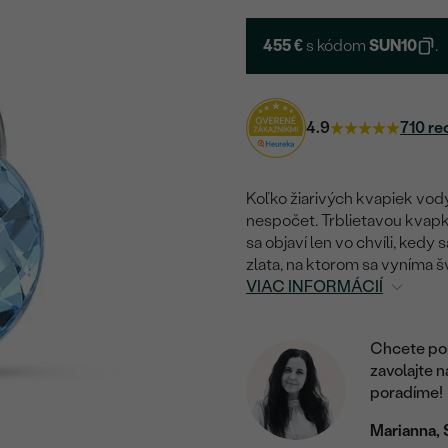
455 €
s kódom
SUN10
.
4.9
710 re
Koľko žiarivých kvapiek vody 
nespočet. Trblietavou kvapkou
sa objaví len vo chvíli, kedy 
zlata, na ktorom sa vyníma š
VIAC INFORMÁCIÍ
Chcete por
zavolajte 
poradíme!
Marianna, 