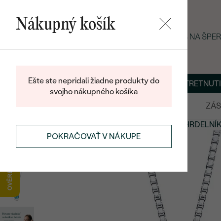
Nákupný košík
LETNÝ BLACK FRIDAY: −25 % NA ŠPE
Ešte ste nepridali žiadne produkty do
O NÁS
BLOG
ŠPERKY NA MIERU
DOHODNÚŤ STRETNUTI
svojho nákupného košíka
VÝPREDAJ
SVADOBNÉ OBRÚČKY
ZÁS
PRÍVESKY A NÁHRDELNÍKY
ZLATÉ PRÍVESKY A NÁHRDELNÍ
POKRAČOVAŤ V NÁKUPE