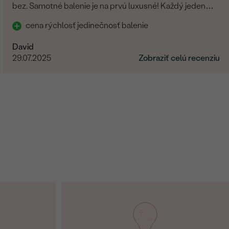
bez. Samotné balenie je na prvú luxusné! Každý jeden
detajl dotiahnutý do dokonalosti. Určite odporúčam
cena rýchlosť jedinečnosť balenie
David
29.07.2025
Zobraziť celú recenziu