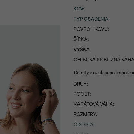
KOV
:
TYP OSADENIA
:
POVRCH KOVU:
ŠÍRKA:
VÝŠKA:
CELKOVÁ PRIBLIŽNÁ VÁHA
Detaily o osadenom drahoka
DRUH:
POČET:
KARÁTOVÁ VÁHA:
ROZMERY:
ČISTOTA
: