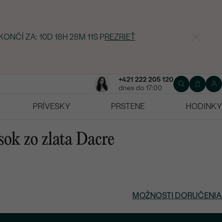
KONČÍ ZA:
10D 18H 28M 10S
P
REZRIEŤ
+421 222 205 120
dnes do 17:00
PRÍVESKY
PRSTENE
HODINKY
sok zo zlata Dacre
MOŽNOSTI DORUČENIA