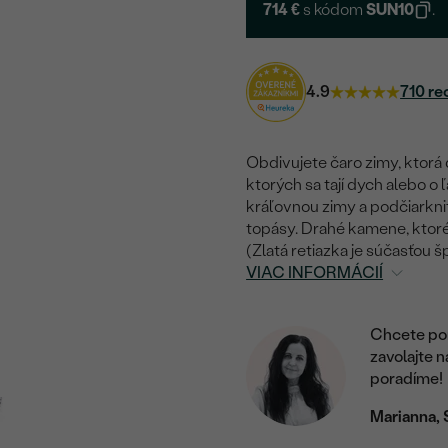
714 €
s kódom
SUN10
.
4.9
710 re
Obdivujete čaro zimy, ktorá d
ktorých sa tají dych alebo o 
kráľovnou zimy a podčiarknit
topásy. Drahé kamene, ktoré
(Zlatá retiazka je súčasťou 
VIAC INFORMÁCIÍ
Chcete por
zavolajte 
poradíme!
Marianna, 