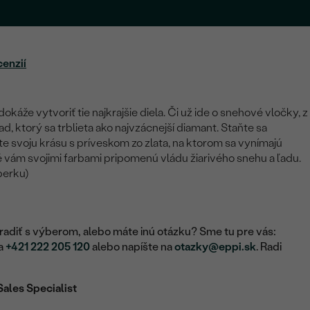
cenzií
okáže vytvoriť tie najkrajšie diela. Či už ide o snehové vločky, z
ľad, ktorý sa trblieta ako najvzácnejší diamant. Staňte sa
e svoju krásu s príveskom zo zlata, na ktorom sa vynímajú
 vám svojimi farbami pripomenú vládu žiarivého snehu a ľadu.
šperku)
adiť s výberom, alebo máte inú otázku? Sme tu pre vás:
na
+421 222 205 120
alebo napíšte na
otazky@eppi.sk
. Radi
Sales Specialist