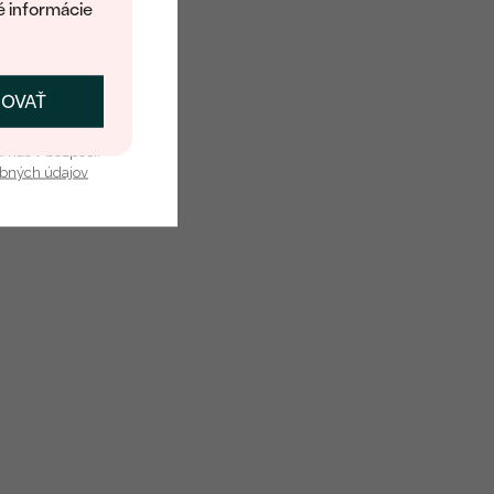
é informácie
ČOVAŤ
kať zľavu
u nás v bezpečí.
obných údajov