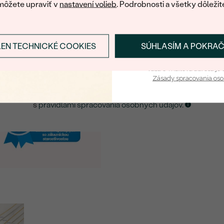
môžete upraviť v
nastavení volieb
. Podrobnosti a všetky dôležit
E-mail
*
LEN TECHNICKÉ COOKIES
SÚHLASÍM A POKRA
Prihlásiť sa a zís
ZASLAŤ UPOZORNENIE NA TENTO
ŠPERK
Vaša e-mailová adresa je 
Zásady spracovania os
Kliknutím potvrdzujem, že som sa oboznámil
s
pravidlami spracovania osobných údajov
.