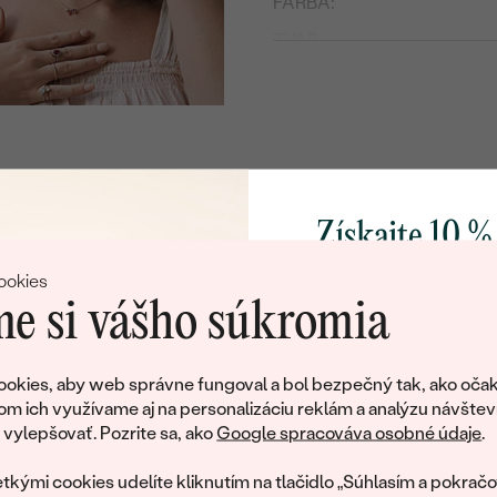
FARBA:
TVAR
:
PÔVOD:
Postranné drahokamy
DRUH:
POČET:
Získajte 10 %
TVAR
:
svoj prvý 
FARBA:
ookies
e si vášho súkromia
PÔVOD:
Pridajte sa k nám a 
poctivo vyrábaných 
okies, aby web správne fungoval a bol bezpečný tak, ako očak
Ako darček na priv
om ich využívame aj na personalizáciu reklám a analýzu návštev
tujeme, ale tento šperk si už svojích majiteľov naš
obratom pošleme zľ
ylepšovať. Pozrite sa, ako
Google spracováva osobné údaje
.
váš prvý ná
ká množstvo podobných produktov. Pokiaľ chcete byť informovan
tkými cookies udelíte kliknutím na tlačidlo „Súhlasím a pokračo
šperku, nechajte nám svoj e-mail.