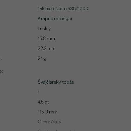
14k biele zlato 585/1000
Krapne (prongs)
Lesklý
15.8 mm
22.2 mm
:
2.1 g
me
Švajčiarsky topás
1
4.5 ct
11 x 9 mm
Okom čistý