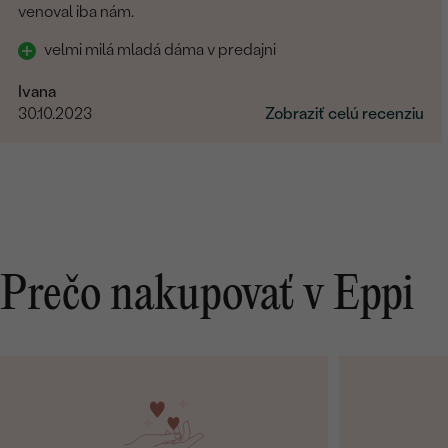
venoval iba nám.
velmi milá mladá dáma v predajni
Ivana
30.10.2023
Zobraziť celú recenziu
Prečo nakupovať v Eppi