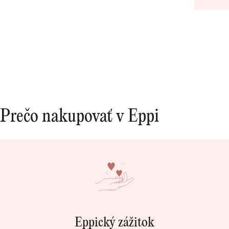
urcite s
Prečo nakupovať v Eppi
Eppický zážitok