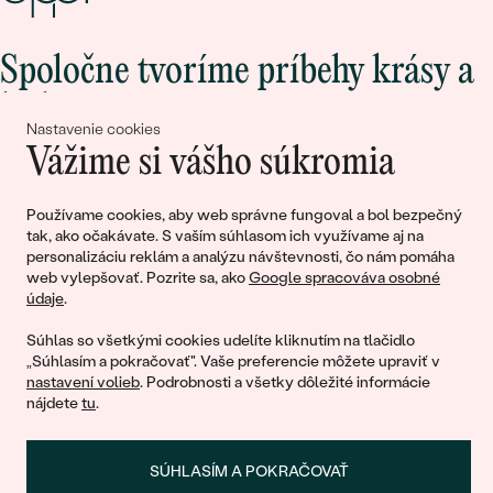
Spoločne tvoríme príbehy krásy a
lásky
Nastavenie cookies
Vážime si vášho súkromia
Pripojte sa k nám!
Používame cookies, aby web správne fungoval a bol bezpečný
tak, ako očakávate. S vaším súhlasom ich využívame aj na
personalizáciu reklám a analýzu návštevnosti, čo nám pomáha
web vylepšovať. Pozrite sa, ako
Google spracováva osobné
údaje
.
Súhlas so všetkými cookies udelíte kliknutím na tlačidlo
„Súhlasím a pokračovať". Vaše preferencie môžete upraviť v
nastavení volieb
. Podrobnosti a všetky dôležité informácie
© 2011 - 2026, Eppi.sk
nájdete
tu
.
SÚHLASÍM A POKRAČOVAŤ