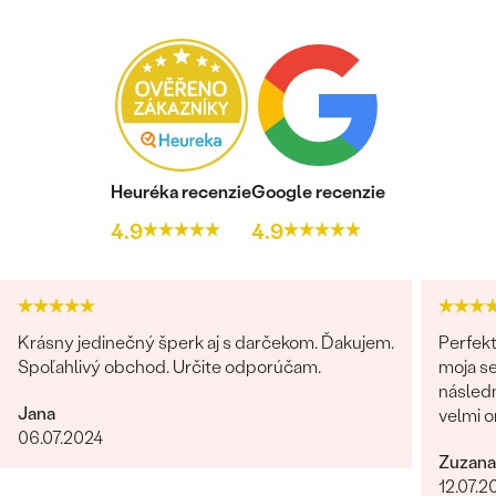
Bestsellery
Heuréka recenzie
Google recenzie
4.9
4.9
OBJAVIŤ
Krásny jedinečný šperk aj s darčekom. Ďakujem.
Perfekt
Spoľahlivý obchod. Určite odporúčam.
moja se
následn
Jana
velmi o
06.07.2024
milý je
Zuzana
komunik
12.07.2
Obchod