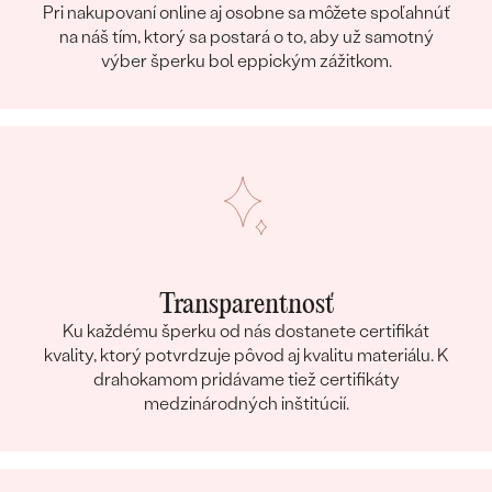
Pri nakupovaní online aj osobne sa môžete spoľahnúť
na náš tím, ktorý sa postará o to, aby už samotný
výber šperku bol eppickým zážitkom.
Transparentnosť
Ku každému šperku od nás dostanete certifikát
kvality, ktorý potvrdzuje pôvod aj kvalitu materiálu. K
drahokamom pridávame tiež certifikáty
medzinárodných inštitúcií.