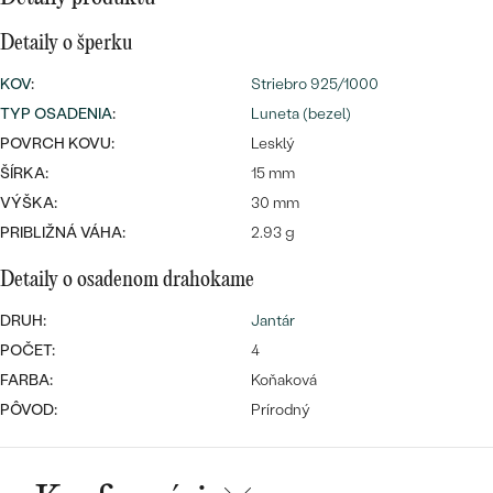
SALT AND PEPPER DIAMANT
LUXUSNÉ
CENOVO DOSTUPNÉ
S DRAHOKAMAMI
Detaily o šperku
DRAHOKAM
KOV
:
Striebro 925/1000
LUXUSNÉ
S LAB GROWN DIAMANTMI
Najpredávanejšie
TYP OSADENIA
:
Luneta (bezel)
PODĽA MATERIÁLU
POVRCH KOVU:
Lesklý
S PERLAMI
svadobné
ZLATO
ŠÍRKA:
15 mm
VÝŠKA:
30 mm
obrúčky
PODĽA ŠTÝLU
PLATINA
PRIBLIŽNÁ VÁHA:
2.93 g
PERSONALIZOVANÉ
STRIEBRO
Detaily o osadenom drahokame
SYMBOLICKÉ
DRUH:
Jantár
PREZRIEŤ
POČET:
4
MINIMALISTICKÉ
FARBA:
Koňaková
PÔVOD:
Prírodný
PODĽA PRÍLEŽITOSTI
PODĽA FARBY