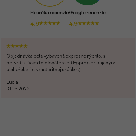
Heuréka recenzie
Google recenzie
4.9
4.9
Objednávka bola vybavená expresne rýchlo, s
potvrdzujúcim telefonátom od Eppi a s pripojeným
blahoželaním k maturitnej skúške :)
Lucia
31.05.2023