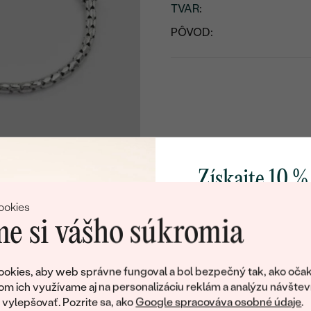
TVAR
:
PÔVOD:
Získajte 10 %
svoj prvý 
ookies
e si vášho súkromia
Pridajte sa k nám a 
poctivo vyrábaných 
okies, aby web správne fungoval a bol bezpečný tak, ako očak
Ako darček na priv
om ich využívame aj na personalizáciu reklám a analýzu návštev
obratom pošleme zľ
ylepšovať. Pozrite sa, ako
Google spracováva osobné údaje
.