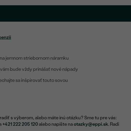
cenzií
ru na jemnom striebornom náramku
 vám bude vždy prinášať nové nápady
nechajte sa inšpirovať touto sovou
adiť s výberom, alebo máte inú otázku? Sme tu pre vás:
na
+421 222 205 120
alebo napíšte na
otazky@eppi.sk
. Radi