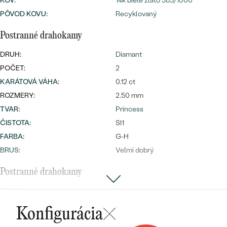
Najpredávanejšie
KOV
:
14k biele zlato 585/1000
PÔVOD KOVU
:
Recyklovaný
Najpredávanejšie
PODĽA TVARU DRAHOKAMU
náušnice
Postranné drahokamy
NA MIERU
prstene
Personalizované
DRUH:
Diamant
DIAMANTY
POČET:
2
PREZRIEŤ
prívesky
KARÁTOVÁ VÁHA
:
0.12 ct
PREZRIEŤ
ROZMERY:
2.50 mm
TVAR
:
Princess
ČISTOTA
:
SI1
OBJAVIŤ
FARBA
:
G-H
Wave kolekcia
BRUS
:
Veľmi dobrý
Postranné drahokamy
OBJAVIŤ
DRUH:
Diamant
POČET:
30
Konfigurácia
ROZMERY:
1 mm (0.004ct)