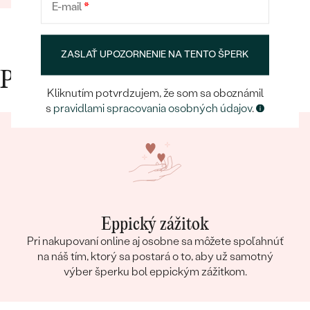
E-mail
*
ZASLAŤ UPOZORNENIE NA TENTO ŠPERK
Prečo nakupovať v Eppi
Kliknutím potvrdzujem, že som sa oboznámil
s
pravidlami spracovania osobných údajov
.
Eppický zážitok
Pri nakupovaní online aj osobne sa môžete spoľahnúť
na náš tím, ktorý sa postará o to, aby už samotný
výber šperku bol eppickým zážitkom.