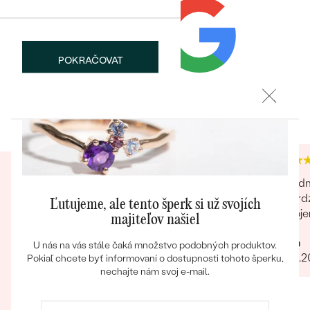
TVAR
:
Round
ČISTOTA
:
SI1
FARBA
:
G-H
POKRAČOVAT
BRUS
:
Veľmi dobrý
Heuréka recenzie
Google recenzie
Bestsellery
ULOŽIŤ
4.9
4.9
OBJAVIŤ
Inovatívny spôsob predaja,oceňujem možnosť
Objedn
osobného kontaktu pri ktorom je možnosť si
potvrdz
Ľutujeme, ale tento šperk si už svojích
objednaný šperk obzrieť poprípade aj v kľude
pripoje
majiteľov našiel
vyskušať keďže sa personál venoval iba nám.
Lucia
U nás na vás stále čaká množstvo podobných produktov.
velmi milá mladá dáma v predajni
31.05.
Pokiaľ chcete byť informovaní o dostupnosti tohoto šperku,
nechajte nám svoj e-mail.
Ivana
30.10.2023
Zobraziť celú recenziu