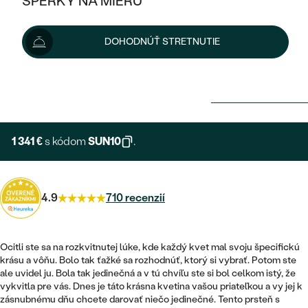
ŠPERKY NA MIERU
KOMBINOVANÉ ZLATO
STRIEBORNÉ
POSTRANNÉ DRAHOKAMY
ZLATÉ
VÝPREDAJ
VÝPREDAJ
DOHODNÚŤ STRETNUTIE
PLATINOVÉ
HALO
PODĽA ŠTÝLU
STRIEBORNÉ
ŠPERKY ČO POMÁHAJÚ
1 490 €
PODĽA MATERIÁLU
JEDNODUCHÉ
TRI DRAHOKAMY
PLATINOVÉ
PODĽA ŠTÝLU
Možnosti doručenia
ZLATÉ
PODĽA TYPU
BEZ KAMEŇA
NAPICHOVACIE
VINTAGE
NÁUŠNICE
STRIEBORNÉ
PODĽA ŠTÝLU
1 341 €
s kódom
SUN10
.
ETERNITY
KRUHOVÉ
SET ZÁSNUBNÉHO PRSTEŇA A
SOLITÉR
PRSTENE
PLATINOVÉ
OBRÚČOK
VYKROJENÉ
MINIMALISTICKÉ
NARODENIE DIEŤAŤA
PRÍVESKY
4.9
710 recenzií
NETRADIČNÉ
VINTAGE
PODĽA ŠTÝLU
VISIACE
PERSONALIZOVANÉ
NÁRAMKY
ETERNITY
NETRADIČNÉ
Ocitli ste sa na rozkvitnutej lúke, kde každý kvet mal svoju špecifickú
ZOSTAVTE SI PRSTEŇ
SOLITÉR
krásu a vôňu. Bolo tak ťažké sa rozhodnúť, ktorý si vybrať. Potom ste
SO ZNAMENÍM ZVEROKRUHU
SETY
ale uvidel ju. Bola tak jedinečná a v tú chvíľu ste si bol celkom istý, že
MINIMALISTICKÉ
ZAČAŤ S PRSTEŇOM
TEPANÉ
V TVARE SRDCA
vykvitla pre vás. Dnes je táto krásna kvetina vašou priateľkou a vy jej k
MINIMALISTICKÉ
PÁNSKE ŠPERKY
zásnubnému dňu chcete darovať niečo jedinečné. Tento prsteň s