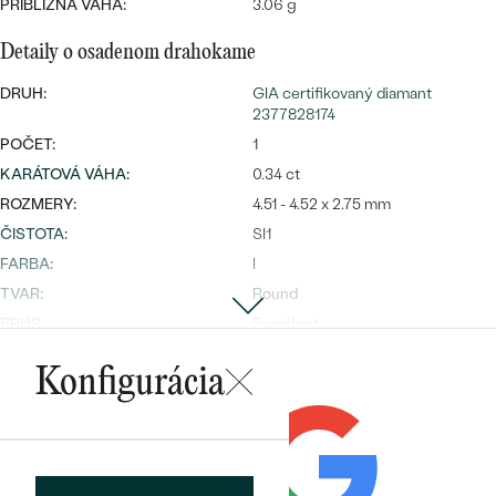
Najpredávanejšie
PRIBLIŽNÁ VÁHA:
3.06 g
Najpredávanejšie
PODĽA TVARU DRAHOKAMU
náušnice
Detaily o osadenom drahokame
NA MIERU
prstene
DRUH:
GIA certifikovaný diamant
2377828174
Personalizované
DIAMANTY
POČET:
1
PREZRIEŤ
KARÁTOVÁ VÁHA
:
0.34 ct
prívesky
PREZRIEŤ
ROZMERY:
4.51 - 4.52 x 2.75 mm
ČISTOTA
:
SI1
FARBA
:
I
OBJAVIŤ
TVAR
:
Round
Wave kolekcia
BRUS
:
Excellent
LESK:
Very Good
Konfigurácia
SYMETRIA:
Excellent
FLUORESCENCIA
:
Faint
OBJAVIŤ
PÔVOD:
Prírodný
ODKAZ NA CERTIFIKÁT:
GIA