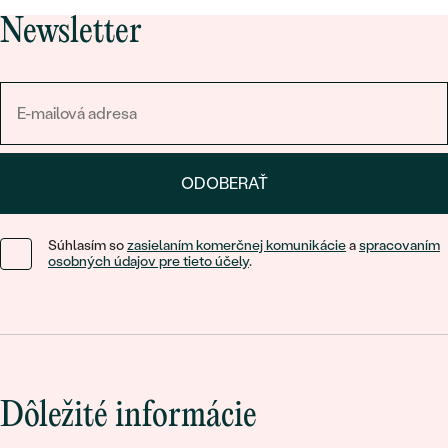
Newsletter
ODOBERAŤ
Súhlasím so
zasielaním komerčnej komunikácie
a
spracovaním
osobných údajov pre tieto účely
.
Dôležité informácie