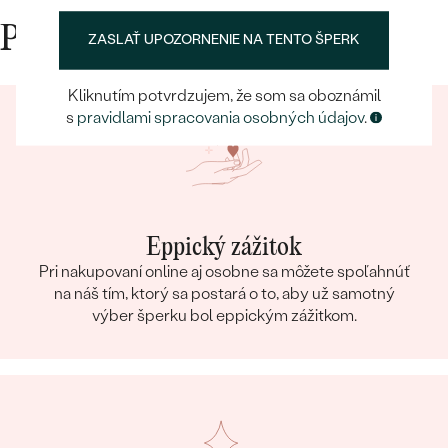
TVAR
:
Round
Prečo nakupovať v Eppi
ZASLAŤ UPOZORNENIE NA TENTO ŠPERK
ČISTOTA
:
SI3
FARBA
:
G-H
Kliknutím potvrdzujem, že som sa oboznámil
PÔVOD:
Prírodný
s
pravidlami spracovania osobných údajov
.
Eppický zážitok
Pri nakupovaní online aj osobne sa môžete spoľahnúť
na náš tím, ktorý sa postará o to, aby už samotný
výber šperku bol eppickým zážitkom.