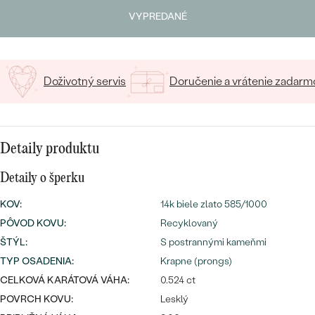
SALT AND PEPPER DIAMANT
Napíšte iniciály/text
LUXUSNÉ
VYPREDANÉ
CENOVO DOSTUPNÉ
S DRAHOKAMAMI
15
/ 15 ZNAKOV
DRAHOKAM
LUXUSNÉ
S LAB GROWN DIAMANTMI
Najpredávanejšie
PODĽA MATERIÁLU
Doživotný servis
Doručenie a vrátenie zadarm
S PERLAMI
svadobné
ZLATO
obrúčky
PODĽA ŠTÝLU
PLATINA
Detaily produktu
PERSONALIZOVANÉ
STRIEBRO
Detaily o šperku
SYMBOLICKÉ
KOV
:
14k biele zlato 585/1000
PREZRIEŤ
PÔVOD KOVU
:
Recyklovaný
MINIMALISTICKÉ
ŠTÝL
:
S postrannými kameňmi
TYP OSADENIA
:
Krapne (prongs)
PODĽA PRÍLEŽITOSTI
CELKOVÁ KARÁTOVÁ VÁHA:
0.524 ct
POVRCH KOVU:
Lesklý
PODĽA FARBY