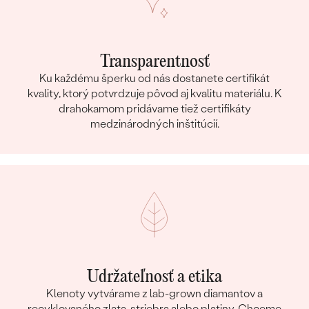
Transparentnosť
Ku každému šperku od nás dostanete certifikát
kvality, ktorý potvrdzuje pôvod aj kvalitu materiálu. K
drahokamom pridávame tiež certifikáty
medzinárodných inštitúcií.
Udržateľnosť a etika
Klenoty vytvárame z lab-grown diamantov a
recyklovaného zlata, striebra alebo platiny. Chceme