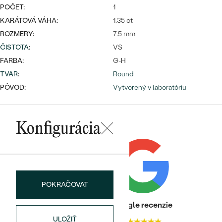
POČET:
1
KARÁTOVÁ VÁHA:
1.35 ct
ROZMERY:
7.5 mm
ČISTOTA
:
VS
FARBA:
G-H
TVAR
:
Round
Bestsellery
PÔVOD:
Vytvorený v laboratóriu
Konfigurácia
OBJAVIŤ
POKRAČOVAT
Heuréka recenzie
Google recenzie
ULOŽIŤ