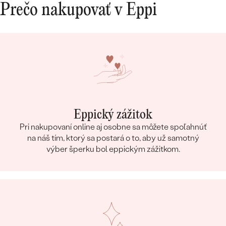
Prečo nakupovať v Eppi
Eppický zážitok
Pri nakupovaní online aj osobne sa môžete spoľahnúť
na náš tím, ktorý sa postará o to, aby už samotný
výber šperku bol eppickým zážitkom.