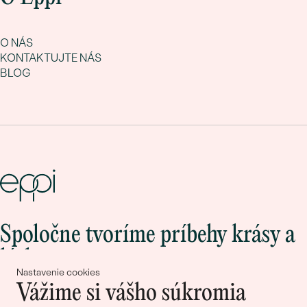
O NÁS
KONTAKTUJTE NÁS
BLOG
Spoločne tvoríme príbehy krásy a
lásky
Nastavenie cookies
Vážime si vášho súkromia
Pripojte sa k nám!