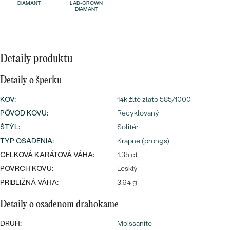
Najpredávanejšie
DIAMANT
LAB-GROWN
DIAMANT
Najpredávanejšie
PODĽA TVARU DRAHOKAMU
náušnice
NA MIERU
prstene
Personalizované
Detaily produktu
DIAMANTY
PREZRIEŤ
Detaily o šperku
prívesky
PREZRIEŤ
KOV
:
14k žlté zlato 585/1000
PÔVOD KOVU
:
Recyklovaný
ŠTÝL
:
Solitér
OBJAVIŤ
Wave kolekcia
TYP OSADENIA
:
Krapne (prongs)
CELKOVÁ KARÁTOVÁ VÁHA:
1.35 ct
POVRCH KOVU:
Lesklý
PRIBLIŽNÁ VÁHA:
3.64 g
OBJAVIŤ
Detaily o osadenom drahokame
DRUH:
Moissanite