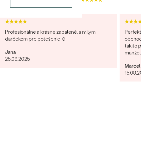
4.9
4.9
Profesionálne a krásne zabalené, s milým
Perfekt
darčekom pre potešenie ☺️
obchodu
takíto 
Jana
manželk
25.09.2025
radi zn
Marcel
15.09.