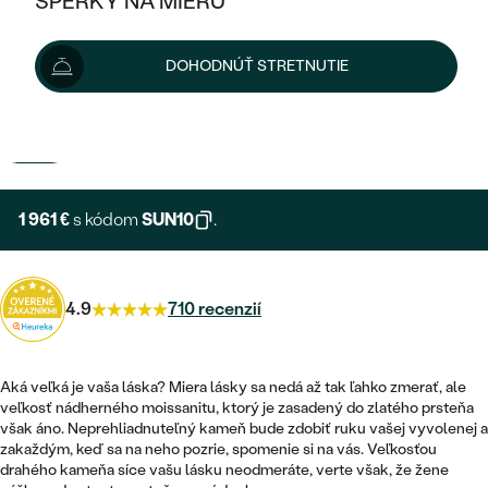
ŠPERKY NA MIERU
2 179 €
KOMBINOVANÉ ZLATO
STRIEBORNÉ
POSTRANNÉ DRAHOKAMY
ZLATÉ
VÝPREDAJ
VÝPREDAJ
Šperk vám vyrobíme a doručíme do 3 - 4 týždňov.
DOHODNÚŤ STRETNUTIE
PLATINOVÉ
HALO
PODĽA ŠTÝLU
STRIEBORNÉ
Možnosti doručenia
ŠPERKY ČO POMÁHAJÚ
PODĽA MATERIÁLU
JEDNODUCHÉ
TRI DRAHOKAMY
PLATINOVÉ
PODĽA ŠTÝLU
+ 327 €
EXPRESNÁ VÝROBA
ZLATÉ
PODĽA TYPU
BEZ KAMEŇA
NAPICHOVACIE
VINTAGE
NÁUŠNICE
STRIEBORNÉ
PODĽA ŠTÝLU
1 961 €
s kódom
SUN10
.
ETERNITY
KRUHOVÉ
SET ZÁSNUBNÉHO PRSTEŇA A
SOLITÉR
PRSTENE
PLATINOVÉ
OBRÚČOK
VYKROJENÉ
MINIMALISTICKÉ
4.9
710 recenzií
NARODENIE DIEŤAŤA
PRÍVESKY
NETRADIČNÉ
VINTAGE
PODĽA ŠTÝLU
VISIACE
PERSONALIZOVANÉ
NÁRAMKY
ETERNITY
Aká veľká je vaša láska? Miera lásky sa nedá až tak ľahko zmerať, ale
NETRADIČNÉ
ZOSTAVTE SI PRSTEŇ
SOLITÉR
veľkosť nádherného moissanitu, ktorý je zasadený do zlatého prsteňa
SO ZNAMENÍM ZVEROKRUHU
SETY
však áno. Neprehliadnuteľný kameň bude zdobiť ruku vašej vyvolenej a
MINIMALISTICKÉ
ZAČAŤ S PRSTEŇOM
TEPANÉ
V TVARE SRDCA
zakaždým, keď sa na neho pozrie, spomenie si na vás. Veľkosťou
MINIMALISTICKÉ
PÁNSKE ŠPERKY
drahého kameňa síce vašu lásku neodmeráte, verte však, že žene