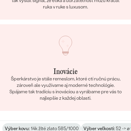
tak vyslať signál, že etika a udržateľnosť môžu kráčať
ruka v ruke s luxusom.
Inovácie
Šperkárstvo je stále remeslom, ktoré ctí ručnú prácu,
zároveň ale využívame aj moderné technológie.
Spájame tak tradíciu s inováciou a vyrábame pre vás to
najlepšie z každej oblasti.
Výber kovu:
14k žlté zlato 585/1000
Výber veľkosti:
52 -> ø