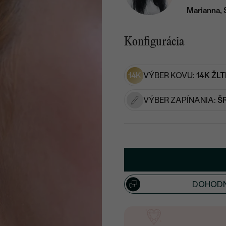
Marianna, 
Konfigurácia
14K
VÝBER KOVU:
14K ŽLT
VÝBER ZAPÍNANIA:
Š
DOHODN