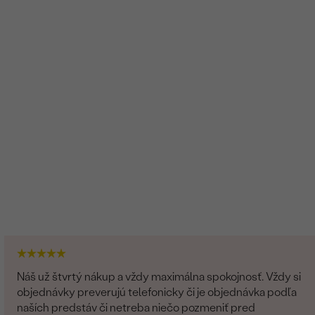
Zafír
1
0.11 ct
4 x 2 mm
VS
Biela
Baguette
Prírodný
Ohrievaný
Náš už štvrtý nákup a vždy maximálna spokojnosť. Vždy si
objednávky preverujú telefonicky či je objednávka podľa
naších predstáv či netreba niečo pozmeniť pred