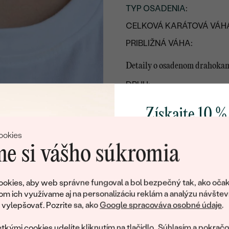
TYP OSADENIA
:
CELKOVÁ KARÁTOVÁ VÁH
PRIBLIŽNÁ VÁHA:
Detaily o osadenom drahoka
DRUH:
POČET:
Získajte 10 %
KARÁTOVÁ VÁHA:
svoj prvý 
ookies
ROZMERY:
e si vášho súkromia
ČISTOTA
:
Pridajte sa k nám a 
FARBA:
poctivo vyrábaných 
okies, aby web správne fungoval a bol bezpečný tak, ako očak
TVAR
:
Ako darček na priv
om ich využívame aj na personalizáciu reklám a analýzu návštev
obratom pošleme zľ
ylepšovať. Pozrite sa, ako
Google spracováva osobné údaje
.
PÔVOD:
váš prvý ná
ÚPRAVY:
tkými cookies udelíte kliknutím na tlačidlo „Súhlasím a pokračo