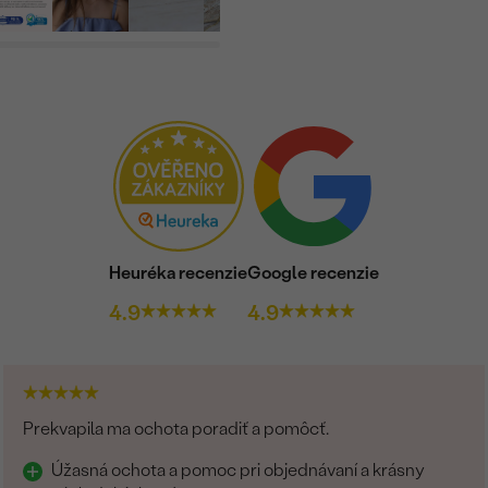
DRUH:
POČET:
KARÁTOVÁ VÁHA:
ROZMERY:
ČISTOTA
:
FARBA:
TVAR
:
Heuréka recenzie
Google recenzie
PÔVOD:
4.9
4.9
ÚPRAVY:
Prekvapila ma ochota poradiť a pomôcť.
Úžasná ochota a pomoc pri objednávaní a krásny