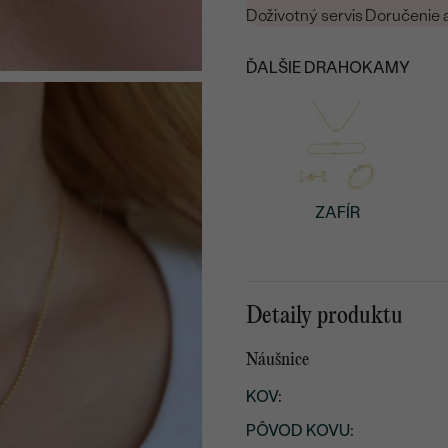
Doživotný servis
Doručenie 
ĎALŠIE DRAHOKAMY
ZAFÍR
Detaily produktu
Náušnice
KOV
:
PÔVOD KOVU
: