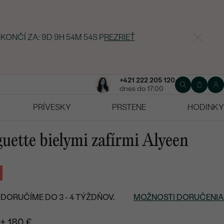
 KONČÍ ZA:
9D 9H 54M 53S
P
REZRIEŤ
+421 222 205 120
dnes do 17:00
PRÍVESKY
PRSTENE
HODINKY
guette bielymi zafírmi Alyeen
DORUČÍME DO 3 - 4 TÝŽDŇOV.
MOŽNOSTI DORUČENIA
+ 180 €