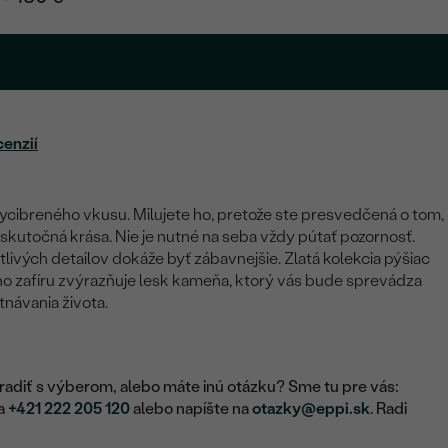
cenzií
cibreného vkusu. Milujete ho, pretože ste presvedčená o tom,
 skutočná krása. Nie je nutné na seba vždy pútať pozornosť.
ivých detailov dokáže byť zábavnejšie. Zlatá kolekcia pýšiac
o zafíru zvýrazňuje lesk kameňa, ktorý vás bude sprevádza
ávania života.
adiť s výberom, alebo máte inú otázku? Sme tu pre vás:
na
+421 222 205 120
alebo napíšte na
otazky@eppi.sk
. Radi