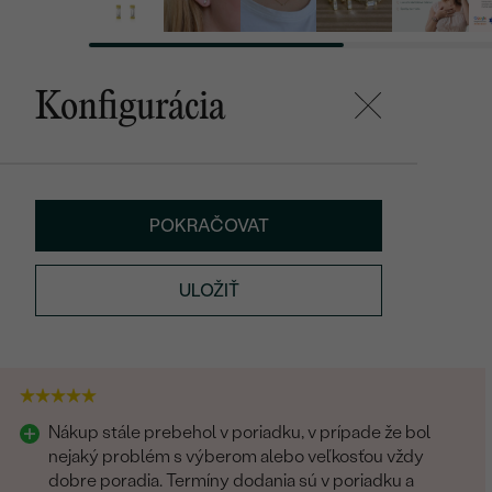
Konfigurácia
POKRAČOVAT
ULOŽIŤ
Nákup stále prebehol v poriadku, v prípade že bol
nejaký problém s výberom alebo veľkosťou vždy
dobre poradia. Termíny dodania sú v poriadku a