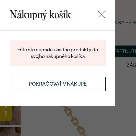
Nákupný košík
LETNÝ BLACK FRIDAY: −25 % NA ŠP
Ešte ste nepridali žiadne produkty do
O NÁS
BLOG
ŠPERKY NA MIERU
DOHODNÚŤ STRETNUTI
svojho nákupného košíka
VÝPREDAJ
SVADOBNÉ OBRÚČKY
ZÁS
ŠPERKY
MINIMALISTICKÉ ŠPERKY
POKRAČOVAŤ V NÁKUPE