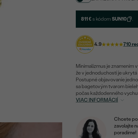
811 €
s kódom
SUN10
.
4.9
710 re
Minimalizmus je znamením vy
že v jednoduchosti je ukrytá
Postupné objavovanie jednotl
sa bagetovým tvarom bieleh
počas každodenného vychutn
VIAC INFORMÁCIÍ
Chcete por
zavolajte 
poradíme!