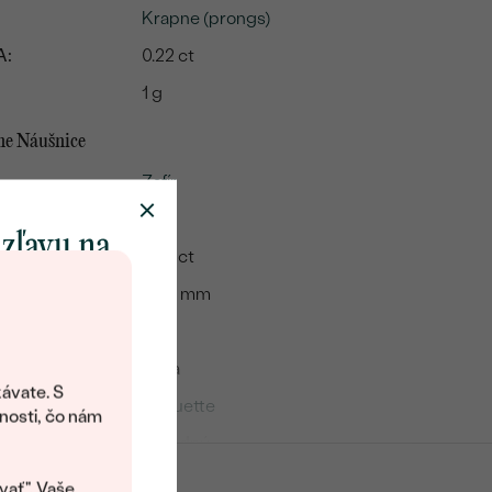
Krapne (prongs)
A:
0.22 ct
1 g
me Náušnice
Zafír
2
 zľavu na
0.22 ct
klenot
4 x 2 mm
VS
objavte svet
Biela
šperkov Eppi.
ávate. S
Baguette
ítanie vám
nosti, čo nám
avový kód na
Prírodný
kup.
Ohrievaný
vať". Vaše