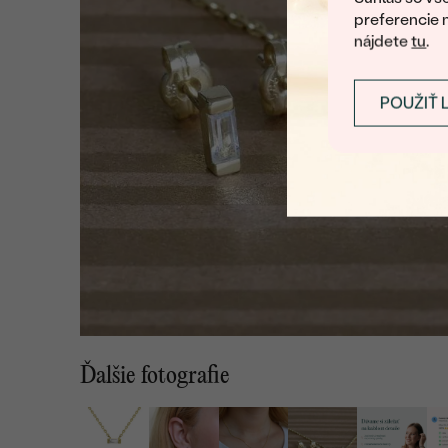
preferencie 
nájdete
tu
.
POUŽIŤ 
Ďalšie fotografie