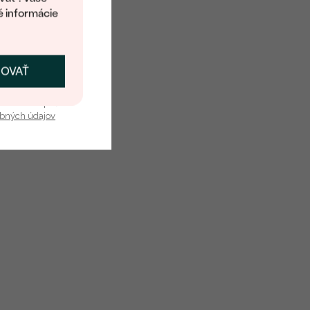
é informácie
14k žlté zlato 585/1000
ČOVAŤ
Recyklovaný
kať zľavu
Krapne (prongs)
u nás v bezpečí.
obných údajov
A:
0.11 ct
:
2.29 g
14k žlté zlato 585/1000
Recyklovaný
40 cm
Ankr
me Náhrdelník