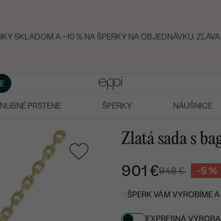
ERKY SKLADOM A −10 % NA ŠPERKY NA OBJEDNÁVKU. ZĽAVA
E
NUBNÉ PRSTENE
ŠPERKY
NÁUŠNICE
Zlatá sada s ba
901 €
948 €
-5 %
ŠPERK VÁM VYROBÍME A 
EXPRESNÁ VÝROBA