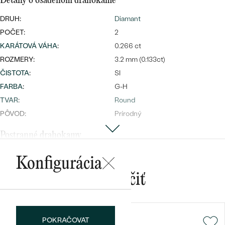
Detaily o osadenom drahokame
DRUH:
Diamant
POČET:
2
KARÁTOVÁ VÁHA
:
0.266 ct
ROZMERY:
3.2 mm (0.133ct)
ČISTOTA
:
SI
Bestsellery
FARBA
:
G-H
TVAR
:
Round
PÔVOD:
Prírodný
OBJAVIŤ
Postranné drahokamy
DRUH:
Diamant
Konfigurácia
POČET:
20
Mohlo by sa vám páčiť
KARÁTOVÁ VÁHA
:
0.154 ct
ROZMERY:
1.2 mm (0.08ct)
TVAR
:
Round
POKRAČOVAT
ČISTOTA
:
SI