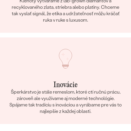
Klenoty vytvárame z lab-grown diamantov a
recyklovaného zlata, striebra alebo platiny. Chceme
tak vyslať signál, že etika a udržateľnosť môžu kráčať
ruka v ruke s luxusom.
Inovácie
Šperkárstvo je stále remeslom, ktoré ctí ručnú prácu,
zároveň ale využívame aj moderné technológie.
Spájame tak tradíciu s inováciou a vyrábame pre vás to
najlepšie z každej oblasti.