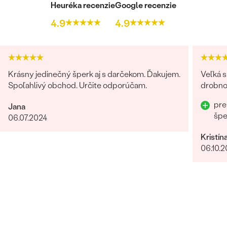
Heuréka recenzie
Google recenzie
4.9
4.9
Krásny jedinečný šperk aj s darčekom. Ďakujem.
Veľká s
Spoľahlivý obchod. Určite odporúčam.
drobnos
pre
Jana
šp
06.07.2024
Kristín
06.10.