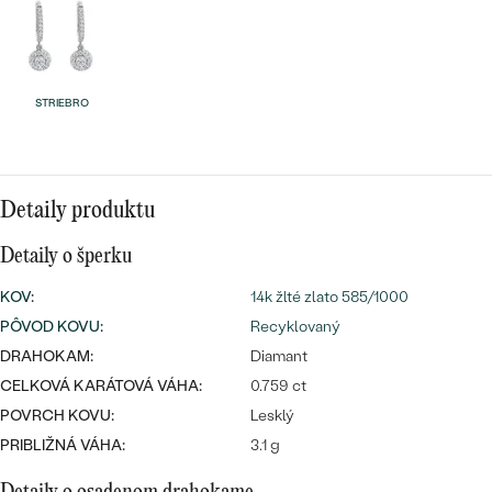
Najpredávanejšie
Najpredávanejšie
PODĽA TVARU DRAHOKAMU
náušnice
NA MIERU
prstene
STRIEBRO
Personalizované
DIAMANTY
PREZRIEŤ
prívesky
PREZRIEŤ
Detaily produktu
Detaily o šperku
OBJAVIŤ
KOV
:
14k žlté zlato 585/1000
Wave kolekcia
PÔVOD KOVU
:
Recyklovaný
DRAHOKAM:
Diamant
CELKOVÁ KARÁTOVÁ VÁHA:
0.759 ct
OBJAVIŤ
POVRCH KOVU:
Lesklý
PRIBLIŽNÁ VÁHA:
3.1 g