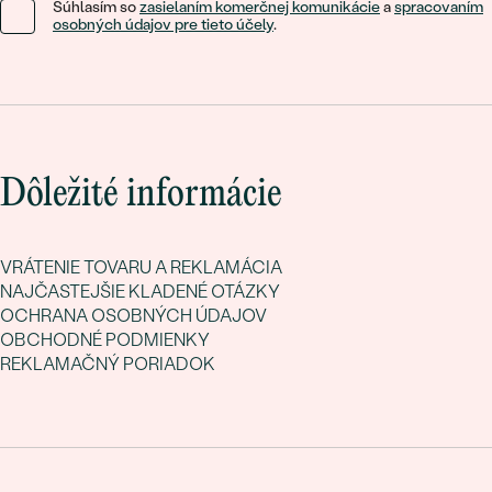
Súhlasím so
zasielaním komerčnej komunikácie
a
spracovaním
osobných údajov pre tieto účely
.
Dôležité informácie
VRÁTENIE TOVARU A REKLAMÁCIA
NAJČASTEJŠIE KLADENÉ OTÁZKY
OCHRANA OSOBNÝCH ÚDAJOV
OBCHODNÉ PODMIENKY
REKLAMAČNÝ PORIADOK