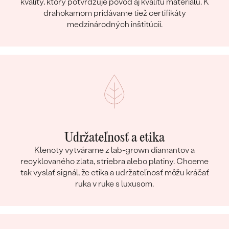
kvality, ktorý potvrdzuje pôvod aj kvalitu materiálu. K
drahokamom pridávame tiež certifikáty
medzinárodných inštitúcií.
Udržateľnosť a etika
Klenoty vytvárame z lab-grown diamantov a
recyklovaného zlata, striebra alebo platiny. Chceme
tak vyslať signál, že etika a udržateľnosť môžu kráčať
ruka v ruke s luxusom.