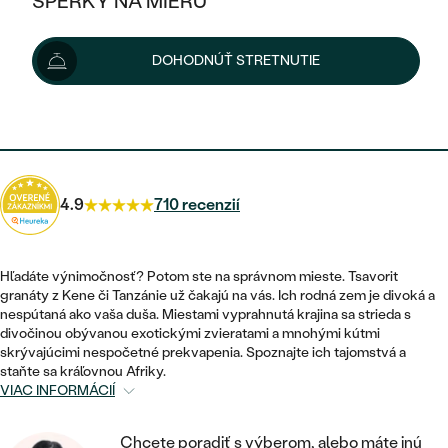
ŠPERKY NA MIERU
2 105 €
KOMBINOVANÉ ZLATO
STRIEBORNÉ
POSTRANNÉ DRAHOKAMY
ZLATÉ
VÝPREDAJ
VÝPREDAJ
Možnosti doručenia
DOHODNÚŤ STRETNUTIE
PLATINOVÉ
HALO
PODĽA ŠTÝLU
STRIEBORNÉ
ŠPERKY ČO POMÁHAJÚ
PODĽA MATERIÁLU
JEDNODUCHÉ
1 895 €
s kódom
SUN10
.
TRI DRAHOKAMY
PLATINOVÉ
PODĽA ŠTÝLU
ZLATÉ
PODĽA TYPU
BEZ KAMEŇA
NAPICHOVACIE
VINTAGE
NÁUŠNICE
STRIEBORNÉ
PODĽA ŠTÝLU
4.9
710 recenzií
ETERNITY
KRUHOVÉ
SET ZÁSNUBNÉHO PRSTEŇA A
SOLITÉR
PRSTENE
PLATINOVÉ
OBRÚČOK
VYKROJENÉ
MINIMALISTICKÉ
Hľadáte výnimočnosť? Potom ste na správnom mieste. Tsavorit
NARODENIE DIEŤAŤA
PRÍVESKY
granáty z Kene či Tanzánie už čakajú na vás. Ich rodná zem je divoká a
NETRADIČNÉ
VINTAGE
PODĽA ŠTÝLU
nespútaná ako vaša duša. Miestami vyprahnutá krajina sa strieda s
VISIACE
PERSONALIZOVANÉ
divočinou obývanou exotickými zvieratami a mnohými kútmi
NÁRAMKY
ETERNITY
skrývajúcimi nespočetné prekvapenia. Spoznajte ich tajomstvá a
NETRADIČNÉ
ZOSTAVTE SI PRSTEŇ
SOLITÉR
staňte sa kráľovnou Afriky.
SO ZNAMENÍM ZVEROKRUHU
SETY
VIAC INFORMÁCIÍ
MINIMALISTICKÉ
ZAČAŤ S PRSTEŇOM
TEPANÉ
V TVARE SRDCA
MINIMALISTICKÉ
PÁNSKE ŠPERKY
Chcete poradiť s výberom, alebo máte inú