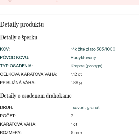
SALT AND PEPPER DIAMANT
LUXUSNÉ
CENOVO DOSTUPNÉ
S DRAHOKAMAMI
DRAHOKAM
Detaily produktu
LUXUSNÉ
S LAB GROWN DIAMANTMI
Najpredávanejšie
PODĽA MATERIÁLU
Detaily o šperku
S PERLAMI
svadobné
ZLATO
KOV
:
14k žlté zlato 585/1000
PÔVOD KOVU
:
Recyklovaný
obrúčky
PODĽA ŠTÝLU
PLATINA
TYP OSADENIA
:
Krapne (prongs)
PERSONALIZOVANÉ
CELKOVÁ KARÁTOVÁ VÁHA:
1.12 ct
STRIEBRO
PRIBLIŽNÁ VÁHA:
1.88 g
SYMBOLICKÉ
PREZRIEŤ
Detaily o osadenom drahokame
MINIMALISTICKÉ
DRUH:
Tsavorit granát
POČET:
2
PODĽA PRÍLEŽITOSTI
KARÁTOVÁ VÁHA:
1 ct
ROZMERY:
6 mm
PODĽA FARBY