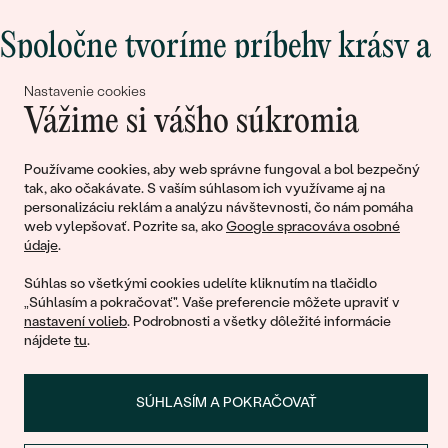
Spoločne tvoríme príbehy krásy a
lásky
Nastavenie cookies
Vážime si vášho súkromia
Pripojte sa k nám!
Používame cookies, aby web správne fungoval a bol bezpečný
tak, ako očakávate. S vaším súhlasom ich využívame aj na
personalizáciu reklám a analýzu návštevnosti, čo nám pomáha
web vylepšovať. Pozrite sa, ako
Google spracováva osobné
údaje
.
Súhlas so všetkými cookies udelíte kliknutím na tlačidlo
„Súhlasím a pokračovať". Vaše preferencie môžete upraviť v
nastavení volieb
. Podrobnosti a všetky dôležité informácie
© 2011 - 2026, Eppi.sk
nájdete
tu
.
SÚHLASÍM A POKRAČOVAŤ