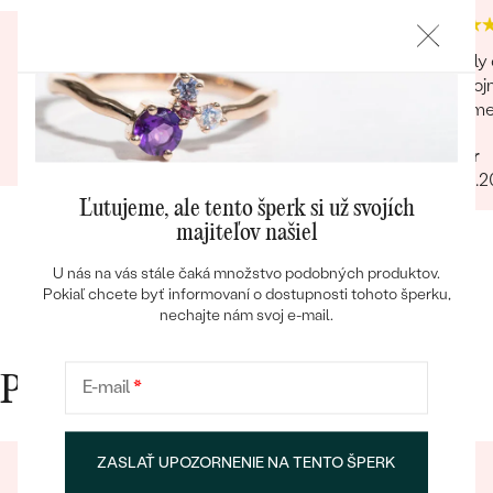
Super prístup, komunikácia, záujem o zákazníka.
Skvely 
A obrúčky nádherné. Určite odporúčam
spokojn
vratim
Júlia
04.04.2023
Peter
Bestsellery
31.03.
Ľutujeme, ale tento šperk si už svojích
majiteľov našiel
U nás na vás stále čaká množstvo podobných produktov.
OBJAVIŤ
Pokiaľ chcete byť informovaní o dostupnosti tohoto šperku,
nechajte nám svoj e-mail.
Prečo nakupovať v Eppi
E-mail
*
ZASLAŤ UPOZORNENIE NA TENTO ŠPERK