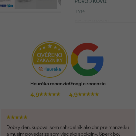
PÔVOD KOVU
:
TYP
:
POVRCH KOVU:
PRIBLIŽNÁ VÁHA:
Osadený drahokam
DRUH:
POČET:
KARÁTOVÁ VÁHA
:
Heuréka recenzie
Google recenzie
ROZMERY:
4.9
4.9
ČISTOTA
:
FARBA
:
TVAR
:
Dobry den, kupoval som nahrdelnik ako dar pre manzelku
BRUS
:
a musim povedat ze som viac ako spokojny. Sperk bol