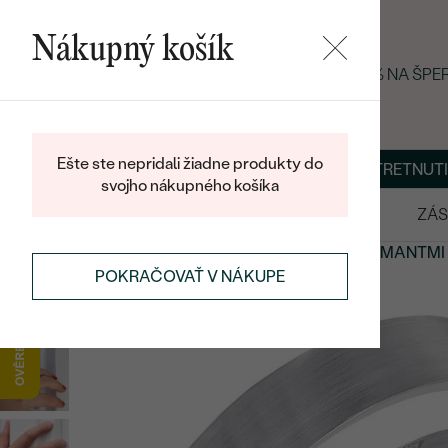
Nákupný košík
LETNÝ BLACK FRIDAY: −25 % NA ŠP
Ešte ste nepridali žiadne produkty do
O NÁS
BLOG
ŠPERKY NA MIERU
DOHODNÚŤ STRETNUTI
svojho nákupného košíka
VÝPREDAJ
SVADOBNÉ OBRÚČKY
ZÁS
SVADOBNÉ OBRÚČKY
SVADOBNÉ OBRÚČKY
S DIAMANTMI
POKRAČOVAŤ V NÁKUPE