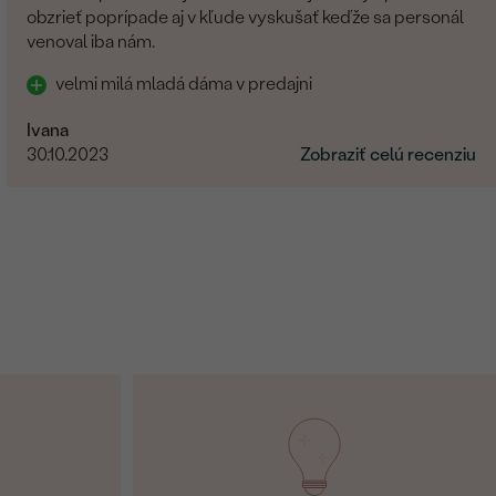
obzrieť poprípade aj v kľude vyskušať keďže sa personál
venoval iba nám.
velmi milá mladá dáma v predajni
Ivana
30.10.2023
Zobraziť celú recenziu