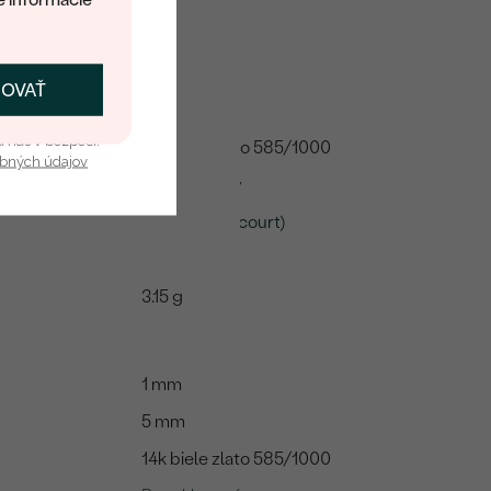
1 mm
ČOVAŤ
kať zľavu
5 mm
u nás v bezpečí.
14k biele zlato 585/1000
obných údajov
Recyklovaný
Plochý (Flat court)
Matný
3.15 g
1 mm
5 mm
14k biele zlato 585/1000