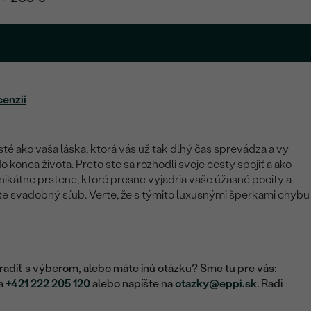
.
cenzií
isté ako vaša láska, ktorá vás už tak dlhý čas sprevádza a vy
o konca života. Preto ste sa rozhodli svoje cesty spojiť a ako
nikátne prstene, ktoré presne vyjadria vaše úžasné pocity a
te svadobný sľub. Verte, že s týmito luxusnými šperkami chybu
adiť s výberom, alebo máte inú otázku? Sme tu pre vás:
na
+421 222 205 120
alebo napíšte na
otazky@eppi.sk
. Radi