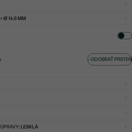
-> Ø 14,6 MM
-
ODOBRAŤ PRSTEŇ
A
 ÚPRAVY:
LESKLÁ