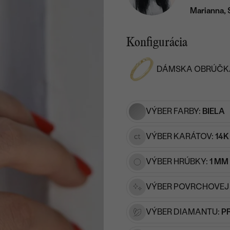
Marianna, 
Konfigurácia
DÁMSKA OBRÚČK
VÝBER FARBY:
BIELA
VÝBER KARÁTOV:
14K
VÝBER HRÚBKY:
1 MM
VÝBER POVRCHOVEJ
VÝBER DIAMANTU:
P