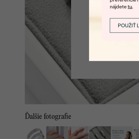
nájdete
tu
.
POUŽIŤ 
Ďalšie fotografie