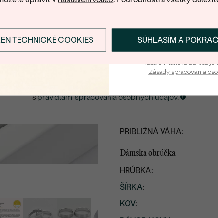
Pánska obrúčka
E-mail
*
HRÚBKA:
LEN TECHNICKÉ COOKIES
SÚHLASÍM A POKRA
Prihlásiť sa a zís
ŠÍRKA
:
ZASLAŤ UPOZORNENIE NA TENTO
ŠPERK
Vaša e-mailová adresa je 
KOV
:
Zásady spracovania os
PÔVOD KOVU
:
Kliknutím potvrdzujem, že som sa oboznámil
s
pravidlami spracovania osobných údajov
.
TYP
:
POVRCH KOVU:
PRIBLIŽNÁ VÁHA:
Dámska obrúčka
HRÚBKA:
ŠÍRKA
:
KOV
: