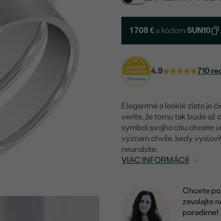
1 708 €
s kódom
SUN10
4.9
710 re
Elegantné a lesklé zlato je č
veríte, že tomu tak bude až d
symbol svojho citu chcete u
význam chvíle, kedy vysloví
neurobíte.
VIAC INFORMÁCIÍ
Chcete por
zavolajte 
poradíme!