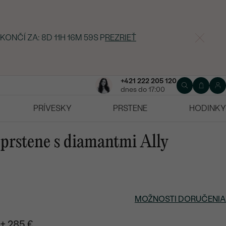
 KONČÍ ZA:
8D 11H 16M 58S
P
REZRIEŤ
+421 222 205 120
dnes do 17:00
PRÍVESKY
PRSTENE
HODINKY
 prstene s diamantmi Ally
MOŽNOSTI DORUČENIA
+ 285 €