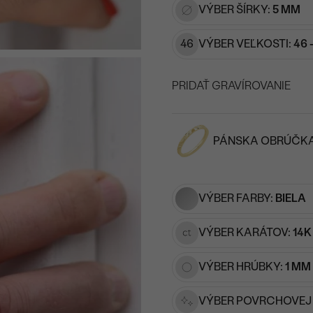
VÝBER ŠÍRKY:
5 MM
46
VÝBER VEĽKOSTI:
46 
PRIDAŤ GRAVÍROVANIE
VYBERTE FONT
PÁNSKA OBRÚČK
Napíšte iniciály/text
15
/ 15 ZNAKOV
VÝBER FARBY:
BIELA
VÝBER KARÁTOV:
14K
VÝBER HRÚBKY:
1 MM
VÝBER POVRCHOVEJ