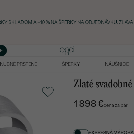
ERKY SKLADOM A −10 % NA ŠPERKY NA OBJEDNÁVKU. ZĽAVA
E
NUBNÉ PRSTENE
ŠPERKY
NÁUŠNICE
Zlaté svadobné
1 898 €
cena za pár
EXPRESNÁ VÝROBA