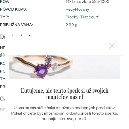
KOV
:
14k biele zlato 585/1000
PÔVOD KOVU
:
Recyklovaný
TYP
:
Plochý (Flat court)
PRIBLIŽNÁ VÁHA:
2.99 g
Dámska obrúčka
HRÚBKA:
1 mm
ŠÍRKA
:
5 mm
KOV
:
14k biele zlato 585/1000
PÔVOD KOVU
:
Recyklovaný
TYP
:
Plochý (Flat court)
PRIBLIŽNÁ VÁHA:
2.61 g
Ľutujeme, ale tento šperk si už svojích
majiteľov našiel
Osadený drahokam
U nás na vás stále čaká množstvo podobných produktov.
DRUH:
Diamant
Pokiaľ chcete byť informovaní o dostupnosti tohoto šperku,
POČET:
8
nechajte nám svoj e-mail.
KARÁTOVÁ VÁHA
:
0.04 ct