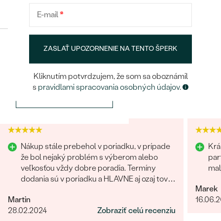
Konfigurácia
ROZMERY:
1 mm
E-mail
*
ČISTOTA
:
SI1
FARBA
:
G-H
TVAR
:
Round
ZASLAŤ UPOZORNENIE NA TENTO ŠPERK
POKRAČOVAT
BRUS
:
Veľmi dobrý
Kliknutím potvrdzujem, že som sa oboznámil
Heuréka recenzie
Google recenzie
s
pravidlami spracovania osobných údajov
.
ULOŽIŤ
4.9
4.9
Nákup stále prebehol v poriadku, v prípade
Krá
že bol nejaký problém s výberom alebo
par
veľkosťou vždy dobre poradia. Termíny
mal
dodania sú v poriadku a HLAVNE aj ozaj tovar
Marek
príde ako povedia. Odporúčam
Martin
16.06.
28.02.2024
Zobraziť celú recenziu