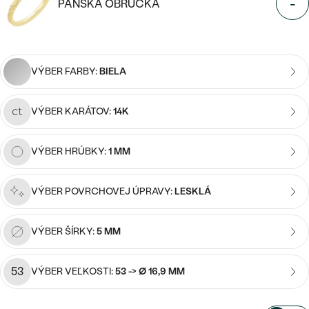
Najpredávanejšie
-
PÁNSKA OBRÚČKA
Najpredávanejšie
PODĽA TVARU DRAHOKAMU
15
/ 15 ZNAKOV
náušnice
NA MIERU
prstene
VÝBER FARBY:
BIELA
Personalizované
DIAMANTY
PREZRIEŤ
prívesky
VÝBER KARÁTOV:
14K
PREZRIEŤ
VÝBER HRÚBKY:
1 MM
OBJAVIŤ
Wave kolekcia
VÝBER POVRCHOVEJ ÚPRAVY:
LESKLÁ
VÝBER ŠÍRKY:
5 MM
OBJAVIŤ
53
VÝBER VEĽKOSTI:
53 -> Ø 16,9 MM