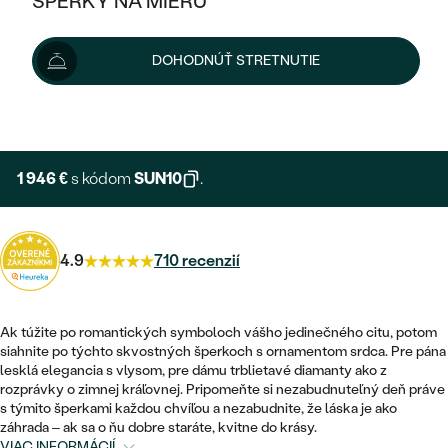
ŠPERKY NA MIERU
2 162 €
KOMBINOVANÉ ZLATO
STRIEBORNÉ
cena za pár
POSTRANNÉ DRAHOKAMY
ZLATÉ
VÝPREDAJ
VÝPREDAJ
Možnosti doručenia
DOHODNÚŤ STRETNUTIE
PLATINOVÉ
HALO
PODĽA ŠTÝLU
STRIEBORNÉ
ŠPERKY ČO POMÁHAJÚ
PODĽA MATERIÁLU
+ 324 €
EXPRESNÁ VÝROBA
JEDNODUCHÉ
TRI DRAHOKAMY
PLATINOVÉ
PODĽA ŠTÝLU
ZLATÉ
PODĽA TYPU
BEZ KAMEŇA
NAPICHOVACIE
VINTAGE
1 946 €
s kódom
SUN10
.
NÁUŠNICE
STRIEBORNÉ
PODĽA ŠTÝLU
ETERNITY
KRUHOVÉ
SET ZÁSNUBNÉHO PRSTEŇA A
SOLITÉR
PRSTENE
PLATINOVÉ
OBRÚČOK
4.9
710 recenzií
VYKROJENÉ
MINIMALISTICKÉ
NARODENIE DIEŤAŤA
PRÍVESKY
NETRADIČNÉ
VINTAGE
PODĽA ŠTÝLU
VISIACE
Ak túžite po romantických symboloch vášho jedinečného citu, potom
PERSONALIZOVANÉ
NÁRAMKY
ETERNITY
siahnite po týchto skvostných šperkoch s ornamentom srdca. Pre pána
NETRADIČNÉ
ZOSTAVTE SI PRSTEŇ
SOLITÉR
lesklá elegancia s vlysom, pre dámu trblietavé diamanty ako z
SO ZNAMENÍM ZVEROKRUHU
SETY
rozprávky o zimnej kráľovnej. Pripomeňte si nezabudnuteľný deň práve
MINIMALISTICKÉ
ZAČAŤ S PRSTEŇOM
TEPANÉ
s týmito šperkami každou chvíľou a nezabudnite, že láska je ako
V TVARE SRDCA
záhrada – ak sa o ňu dobre staráte, kvitne do krásy.
MINIMALISTICKÉ
PÁNSKE ŠPERKY
VIAC INFORMÁCIÍ