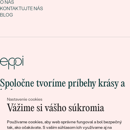
O NÁS
KONTAKTUJTE NÁS
BLOG
Spoločne tvoríme príbehy krásy a
lásky
Nastavenie cookies
Vážime si vášho súkromia
Pripojte sa k nám!
Používame cookies, aby web správne fungoval a bol bezpečný
tak, ako očakávate. S vaším súhlasom ich využívame aj na