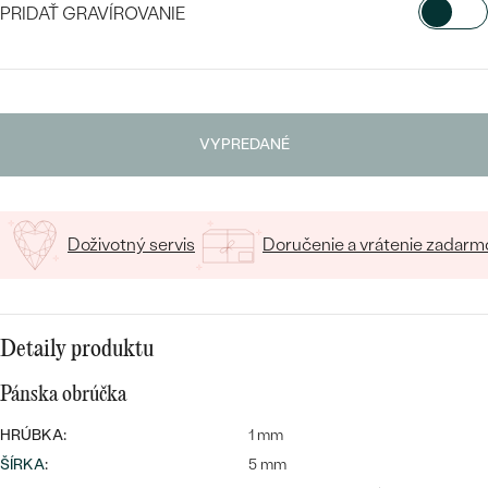
PRIDAŤ GRAVÍROVANIE
VYBERTE FONT
Napíšte iniciály/text
VYPREDANÉ
Bestsellery
15
/ 15 ZNAKOV
Doživotný servis
Doručenie a vrátenie zadarm
OBJAVIŤ
Detaily produktu
Pánska obrúčka
HRÚBKA:
1 mm
ŠÍRKA
:
5 mm