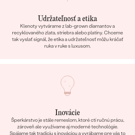
Udržateľnosť a etika
Klenoty vytvárame z lab-grown diamantov a
recyklovaného zlata, striebra alebo platiny. Chceme
tak vyslať signál, že etika a udržateľnosť môžu kráčať
ruka v ruke s luxusom.
Inovácie
Šperkárstvo je stále remeslom, ktoré ctí ručnú prácu,
zároveň ale využívame aj moderné technológie.
Spájame tak tradíciu s inováciou a vyrábame pre vás to