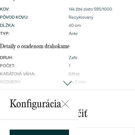
Najpredávanejšie
Najpredávanejšie
KOV
:
PODĽA TVARU DRAHOKAMU
14k žlté zlato 585/1000
náušnice
PÔVOD KOVU
:
Recyklovaný
NA MIERU
prstene
DĹŽKA
:
40 cm
Personalizované
TYP:
Ankr
DIAMANTY
PREZRIEŤ
Detaily o osadenom drahokame
prívesky
PREZRIEŤ
DRUH:
Zafír
POČET:
1
KARÁTOVÁ VÁHA:
0.11 ct
OBJAVIŤ
ROZMERY:
4 x 2 mm
Wave kolekcia
ČISTOTA
:
VS
FARBA:
Biela
Konfigurácia
TVAR
:
Baguette
Mohlo by sa vám páčiť
OBJAVIŤ
PÔVOD:
Prírodný
ÚPRAVY:
Ohrievaný