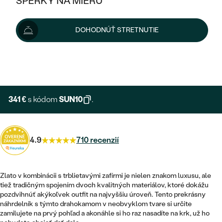
ŠPERKY NA MIERU
379 €
KOMBINOVANÉ ZLATO
STRIEBORNÉ
POSTRANNÉ DRAHOKAMY
ZLATÉ
VÝPREDAJ
VÝPREDAJ
Šperk vám vyrobíme a doručíme do 3 - 4 týždňov.
DOHODNÚŤ STRETNUTIE
PLATINOVÉ
HALO
PODĽA ŠTÝLU
Možnosti doručenia
STRIEBORNÉ
ŠPERKY ČO POMÁHAJÚ
PODĽA MATERIÁLU
JEDNODUCHÉ
TRI DRAHOKAMY
PLATINOVÉ
+ 95 €
PODĽA ŠTÝLU
EXPRESNÁ VÝROBA
ZLATÉ
PODĽA TYPU
BEZ KAMEŇA
NAPICHOVACIE
VINTAGE
NÁUŠNICE
STRIEBORNÉ
PODĽA ŠTÝLU
341 €
s kódom
SUN10
.
ETERNITY
KRUHOVÉ
SET ZÁSNUBNÉHO PRSTEŇA A
SOLITÉR
PRSTENE
PLATINOVÉ
OBRÚČOK
VYKROJENÉ
MINIMALISTICKÉ
4.9
710 recenzií
NARODENIE DIEŤAŤA
PRÍVESKY
NETRADIČNÉ
VINTAGE
PODĽA ŠTÝLU
VISIACE
PERSONALIZOVANÉ
NÁRAMKY
ETERNITY
Zlato v kombinácii s trblietavými zafírmi je nielen znakom luxusu, ale
NETRADIČNÉ
ZOSTAVTE SI PRSTEŇ
SOLITÉR
tiež tradičným spojením dvoch kvalitných materiálov, ktoré dokážu
SO ZNAMENÍM ZVEROKRUHU
SETY
pozdvihnúť akýkoľvek outfit na najvyššiu úroveň. Tento prekrásny
MINIMALISTICKÉ
ZAČAŤ S PRSTEŇOM
TEPANÉ
V TVARE SRDCA
náhrdelník s týmto drahokamom v neobvyklom tvare si určite
MINIMALISTICKÉ
PÁNSKE ŠPERKY
zamilujete na prvý pohľad a akonáhle si ho raz nasadíte na krk, už ho