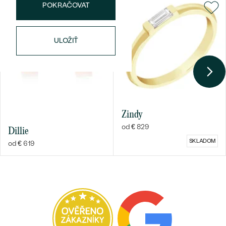
POKRAČOVAT
ULOŽIŤ
Bestsellery
Zindy
od € 829
OBJAVIŤ
Dillie
SKLADOM
od € 619