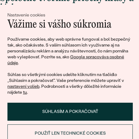
lásky
Nastavenie cookies
Vážime si vášho súkromia
Pripojte sa k nám!
Používame cookies, aby web správne fungoval a bol bezpečný
tak, ako očakávate. S vaším súhlasom ich využívame aj na
personalizáciu reklám a analýzu návštevnosti, čo nám pomáha
web vylepšovať. Pozrite sa, ako
Google spracováva osobné
údaje
.
Súhlas so všetkými cookies udelíte kliknutím na tlačidlo
„Súhlasím a pokračovať". Vaše preferencie môžete upraviť v
nastavení volieb
. Podrobnosti a všetky dôležité informácie
© 2011 - 2026, Eppi.sk
nájdete
tu
.
SÚHLASÍM A POKRAČOVAŤ
POUŽIŤ LEN TECHNICKÉ COOKIES