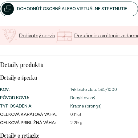
SALT AND PEPPER DIAMANT
LUXUSNÉ
DOHODNÚŤ OSOBNÉ ALEBO VIRTUÁLNE STRETNUTIE
CENOVO DOSTUPNÉ
S DRAHOKAMAMI
DRAHOKAM
LUXUSNÉ
S LAB GROWN DIAMANTMI
Najpredávanejšie
PODĽA MATERIÁLU
Doživotný servis
Doručenie a vrátenie zadarm
S PERLAMI
svadobné
ZLATO
obrúčky
PODĽA ŠTÝLU
PLATINA
Detaily produktu
PERSONALIZOVANÉ
STRIEBRO
Detaily o šperku
SYMBOLICKÉ
KOV
:
14k biele zlato 585/1000
PREZRIEŤ
PÔVOD KOVU
:
Recyklovaný
MINIMALISTICKÉ
TYP OSADENIA
:
Krapne (prongs)
CELKOVÁ KARÁTOVÁ VÁHA:
0.11 ct
PODĽA PRÍLEŽITOSTI
CELKOVÁ PRIBLIŽNÁ VÁHA:
2.29 g
PODĽA FARBY
Detaily o retiazke