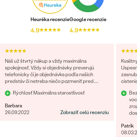
Heuréka recenzie
Google recenzie
4.9
4.9
Náš už štvrtý nákup a vždy maximálna
Kvalitn
spokojnosť. Vždy si objednávky preverujú
Uspesn
telefonicky či je objednávka podľa naších
zasnubn
predstáv či netreba niečo pozmeniť pred
cisteni
odoslaním. Odporúčam každému.
Odpor
Rýchlosť Maximálna starostlivosť
Bez
voc
Barbara
zro
26.09.2022
Zobraziť celú recenziu
dos
Rych
Patrik
lud
08.03.