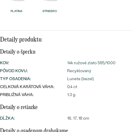
Najpredávanejšie
Najpredávanejšie
PODĽA TVARU DRAHOKAMU
PLATINA
STRIEBRO
náušnice
NA MIERU
prstene
Personalizované
DIAMANTY
Detaily produktu
PREZRIEŤ
prívesky
Detaily o šperku
PREZRIEŤ
KOV
:
14k ružové zlato 585/1000
PÔVOD KOVU
:
Recyklovaný
OBJAVIŤ
TYP OSADENIA
:
Luneta (bezel)
Wave kolekcia
CELKOVÁ KARÁTOVÁ VÁHA:
0.4 ct
PRIBLIŽNÁ VÁHA:
1.3 g
Detaily o retiazke
OBJAVIŤ
DĹŽKA
:
16, 17, 18 cm
Detaily o osadenom drahokame