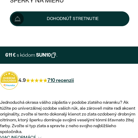
ŠPERKY NA MIERU
679 €
KOMBINOVANÉ ZLATO
STRIEBORNÉ
POSTRANNÉ DRAHOKAMY
ZLATÉ
VÝPREDAJ
VÝPREDAJ
Šperk vám doručíme do 3 - 4 týždňov.
Možnosti doručenia
DOHODNÚŤ STRETNUTIE
PLATINOVÉ
HALO
PODĽA ŠTÝLU
STRIEBORNÉ
ŠPERKY ČO POMÁHAJÚ
PODĽA MATERIÁLU
+ 136 €
EXPRESNÁ VÝROBA
JEDNODUCHÉ
TRI DRAHOKAMY
PLATINOVÉ
PODĽA ŠTÝLU
ZLATÉ
PODĽA TYPU
BEZ KAMEŇA
NAPICHOVACIE
VINTAGE
611 €
s kódom
SUN10
.
NÁUŠNICE
STRIEBORNÉ
PODĽA ŠTÝLU
ETERNITY
KRUHOVÉ
SET ZÁSNUBNÉHO PRSTEŇA A
SOLITÉR
PRSTENE
PLATINOVÉ
OBRÚČOK
4.9
710 recenzií
VYKROJENÉ
MINIMALISTICKÉ
NARODENIE DIEŤAŤA
PRÍVESKY
NETRADIČNÉ
VINTAGE
PODĽA ŠTÝLU
VISIACE
Jednoduchá okrasa vášho zápästia v podobe zlatého náramku? Ak
PERSONALIZOVANÉ
NÁRAMKY
ETERNITY
túžite po univerzálnej ozdobe vašich rúk, ale zároveň máte radi akcent
NETRADIČNÉ
ZOSTAVTE SI PRSTEŇ
SOLITÉR
originality, zvoľte si tento dokonalý klenot zo zlata ozdobený drobným
SO ZNAMENÍM ZVEROKRUHU
SETY
citrínom, ktorý šperku dominuje svojimi veselými tónmi šťavnato žltej
MINIMALISTICKÉ
ZAČAŤ S PRSTEŇOM
TEPANÉ
farby. Zvoľte si typ zlata a spravte z neho svojho najbližšieho
V TVARE SRDCA
spoločníka.
MINIMALISTICKÉ
PÁNSKE ŠPERKY
VIAC INFORMÁCIÍ