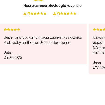
Heuréka recenzie
Google recenzie
4.9
4.9
Super prístup, komunikácia, záujem o zákazníka.
Úžasný 
A obrúčky nádherné. Určite odporúčam
objedn
Nádhern
Júlia
stránk
04.04.2023
Jana
07.04.