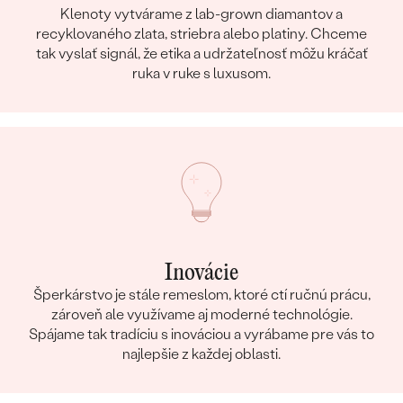
Klenoty vytvárame z lab-grown diamantov a
recyklovaného zlata, striebra alebo platiny. Chceme
tak vyslať signál, že etika a udržateľnosť môžu kráčať
ruka v ruke s luxusom.
Inovácie
Šperkárstvo je stále remeslom, ktoré ctí ručnú prácu,
zároveň ale využívame aj moderné technológie.
Spájame tak tradíciu s inováciou a vyrábame pre vás to
najlepšie z každej oblasti.