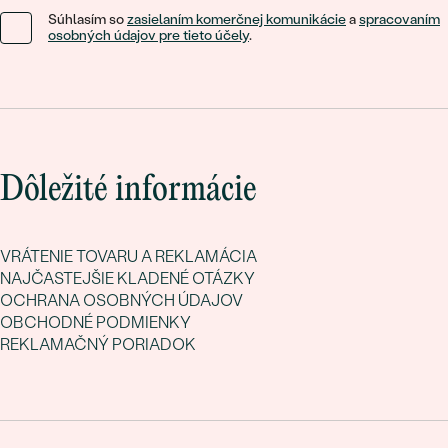
Súhlasím so
zasielaním komerčnej komunikácie
a
spracovaním
osobných údajov pre tieto účely
.
Dôležité informácie
VRÁTENIE TOVARU A REKLAMÁCIA
NAJČASTEJŠIE KLADENÉ OTÁZKY
OCHRANA OSOBNÝCH ÚDAJOV
OBCHODNÉ PODMIENKY
REKLAMAČNÝ PORIADOK