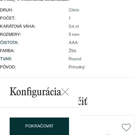
DRUH:
Citrín
POČET:
1
KARÁTOVÁ VÁHA:
0.4 ct
ROZMERY:
5 mm
ČISTOTA
:
AAA
Bestsellery
FARBA:
Žltá
TVAR
:
Round
PÔVOD:
Prírodný
OBJAVIŤ
Konfigurácia
Mohlo by sa vám páčiť
POKRAČOVAT