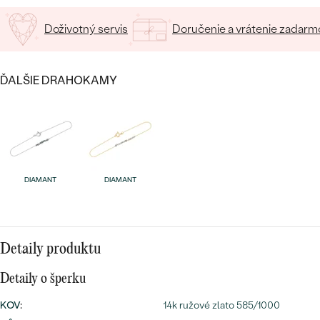
SALT AND PEPPER DIAMANT
LUXUSNÉ
CENOVO DOSTUPNÉ
S DRAHOKAMAMI
Doživotný servis
Doručenie a vrátenie zadarm
DRAHOKAM
LUXUSNÉ
S LAB GROWN DIAMANTMI
Najpredávanejšie
ĎALŠIE DRAHOKAMY
PODĽA MATERIÁLU
S PERLAMI
svadobné
ZLATO
obrúčky
PODĽA ŠTÝLU
PLATINA
PERSONALIZOVANÉ
STRIEBRO
DIAMANT
DIAMANT
SYMBOLICKÉ
PREZRIEŤ
MINIMALISTICKÉ
Detaily produktu
PODĽA PRÍLEŽITOSTI
Detaily o šperku
KOV
:
14k ružové zlato 585/1000
PODĽA FARBY