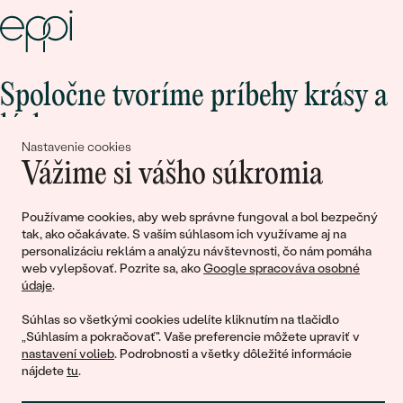
Spoločne tvoríme príbehy krásy a
lásky
Nastavenie cookies
Vážime si vášho súkromia
Pripojte sa k nám!
Používame cookies, aby web správne fungoval a bol bezpečný
tak, ako očakávate. S vaším súhlasom ich využívame aj na
personalizáciu reklám a analýzu návštevnosti, čo nám pomáha
web vylepšovať. Pozrite sa, ako
Google spracováva osobné
údaje
.
Súhlas so všetkými cookies udelíte kliknutím na tlačidlo
„Súhlasím a pokračovať". Vaše preferencie môžete upraviť v
nastavení volieb
. Podrobnosti a všetky dôležité informácie
© 2011 - 2026, Eppi.sk
nájdete
tu
.