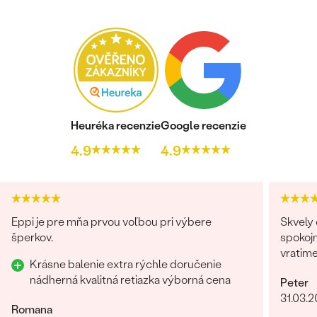
Heuréka recenzie
Google recenzie
4.9
4.9
Eppi je pre mňa prvou voľbou pri výbere
Skvely 
šperkov.
spokojn
vratim
Krásne balenie extra rýchle doručenie
nádherná kvalitná retiazka výborná cena
Peter
31.03.
Romana