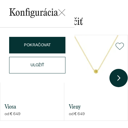
Konfigurácia
Mohlo by sa vám páčiť
Bestsellery
POKRAČOVAT
ULOŽIŤ
OBJAVIŤ
Viosa
Vieny
od € 649
od € 649