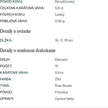
Najpredávanejšie
PÔVOD KOVU
:
Recyklovaný
Najpredávanejšie
PODĽA TVARU DRAHOKAMU
CELKOVÁ KARÁTOVÁ VÁHA:
0.8 ct
náušnice
POVRCH KOVU:
Lesklý
NA MIERU
prstene
PRIBLIŽNÁ VÁHA:
0.59 g
Personalizované
DIAMANTY
Detaily o retiazke
PREZRIEŤ
prívesky
DĹŽKA
:
16, 17, 18 cm
PREZRIEŤ
Detaily o osadenom drahokame
DRUH:
Diamant
OBJAVIŤ
Wave kolekcia
POČET:
10
KARÁTOVÁ VÁHA
:
0.8 ct
FARBA
:
Žltá
TVAR
:
Raw Beads
OBJAVIŤ
PÔVOD:
Prírodný
ÚPRAVY:
Úprava farby