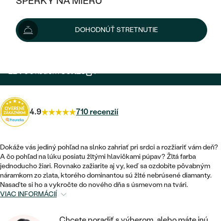
ŠPERKY NA MIERU
299 €
KOMBINOVANÉ ZLATO
STRIEBORNÉ
POSTRANNÉ DRAHOKAMY
ZLATÉ
VÝPREDAJ
VÝPREDAJ
Šperk máme skladom. Doručíme vám ho do 48 hod.
DOHODNÚŤ STRETNUTIE
PLATINOVÉ
HALO
PODĽA ŠTÝLU
Možnosti doručenia
STRIEBORNÉ
ŠPERKY ČO POMÁHAJÚ
PODĽA MATERIÁLU
JEDNODUCHÉ
TRI DRAHOKAMY
PLATINOVÉ
PODĽA ŠTÝLU
224 €
s kódom
SUN25
.
ZLATÉ
PODĽA TYPU
BEZ KAMEŇA
NAPICHOVACIE
VINTAGE
NÁUŠNICE
STRIEBORNÉ
PODĽA ŠTÝLU
ETERNITY
KRUHOVÉ
SET ZÁSNUBNÉHO PRSTEŇA A
4.9
710 recenzií
SOLITÉR
PRSTENE
PLATINOVÉ
OBRÚČOK
VYKROJENÉ
MINIMALISTICKÉ
NARODENIE DIEŤAŤA
PRÍVESKY
NETRADIČNÉ
Dokáže vás jediný pohľad na slnko zahriať pri srdci a rozžiariť vám deň?
VINTAGE
PODĽA ŠTÝLU
VISIACE
A čo pohľad na lúku posiatu žltými hlavičkami púpav? Žltá farba
PERSONALIZOVANÉ
NÁRAMKY
jednoducho žiari. Rovnako zažiarite aj vy, keď sa ozdobíte pôvabným
ETERNITY
náramkom zo zlata, ktorého dominantou sú žlté nebrúsené diamanty.
NETRADIČNÉ
ZOSTAVTE SI PRSTEŇ
SOLITÉR
Nasaďte si ho a vykročte do nového dňa s úsmevom na tvári.
SO ZNAMENÍM ZVEROKRUHU
SETY
VIAC INFORMÁCIÍ
MINIMALISTICKÉ
ZAČAŤ S PRSTEŇOM
TEPANÉ
V TVARE SRDCA
MINIMALISTICKÉ
PÁNSKE ŠPERKY
Chcete poradiť s výberom, alebo máte inú