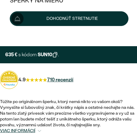
ŠPERKY NA MIERU
706 €
KOMBINOVANÉ ZLATO
STRIEBORNÉ
POSTRANNÉ DRAHOKAMY
ZLATÉ
VÝPREDAJ
VÝPREDAJ
Možnosti doručenia
DOHODNÚŤ STRETNUTIE
PLATINOVÉ
HALO
PODĽA ŠTÝLU
STRIEBORNÉ
ŠPERKY ČO POMÁHAJÚ
PODĽA MATERIÁLU
+ 141 €
EXPRESNÁ VÝROBA
JEDNODUCHÉ
TRI DRAHOKAMY
PLATINOVÉ
PODĽA ŠTÝLU
ZLATÉ
PODĽA TYPU
BEZ KAMEŇA
NAPICHOVACIE
VINTAGE
635 €
s kódom
SUN10
.
NÁUŠNICE
STRIEBORNÉ
PODĽA ŠTÝLU
ETERNITY
KRUHOVÉ
SET ZÁSNUBNÉHO PRSTEŇA A
SOLITÉR
PRSTENE
PLATINOVÉ
OBRÚČOK
4.9
710 recenzií
VYKROJENÉ
MINIMALISTICKÉ
NARODENIE DIEŤAŤA
PRÍVESKY
NETRADIČNÉ
VINTAGE
PODĽA ŠTÝLU
VISIACE
Túžite po originálnom šperku, ktorý nemá nikto vo vašom okolí?
PERSONALIZOVANÉ
NÁRAMKY
ETERNITY
Vymyslite si ľubovoľný znak, či krátky nápis a ostatné nechajte na nás.
NETRADIČNÉ
ZOSTAVTE SI PRSTEŇ
SOLITÉR
Na tento zlatý prívesok vám precízne všetko vygravírujeme a vy už sa
SO ZNAMENÍM ZVEROKRUHU
SETY
potom len budete môcť tešiť z unikátneho šperku, ktorý odráža vašu
MINIMALISTICKÉ
ZAČAŤ S PRSTEŇOM
TEPANÉ
povahu, významnú udalosť života, či najtajnejšie sny.
V TVARE SRDCA
VIAC INFORMÁCIÍ
MINIMALISTICKÉ
PÁNSKE ŠPERKY