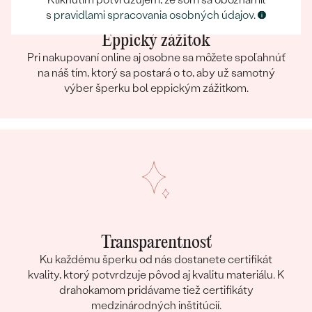
Kliknutím potvrdzujem, že som sa oboznámil
s
pravidlami spracovania osobných údajov
.
Eppický zážitok
Pri nakupovaní online aj osobne sa môžete spoľahnúť
na náš tím, ktorý sa postará o to, aby už samotný
výber šperku bol eppickým zážitkom.
Transparentnosť
Ku každému šperku od nás dostanete certifikát
kvality, ktorý potvrdzuje pôvod aj kvalitu materiálu. K
drahokamom pridávame tiež certifikáty
medzinárodných inštitúcií.