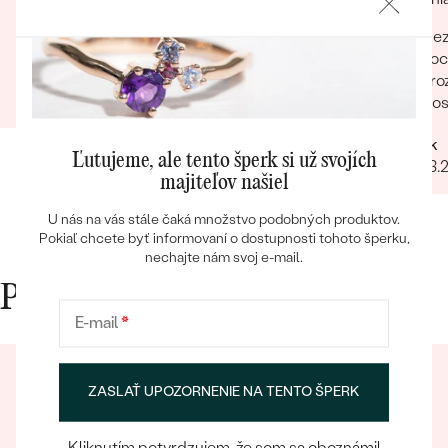
odoslaním. Odporúčam každému.
Odpor
Rýchlosť Maximálna starostlivosť
Bez
voc
Barbara
zro
26.09.2022
Zobraziť celú recenziu
dos
Rych
Patrik
lud
Bestsellery
Ľutujeme, ale tento šperk si už svojích
08.03.
majiteľov našiel
U nás na vás stále čaká množstvo podobných produktov.
Pokiaľ chcete byť informovaní o dostupnosti tohoto šperku,
OBJAVIŤ
nechajte nám svoj e-mail.
Prečo nakupovať v Eppi
E-mail
*
ZASLAŤ UPOZORNENIE NA TENTO ŠPERK