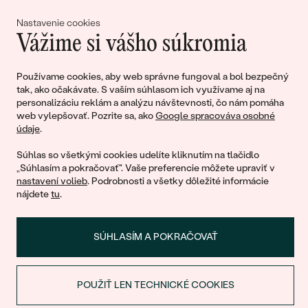
lásky
Nastavenie cookies
Vážime si vášho súkromia
Pripojte sa k nám!
Používame cookies, aby web správne fungoval a bol bezpečný
tak, ako očakávate. S vaším súhlasom ich využívame aj na
personalizáciu reklám a analýzu návštevnosti, čo nám pomáha
web vylepšovať. Pozrite sa, ako
Google spracováva osobné
údaje
.
Súhlas so všetkými cookies udelíte kliknutím na tlačidlo
„Súhlasím a pokračovať". Vaše preferencie môžete upraviť v
nastavení volieb
. Podrobnosti a všetky dôležité informácie
© 2011 - 2026, Eppi.sk
nájdete
tu
.
SÚHLASÍM A POKRAČOVAŤ
POUŽIŤ LEN TECHNICKÉ COOKIES