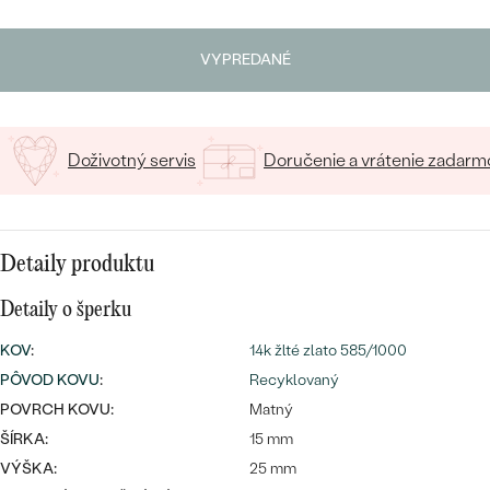
SALT AND PEPPER DIAMANT
LUXUSNÉ
Napíšte iniciály/text
CENOVO DOSTUPNÉ
S DRAHOKAMAMI
DRAHOKAM
VYPREDANÉ
15
/ 15 ZNAKOV
LUXUSNÉ
S LAB GROWN DIAMANTMI
Najpredávanejšie
PODĽA MATERIÁLU
S PERLAMI
svadobné
Doživotný servis
Doručenie a vrátenie zadarm
ZLATO
obrúčky
PODĽA ŠTÝLU
PLATINA
PERSONALIZOVANÉ
Detaily produktu
STRIEBRO
Detaily o šperku
SYMBOLICKÉ
PREZRIEŤ
KOV
:
14k žlté zlato 585/1000
MINIMALISTICKÉ
PÔVOD KOVU
:
Recyklovaný
POVRCH KOVU:
Matný
PODĽA PRÍLEŽITOSTI
ŠÍRKA:
15 mm
VÝŠKA:
25 mm
PODĽA FARBY