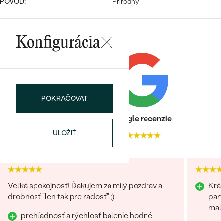
PÔVOD:
Prírodný
Konfigurácia
Bestsellery
POKRAČOVAT
Heuréka recenzie
Google recenzie
OBJAVIŤ
ULOŽIŤ
4.9
4.9
Veľká spokojnosť! Ďakujem za milý pozdrav a
Krá
drobnosť "len tak pre radosť" ;)
par
mal
prehľadnosť a rýchlosť balenie hodné