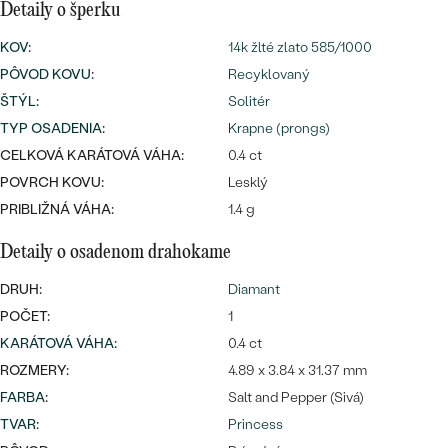
Najpredávanejšie
Detaily o šperku
Najpredávanejšie
PODĽA TVARU DRAHOKAMU
náušnice
KOV
:
14k žlté zlato 585/1000
PÔVOD KOVU
:
Recyklovaný
NA MIERU
prstene
ŠTÝL
:
Solitér
Personalizované
DIAMANTY
TYP OSADENIA
:
Krapne (prongs)
PREZRIEŤ
CELKOVÁ KARÁTOVÁ VÁHA:
0.4 ct
prívesky
POVRCH KOVU:
Lesklý
PREZRIEŤ
PRIBLIŽNÁ VÁHA:
1.4 g
Detaily o osadenom drahokame
OBJAVIŤ
Wave kolekcia
DRUH:
Diamant
POČET:
1
KARÁTOVÁ VÁHA
:
0.4 ct
ROZMERY:
4.89 x 3.84 x 31.37 mm
OBJAVIŤ
FARBA
:
Salt and Pepper (Sivá)
TVAR
:
Princess