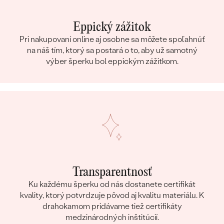
Eppický zážitok
Pri nakupovaní online aj osobne sa môžete spoľahnúť
na náš tím, ktorý sa postará o to, aby už samotný
výber šperku bol eppickým zážitkom.
Transparentnosť
Ku každému šperku od nás dostanete certifikát
kvality, ktorý potvrdzuje pôvod aj kvalitu materiálu. K
drahokamom pridávame tiež certifikáty
medzinárodných inštitúcií.