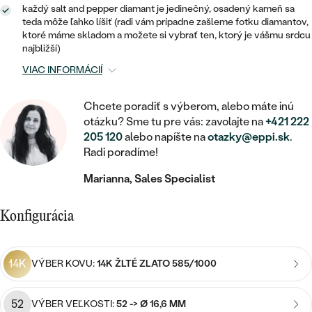
STATEMENT
ZAČAŤ S DIAMANTOM
RUČNE RYTÉ
DETSKÉ
každý salt and pepper diamant je jedinečný, osadený kameň sa
MEDAILÓNY
DETSKÉ ŠPERKY
teda môže ľahko líšiť (radi vám prípadne zašleme fotku diamantov,
PEČATNÉ
ZAČAŤ S LABGROWN DIAMANTOM
ktoré máme skladom a možete si vybrať ten, ktorý je vášmu srdcu
S VÝPLŇOU
PIERCING
najbližší)
RETIAZKY
BROŠNE
PERSONALIZOVANÉ
ZAČAŤ S FAREBNÝM DIAMANTOM
SVADOBNÉ SETY
VIAC INFORMÁCIÍ
V TVARE SRDCA
DOPLNKY
PODĽA DRAHOKAMU
Chcete poradiť s výberom, alebo máte inú
PODĽA DRAHOKAMU
PODĽA DRAHOKAMU
S DIAMANTMI
PODĽA CENY
SO ZVIERATAMI
otázku? Sme tu pre vás: zavolajte na
+421 222
PODĽA MATERIÁLU
205 120
alebo napíšte na
otazky@eppi.sk
.
S DIAMANTMI
DIAMANT
CENOVO DOSTUPNÉ
S DRAHOKAMAMI
Radi poradíme!
ZLATÉ
PODĽA DRAHOKAMU
S DRAHOKAMAMI
LAB GROWN DIAMANT
LUXUSNÉ
Marianna, Sales Specialist
S PERLAMI
S DIAMANTMI
STRIEBORNÉ
S PERLAMI
MOISSANIT
Konfigurácia
S DRAHOKAMAMI
PLATINOVÉ
PODĽA CENY
FAREBNÝ DIAMANT
PODĽA CENY
CENOVO DOSTUPNÉ
S PERLAMI
14K
VÝBER KOVU:
14K ŽLTÉ ZLATO 585/1000
PODĽA DRAHOKAMU
ČIERNY DIAMANT
CENOVO DOSTUPNÉ
LUXUSNÉ
52
S DIAMANTMI
VÝBER VEĽKOSTI:
52 -> Ø 16,6 MM
PODĽA CENY