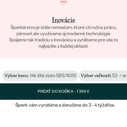
Inovácie
Šperkárstvo je stále remeslom, ktoré ctí ručnú prácu,
zároveň ale využívame aj moderné technológie.
Spájame tak tradíciu s inováciou a vyrábame pre vás to
najlepšie z každej oblasti.
Výber kovu:
14k žlté zlato 585/1000
Výber veľkosti:
52 -> ø
PRIDAŤ DO KOŠÍKA -
1 369 €
Šperk vám vyrobíme a doručíme do 3 - 4 týždňov.