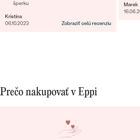
šperku
Marek
16.06.
Kristína
06.10.2023
Zobraziť celú recenziu
Prečo nakupovať v Eppi