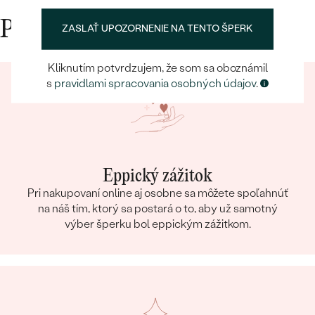
Prečo nakupovať v Eppi
ZASLAŤ UPOZORNENIE NA TENTO ŠPERK
Kliknutím potvrdzujem, že som sa oboznámil
s
pravidlami spracovania osobných údajov
.
Eppický zážitok
Pri nakupovaní online aj osobne sa môžete spoľahnúť
na náš tím, ktorý sa postará o to, aby už samotný
výber šperku bol eppickým zážitkom.