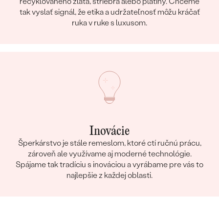
recyklovaného zlata, striebra alebo platiny. Chceme
tak vyslať signál, že etika a udržateľnosť môžu kráčať
ruka v ruke s luxusom.
Inovácie
Šperkárstvo je stále remeslom, ktoré ctí ručnú prácu,
zároveň ale využívame aj moderné technológie.
Spájame tak tradíciu s inováciou a vyrábame pre vás to
najlepšie z každej oblasti.