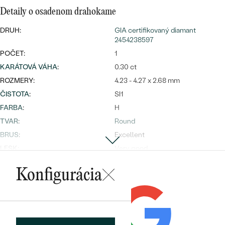
Najpredávanejšie
Detaily o osadenom drahokame
Najpredávanejšie
PODĽA TVARU DRAHOKAMU
náušnice
DRUH:
GIA certifikovaný diamant
NA MIERU
2454238597
prstene
POČET:
1
Personalizované
DIAMANTY
KARÁTOVÁ VÁHA
:
0.30 ct
PREZRIEŤ
prívesky
ROZMERY:
4.23 - 4.27 x 2.68 mm
PREZRIEŤ
ČISTOTA
:
SI1
FARBA
:
H
TVAR
:
Round
OBJAVIŤ
BRUS
:
Excellent
Wave kolekcia
LESK:
Very good
SYMETRIA:
Very good
Konfigurácia
FLUORESCENCIA
:
Faint
OBJAVIŤ
PÔVOD:
Prírodný
ODKAZ NA CERTIFIKÁT:
GIA
CERTIFIKÁT:
GIA 2454238597