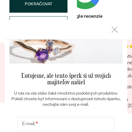
POKRAČOVAT
Postranné drahokamy
Heuréka recenzie
Google recenzie
DRUH:
Diamant
ULOŽIŤ
4.9
4.9
POČET:
54
KARÁTOVÁ VÁHA
:
0.135 ct
ROZMERY:
0.8 mm (0.0025ct)
Bestsellery
TVAR
:
Round
Nakupoval som druhý krát a som spokojný.
Inovat
ČISTOTA
:
SI
Robia to na úrovni. Certifikát, krabička,
osobnéh
FARBA
:
G-H
handrička, poďakovanie... Sú to maličkosti ale
objedna
PÔVOD:
Prírodný
OBJAVIŤ
pôsobí na mna ako zákazníka príjemne.
vyskuša
Ľutujeme, ale tento šperk si už svojích
majiteľov našiel
vel
Ivan
U nás na vás stále čaká množstvo podobných produktov.
17.11.2023
Ivana
Pokiaľ chcete byť informovaní o dostupnosti tohoto šperku,
nechajte nám svoj e-mail.
30.10.2
E-mail
*