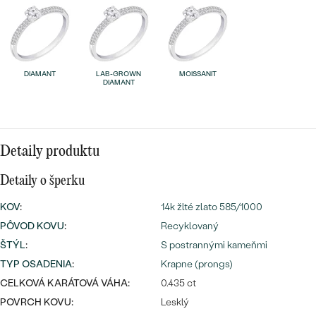
SALT AND PEPPER DIAMANT
LUXUSNÉ
CENOVO DOSTUPNÉ
S DRAHOKAMAMI
DRAHOKAM
LUXUSNÉ
S LAB GROWN DIAMANTMI
Najpredávanejšie
DIAMANT
LAB-GROWN
MOISSANIT
PODĽA MATERIÁLU
DIAMANT
S PERLAMI
svadobné
ZLATO
obrúčky
PODĽA ŠTÝLU
PLATINA
Detaily produktu
PERSONALIZOVANÉ
STRIEBRO
Detaily o šperku
SYMBOLICKÉ
KOV
:
14k žlté zlato 585/1000
PREZRIEŤ
PÔVOD KOVU
:
Recyklovaný
MINIMALISTICKÉ
ŠTÝL
:
S postrannými kameňmi
TYP OSADENIA
:
Krapne (prongs)
PODĽA PRÍLEŽITOSTI
CELKOVÁ KARÁTOVÁ VÁHA:
0.435 ct
POVRCH KOVU:
Lesklý
PODĽA FARBY