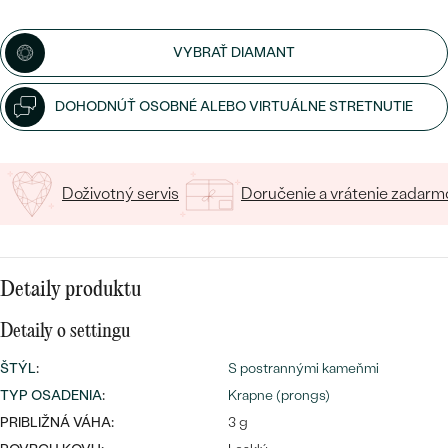
SALT AND PEPPER DIAMANT
LUXUSNÉ
CENOVO DOSTUPNÉ
S DRAHOKAMAMI
DRAHOKAM
VYBRAŤ DIAMANT
LUXUSNÉ
S LAB GROWN DIAMANTMI
Najpredávanejšie
DOHODNÚŤ OSOBNÉ ALEBO VIRTUÁLNE STRETNUTIE
PODĽA MATERIÁLU
S PERLAMI
svadobné
ZLATO
Doživotný servis
Doručenie a vrátenie zadarm
obrúčky
PODĽA ŠTÝLU
PLATINA
PERSONALIZOVANÉ
STRIEBRO
SYMBOLICKÉ
Detaily produktu
PREZRIEŤ
Detaily o settingu
MINIMALISTICKÉ
ŠTÝL
:
S postrannými kameňmi
PODĽA PRÍLEŽITOSTI
TYP OSADENIA
:
Krapne (prongs)
PRIBLIŽNÁ VÁHA:
3 g
PODĽA FARBY