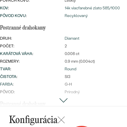
Najpredávanejšie
POVRCH KOVU:
Lesklý
KOV
:
14k viacfarebné zlato 585/1000
Najpredávanejšie
PODĽA TVARU DRAHOKAMU
náušnice
PÔVOD KOVU
:
Recyklovaný
NA MIERU
prstene
Postranné drahokamy
Personalizované
DIAMANTY
DRUH:
Diamant
PREZRIEŤ
prívesky
POČET:
2
PREZRIEŤ
KARÁTOVÁ VÁHA
:
0.008 ct
ROZMERY:
0.9 mm (0.004ct)
TVAR
:
Round
OBJAVIŤ
ČISTOTA
:
SI3
Wave kolekcia
FARBA
:
G-H
PÔVOD:
Prírodný
Postranné drahokamy
OBJAVIŤ
DRUH:
Diamant
Konfigurácia
POČET:
16