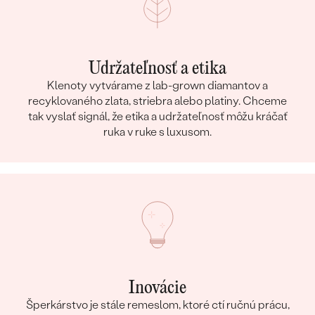
Udržateľnosť a etika
Klenoty vytvárame z lab-grown diamantov a
recyklovaného zlata, striebra alebo platiny. Chceme
tak vyslať signál, že etika a udržateľnosť môžu kráčať
ruka v ruke s luxusom.
Inovácie
Šperkárstvo je stále remeslom, ktoré ctí ručnú prácu,