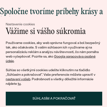
Spoločne tvoríme príbehy krásy a
lásky
Nastavenie cookies
Vážime si vášho súkromia
Pripojte sa k nám!
Používame cookies, aby web správne fungoval a bol bezpečný
tak, ako očakávate. S vaším súhlasom ich využívame aj na
personalizáciu reklám a analýzu návštevnosti, čo nám pomáha
web vylepšovať. Pozrite sa, ako
Google spracováva osobné
údaje
.
Súhlas so všetkými cookies udelíte kliknutím na tlačidlo
„Súhlasím a pokračovať". Vaše preferencie môžete upraviť v
nastavení volieb
. Podrobnosti a všetky dôležité informácie
© 2011 - 2026, Eppi.sk
nájdete
tu
.
SÚHLASÍM A POKRAČOVAŤ