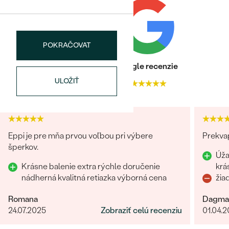
KARÁTOVÁ VÁHA
:
0.08 ct
ROZMERY:
1 mm (0.005ct)
TVAR
:
Round
POKRAČOVAT
ČISTOTA
:
SI3
FARBA
:
G-H
Heuréka recenzie
Google recenzie
PÔVOD:
Prírodný
Bestsellery
ULOŽIŤ
4.9
4.9
OBJAVIŤ
Eppi je pre mňa prvou voľbou pri výbere
Prekvap
šperkov.
Úža
Krásne balenie extra rýchle doručenie
krá
nádherná kvalitná retiazka výborná cena
žia
Romana
Dagma
24.07.2025
Zobraziť celú recenziu
01.04.