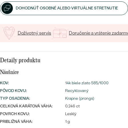
SALT AND PEPPER DIAMANT
LUXUSNÉ
DOHODNÚŤ OSOBNÉ ALEBO VIRTUÁLNE STRETNUTIE
CENOVO DOSTUPNÉ
S DRAHOKAMAMI
DRAHOKAM
LUXUSNÉ
S LAB GROWN DIAMANTMI
Najpredávanejšie
PODĽA MATERIÁLU
Doživotný servis
Doručenie a vrátenie zadarm
S PERLAMI
svadobné
ZLATO
obrúčky
PODĽA ŠTÝLU
PLATINA
Detaily produktu
PERSONALIZOVANÉ
STRIEBRO
Náušnice
SYMBOLICKÉ
KOV
:
14k biele zlato 585/1000
PREZRIEŤ
PÔVOD KOVU
:
Recyklovaný
MINIMALISTICKÉ
TYP OSADENIA
:
Krapne (prongs)
CELKOVÁ KARÁTOVÁ VÁHA:
0.246 ct
PODĽA PRÍLEŽITOSTI
POVRCH KOVU:
Lesklý
PRIBLIŽNÁ VÁHA:
1 g
PODĽA FARBY