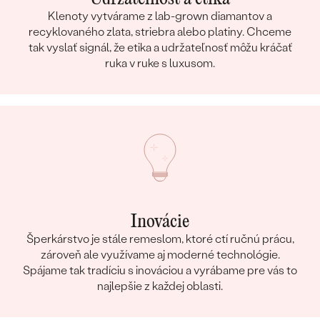
Klenoty vytvárame z lab-grown diamantov a
recyklovaného zlata, striebra alebo platiny. Chceme
tak vyslať signál, že etika a udržateľnosť môžu kráčať
ruka v ruke s luxusom.
Inovácie
Šperkárstvo je stále remeslom, ktoré ctí ručnú prácu,
zároveň ale využívame aj moderné technológie.
Spájame tak tradíciu s inováciou a vyrábame pre vás to
najlepšie z každej oblasti.