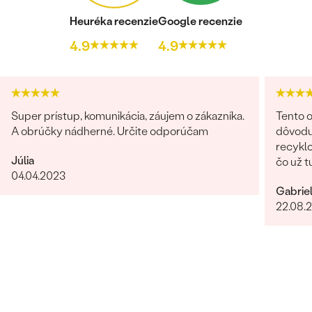
Heuréka recenzie
Google recenzie
4.9
4.9
Super prístup, komunikácia, záujem o zákazníka.
Tento o
A obrúčky nádherné. Určite odporúčam
dôvodu
recyklo
Júlia
čo už t
04.04.2023
možnos
Gabrie
namiesto príro
22.08.
Bratisl
bola vž
našej 
riešeni
na všetky naše 
zo záka
skutočn