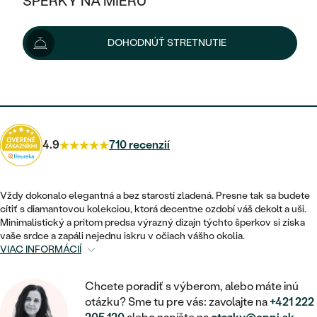
ŠPERKY NA MIERU
1 775 €
1 868 €
-5 %
KOMBINOVANÉ ZLATO
STRIEBORNÉ
POSTRANNÉ DRAHOKAMY
ZLATÉ
VÝPREDAJ
VÝPREDAJ
Šperk vám doručíme do 3 - 4 týždňov.
Možnosti doručenia
DOHODNÚŤ STRETNUTIE
PLATINOVÉ
HALO
PODĽA ŠTÝLU
STRIEBORNÉ
ŠPERKY ČO POMÁHAJÚ
PODĽA MATERIÁLU
JEDNODUCHÉ
1 598 €
s kódom
SUN10
.
TRI DRAHOKAMY
PLATINOVÉ
PODĽA ŠTÝLU
ZLATÉ
PODĽA TYPU
BEZ KAMEŇA
NAPICHOVACIE
VINTAGE
NÁUŠNICE
STRIEBORNÉ
PODĽA ŠTÝLU
4.9
710 recenzií
ETERNITY
KRUHOVÉ
SET ZÁSNUBNÉHO PRSTEŇA A
SOLITÉR
PRSTENE
PLATINOVÉ
OBRÚČOK
VYKROJENÉ
MINIMALISTICKÉ
Vždy dokonalo elegantná a bez starostí zladená. Presne tak sa budete
NARODENIE DIEŤAŤA
PRÍVESKY
cítiť s diamantovou kolekciou, ktorá decentne ozdobí váš dekolt a uši.
NETRADIČNÉ
VINTAGE
PODĽA ŠTÝLU
Minimalistický a pritom predsa výrazný dizajn týchto šperkov si získa
VISIACE
PERSONALIZOVANÉ
vaše srdce a zapáli nejednu iskru v očiach vášho okolia.
NÁRAMKY
ETERNITY
VIAC INFORMÁCIÍ
NETRADIČNÉ
ZOSTAVTE SI PRSTEŇ
SOLITÉR
SO ZNAMENÍM ZVEROKRUHU
SETY
MINIMALISTICKÉ
ZAČAŤ S PRSTEŇOM
Chcete poradiť s výberom, alebo máte inú
TEPANÉ
V TVARE SRDCA
otázku? Sme tu pre vás: zavolajte na
+421 222
MINIMALISTICKÉ
PÁNSKE ŠPERKY