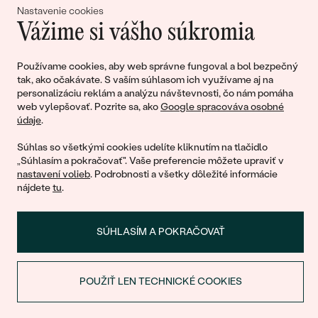
Nastavenie cookies
Vážime si vášho súkromia
Pripojte sa k nám!
Používame cookies, aby web správne fungoval a bol bezpečný
tak, ako očakávate. S vaším súhlasom ich využívame aj na
personalizáciu reklám a analýzu návštevnosti, čo nám pomáha
web vylepšovať. Pozrite sa, ako
Google spracováva osobné
údaje
.
Súhlas so všetkými cookies udelíte kliknutím na tlačidlo
„Súhlasím a pokračovať". Vaše preferencie môžete upraviť v
nastavení volieb
. Podrobnosti a všetky dôležité informácie
© 2011 - 2026, Eppi.sk
nájdete
tu
.
SÚHLASÍM A POKRAČOVAŤ
POUŽIŤ LEN TECHNICKÉ COOKIES
ZĽAVA NA PRVÝ NÁKUP
Nákupný košík