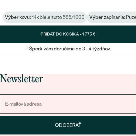
Výber kovu:
14k biele zlato 585/1000
Výber zapínania:
Puze
PRIDAŤ DO KOŠÍKA -
1 775 €
Šperk vám doručíme do 3 - 4 týždňov.
Newsletter
ODOBERAŤ