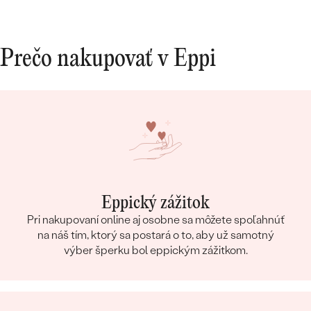
dokonal
10/10.
Prečo nakupovať v Eppi
Eppický zážitok
Pri nakupovaní online aj osobne sa môžete spoľahnúť
na náš tím, ktorý sa postará o to, aby už samotný
výber šperku bol eppickým zážitkom.