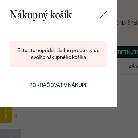
Nákupný košík
LETNÝ BLACK FRIDAY: −25 % NA ŠP
Ešte ste nepridali žiadne produkty do
O NÁS
BLOG
ŠPERKY NA MIERU
DOHODNÚŤ STRETNUTI
svojho nákupného košíka
VÝPREDAJ
SVADOBNÉ OBRÚČKY
ZÁS
DIAMANTOVÉ ŠPERKY
DIAMANTOVÉ NÁUŠNICE
POKRAČOVAŤ V NÁKUPE