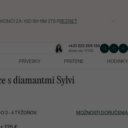
 KONČÍ ZA:
10D 9H 11M 26S
P
REZRIEŤ
+421 222 205 120
dnes do 17:00
PRÍVESKY
PRSTENE
HODINKY
e s diamantmi Sylvi
 3 - 4 TÝŽDŇOV.
MOŽNOSTI DORUČENIA
+ 125 €