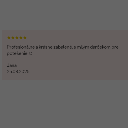
Profesionálne a krásne zabalené, s milým darčekom pre
potešenie ☺️
Jana
25.09.2025