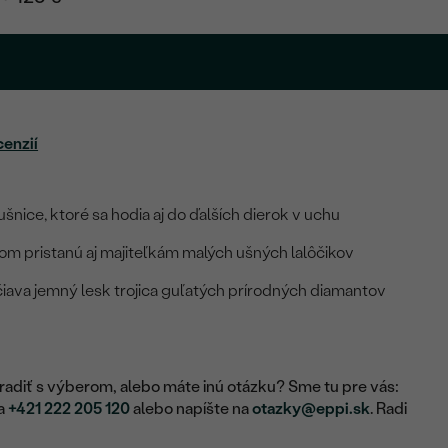
cenzií
šnice, ktoré sa hodia aj do ďalších dierok v uchu
 pristanú aj majiteľkám malých ušných lalôčikov
čiava jemný lesk trojica guľatých prírodných diamantov
adiť s výberom, alebo máte inú otázku? Sme tu pre vás:
na
+421 222 205 120
alebo napíšte na
otazky@eppi.sk
. Radi