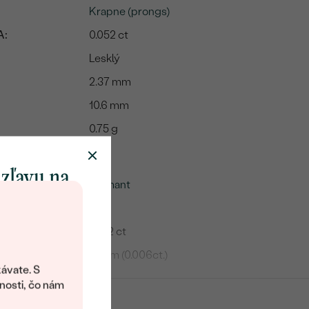
Krapne (prongs)
A:
0.052 ct
Lesklý
2.37 mm
10.6 mm
0.75 g
me
 zľavu na
Diamant
klenot
2
0.012 ct
objavte svet
1.1 mm (0.006ct.)
šperkov Eppi.
ávate. S
SI
ítanie vám
nosti, čo nám
avový kód na
G-H