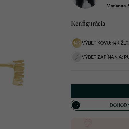
Marianna, 
Konfigurácia
14K
VÝBER KOVU:
14K ŽLT
VÝBER ZAPÍNANIA:
P
DOHODN