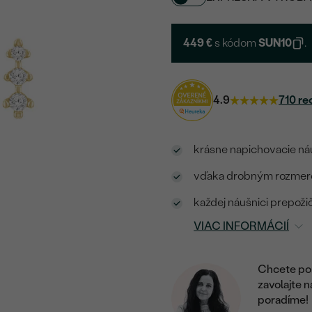
449 €
s kódom
SUN10
.
4.9
710 re
krásne napichovacie náu
vďaka drobným rozmerom
každej náušnici prepoži
VIAC INFORMÁCIÍ
Chcete por
zavolajte 
poradíme!