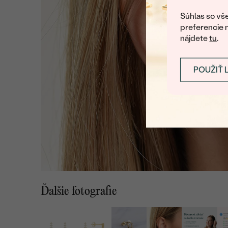
Súhlas so vše
preferencie 
nájdete
tu
.
POUŽIŤ 
Ďalšie fotografie