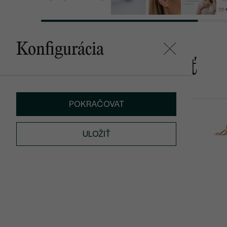
Konfigurácia
Mohlo by sa vám páčiť
POKRAČOVAT
Chrisstel
Navin
od € 499
od € 499
ULOŽIŤ