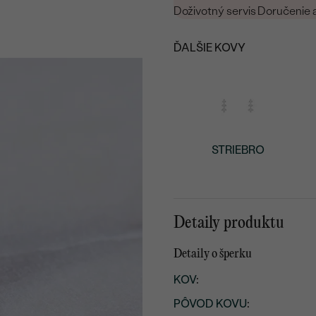
Doživotný servis
Doručenie 
ĎALŠIE KOVY
STRIEBRO
Detaily produktu
Detaily o šperku
KOV
:
PÔVOD KOVU
: