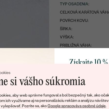
TYP OSADENIA
:
CELKOVÁ KARÁTOVÁ VÁH
POVRCH KOVU:
ŠÍRKA:
VÝŠKA:
PRIBLIŽNÁ VÁHA:
Detaily o osadenom drahoka
Získajte 10 %
DRUH:
svoj prvý 
ookies
POČET:
e si vášho súkromia
KARÁTOVÁ VÁHA
:
Pridajte sa k nám a 
ROZMERY:
poctivo vyrábaných 
okies, aby web správne fungoval a bol bezpečný tak, ako očak
ČISTOTA
:
Ako darček na priv
om ich využívame aj na personalizáciu reklám a analýzu návštev
obratom pošleme zľ
ylepšovať. Pozrite sa, ako
Google spracováva osobné údaje
.
FARBA
: