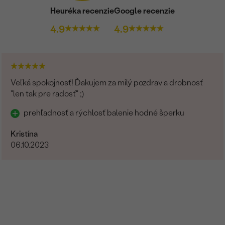
Heuréka recenzie
Google recenzie
4.9
4.9
Veľká spokojnosť! Ďakujem za milý pozdrav a drobnosť
"len tak pre radosť" ;)
prehľadnosť a rýchlosť balenie hodné šperku
Kristína
06.10.2023