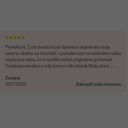
Perfektné. Z obchodu si pár šperkov objednala moja
sestra, všetky sa mi páčili, v ponuke som si následne našla
niečo pre seba, čo mi prišlo velmi originálne (prívesok
Ceskoslovensko) a milý jemný náhrdelník Malý princ
(hviezdičky), komunikácia a doručenie tovaru na 1 s ⭐️.
Zuzana
Obchod a tovar odporúčam, kto hladá šperk, urcite si
12.07.2023
Zobraziť celú recenziu
nájde to svoje.