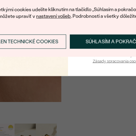
váš prvý ná
TVAR
:
tkými cookies udelíte kliknutím na tlačidlo „Súhlasím a pokračo
môžete upraviť v
nastavení volieb
. Podrobnosti a všetky dôležit
PÔVOD:
Postranné drahokamy
LEN TECHNICKÉ COOKIES
SÚHLASÍM A POKRA
DRUH:
Prihlásiť sa a zís
POČET:
Vaša e-mailová adresa je 
Zásady spracovania os
KARÁTOVÁ VÁHA
:
ROZMERY:
TVAR
:
ČISTOTA
:
FARBA
:
PÔVOD:
Postranné drahokamy