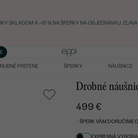
ERKY SKLADOM A −10 % NA ŠPERKY NA OBJEDNÁVKU. ZĽAVA
E
NUBNÉ PRSTENE
ŠPERKY
NÁUŠNICE
Drobné náušnic
499 €
ŠPERK VÁM DORUČÍME DO
EXPRESNÁ VÝROBA