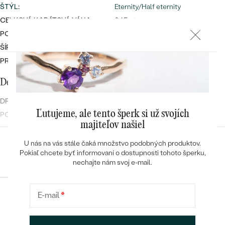
ŠTÝL
:
Eternity/Half eternity
CELKOVÁ KARÁTOVÁ VÁHA:
0.45 ct
POVRCH KOVU:
Lesklý
ŠÍRKA:
2.8 mm
PRIBLIŽNÁ VÁHA:
3.9 g
Detaily o osadenom drahokame
DRUH:
Lab-grown Diamant
Ľutujeme, ale tento šperk si už svojích
POČET:
15
majiteľov našiel
KARÁTOVÁ VÁHA
:
0.45 ct
ROZMERY:
2.00 mm (0.03ct)
U nás na vás stále čaká množstvo podobných produktov.
Konfigurácia
Pokiaľ chcete byť informovaní o dostupnosti tohoto šperku,
ČISTOTA
:
SI1
nechajte nám svoj e-mail.
FARBA
:
G-H
TVAR
:
Round
E-mail
*
PÔVOD:
Vytvorený v laboratóriu
POKRAČOVAT