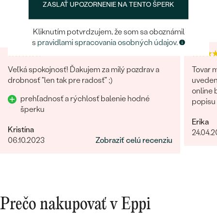
Heuréka recenzie
Google recenzie
ZASLAŤ UPOZORNENIE NA TENTO ŠPERK
ULOŽIŤ
4.9
4.9
Kliknutím potvrdzujem, že som sa oboznámil
s
pravidlami spracovania osobných údajov
.
Veľká spokojnosť! Ďakujem za milý pozdrav a
Tovar m
drobnosť "len tak pre radosť" ;)
uveden
online
prehľadnosť a rýchlosť balenie hodné
popisu
šperku
kontakt
Erika
uistila 
Kristína
24.04.
zmienil
06.10.2023
Zobraziť celú recenziu
nevyhov
prístup
spokojn
Prečo nakupovať v Eppi