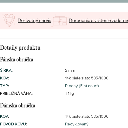
Doživotný servis
Doručenie a vrátenie zadarm
Bestsellery
Detaily produktu
Pánska obrúčka
ŠÍRKA
:
2 mm
OBJAVIŤ
KOV
:
14k biele zlato 585/1000
TYP
:
Plochý (Flat court)
PRIBLIŽNÁ VÁHA:
1.41 g
Dámska obrúčka
KOV
:
14k biele zlato 585/1000
PÔVOD KOVU
:
Recyklovaný