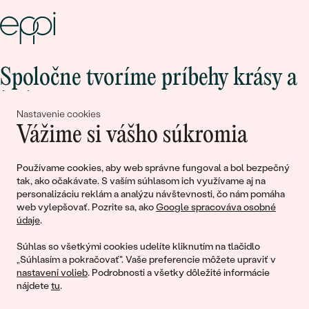
Spoločne tvoríme príbehy krásy a
lásky
Nastavenie cookies
Vážime si vášho súkromia
Pripojte sa k nám!
Používame cookies, aby web správne fungoval a bol bezpečný
tak, ako očakávate. S vaším súhlasom ich využívame aj na
personalizáciu reklám a analýzu návštevnosti, čo nám pomáha
web vylepšovať. Pozrite sa, ako
Google spracováva osobné
údaje
.
Súhlas so všetkými cookies udelíte kliknutím na tlačidlo
„Súhlasím a pokračovať". Vaše preferencie môžete upraviť v
nastavení volieb
. Podrobnosti a všetky dôležité informácie
© 2011 - 2026, Eppi.sk
nájdete
tu
.