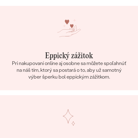
Eppický zážitok
Pri nakupovaní online aj osobne sa môžete spoľahnúť
na náš tím, ktorý sa postará o to, aby už samotný
výber šperku bol eppickým zážitkom.