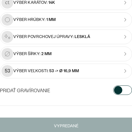
Najpredávanejšie
VÝBER KARÁTOV:
14K
Najpredávanejšie
PODĽA TVARU DRAHOKAMU
náušnice
VÝBER HRÚBKY:
1 MM
NA MIERU
prstene
Personalizované
VÝBER POVRCHOVEJ ÚPRAVY:
LESKLÁ
DIAMANTY
PREZRIEŤ
prívesky
VÝBER ŠÍRKY:
2 MM
PREZRIEŤ
53
VÝBER VEĽKOSTI:
53 -> Ø 16,9 MM
OBJAVIŤ
Wave kolekcia
PRIDAŤ GRAVÍROVANIE
VYBERTE FONT
OBJAVIŤ
Napíšte iniciály/text
VYPREDANÉ
15
/ 15 ZNAKOV