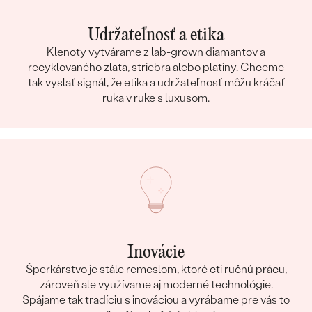
Udržateľnosť a etika
Klenoty vytvárame z lab-grown diamantov a
recyklovaného zlata, striebra alebo platiny. Chceme
tak vyslať signál, že etika a udržateľnosť môžu kráčať
ruka v ruke s luxusom.
Inovácie
Šperkárstvo je stále remeslom, ktoré ctí ručnú prácu,
zároveň ale využívame aj moderné technológie.
Spájame tak tradíciu s inováciou a vyrábame pre vás to