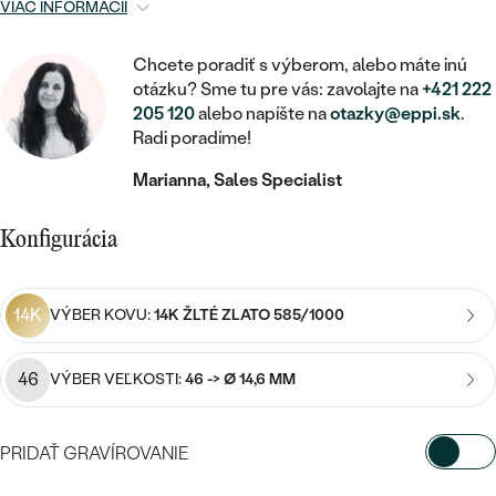
STATEMENT
ZAČAŤ S DIAMANTOM
RUČNE RYTÉ
VIAC INFORMÁCIÍ
DETSKÉ
MEDAILÓNY
DETSKÉ ŠPERKY
PEČATNÉ
ZAČAŤ S LABGROWN DIAMANTOM
S VÝPLŇOU
Chcete poradiť s výberom, alebo máte inú
PIERCING
RETIAZKY
BROŠNE
otázku? Sme tu pre vás: zavolajte na
+421 222
PERSONALIZOVANÉ
ZAČAŤ S FAREBNÝM DIAMANTOM
SVADOBNÉ SETY
205 120
alebo napíšte na
otazky@eppi.sk
.
Radi poradíme!
V TVARE SRDCA
DOPLNKY
PODĽA DRAHOKAMU
PODĽA DRAHOKAMU
Marianna, Sales Specialist
PODĽA DRAHOKAMU
S DIAMANTMI
PODĽA CENY
SO ZVIERATAMI
PODĽA MATERIÁLU
S DIAMANTMI
DIAMANT
CENOVO DOSTUPNÉ
S DRAHOKAMAMI
Konfigurácia
ZLATÉ
PODĽA DRAHOKAMU
S DRAHOKAMAMI
LAB GROWN DIAMANT
LUXUSNÉ
S PERLAMI
S DIAMANTMI
STRIEBORNÉ
14K
VÝBER KOVU:
14K ŽLTÉ ZLATO 585/1000
S PERLAMI
MOISSANIT
S DRAHOKAMAMI
PLATINOVÉ
PODĽA CENY
46
VÝBER VEĽKOSTI:
46 -> Ø 14,6 MM
FAREBNÝ DIAMANT
PODĽA CENY
CENOVO DOSTUPNÉ
S PERLAMI
PODĽA DRAHOKAMU
ČIERNY DIAMANT
CENOVO DOSTUPNÉ
PRIDAŤ GRAVÍROVANIE
LUXUSNÉ
S DIAMANTMI
PODĽA CENY