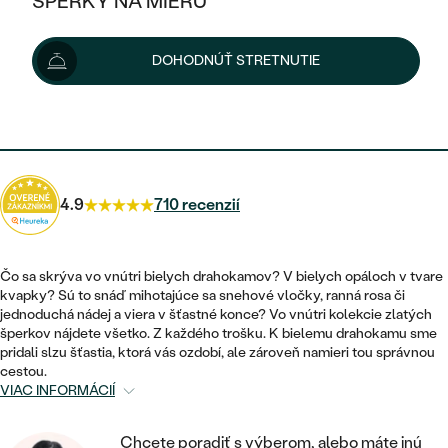
ŠPERKY NA MIERU
1 018 €
1 068 €
-5 %
KOMBINOVANÉ ZLATO
STRIEBORNÉ
POSTRANNÉ DRAHOKAMY
ZLATÉ
VÝPREDAJ
VÝPREDAJ
Možnosti doručenia
DOHODNÚŤ STRETNUTIE
PLATINOVÉ
HALO
PODĽA ŠTÝLU
STRIEBORNÉ
ŠPERKY ČO POMÁHAJÚ
PODĽA MATERIÁLU
JEDNODUCHÉ
916 €
s kódom
SUN10
.
TRI DRAHOKAMY
PLATINOVÉ
PODĽA ŠTÝLU
ZLATÉ
PODĽA TYPU
BEZ KAMEŇA
NAPICHOVACIE
VINTAGE
NÁUŠNICE
STRIEBORNÉ
PODĽA ŠTÝLU
4.9
710 recenzií
ETERNITY
KRUHOVÉ
SET ZÁSNUBNÉHO PRSTEŇA A
SOLITÉR
PRSTENE
PLATINOVÉ
OBRÚČOK
VYKROJENÉ
MINIMALISTICKÉ
Čo sa skrýva vo vnútri bielych drahokamov? V bielych opáloch v tvare
NARODENIE DIEŤAŤA
PRÍVESKY
kvapky? Sú to snáď mihotajúce sa snehové vločky, ranná rosa či
NETRADIČNÉ
VINTAGE
PODĽA ŠTÝLU
jednoduchá nádej a viera v šťastné konce? Vo vnútri kolekcie zlatých
VISIACE
PERSONALIZOVANÉ
šperkov nájdete všetko. Z každého trošku. K bielemu drahokamu sme
NÁRAMKY
ETERNITY
pridali slzu šťastia, ktorá vás ozdobí, ale zároveň namieri tou správnou
NETRADIČNÉ
ZOSTAVTE SI PRSTEŇ
SOLITÉR
cestou.
SO ZNAMENÍM ZVEROKRUHU
SETY
VIAC INFORMÁCIÍ
MINIMALISTICKÉ
ZAČAŤ S PRSTEŇOM
TEPANÉ
V TVARE SRDCA
MINIMALISTICKÉ
PÁNSKE ŠPERKY
Chcete poradiť s výberom, alebo máte inú