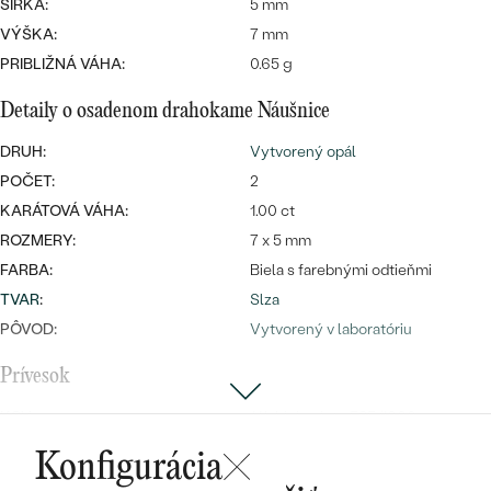
Najpredávanejšie
ŠÍRKA:
5 mm
Najpredávanejšie
PODĽA TVARU DRAHOKAMU
VÝŠKA:
7 mm
náušnice
PRIBLIŽNÁ VÁHA:
0.65 g
NA MIERU
prstene
Detaily o osadenom drahokame Náušnice
Personalizované
DIAMANTY
DRUH:
Vytvorený opál
PREZRIEŤ
prívesky
POČET:
2
PREZRIEŤ
KARÁTOVÁ VÁHA:
1.00 ct
ROZMERY:
7 x 5 mm
FARBA:
Biela s farebnými odtieňmi
OBJAVIŤ
Wave kolekcia
TVAR
:
Slza
PÔVOD:
Vytvorený v laboratóriu
Prívesok
OBJAVIŤ
KOV
:
14k biele zlato 585/1000
DRAHOKAM:
Opál a lab-grown diamant
Konfigurácia
TYP OSADENIA
:
Krapne (prongs)