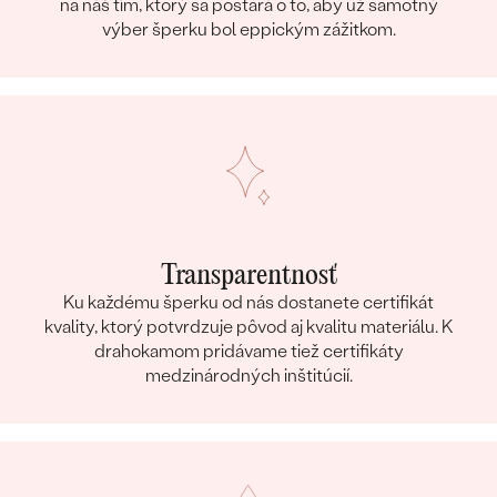
na náš tím, ktorý sa postará o to, aby už samotný
výber šperku bol eppickým zážitkom.
Transparentnosť
Ku každému šperku od nás dostanete certifikát
kvality, ktorý potvrdzuje pôvod aj kvalitu materiálu. K
drahokamom pridávame tiež certifikáty
medzinárodných inštitúcií.