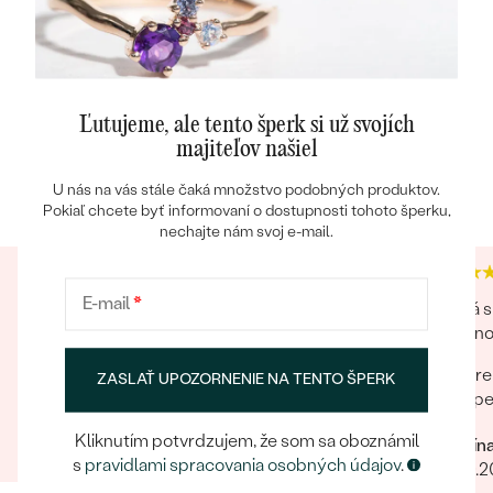
FARBA
:
H-I
PÔVOD:
Vytvorený v laboratóriu
Ľutujeme, ale tento šperk si už svojích
majiteľov našiel
Heuréka recenzie
Google recenzie
U nás na vás stále čaká množstvo podobných produktov.
4.9
4.9
Pokiaľ chcete byť informovaní o dostupnosti tohoto šperku,
nechajte nám svoj e-mail.
E-mail
*
Perfektné. Z obchodu si pár šperkov objednala
Veľká s
moja sestra, všetky sa mi páčili, v ponuke som si
drobnos
následne našla niečo pre seba, čo mi prišlo
pre
ZASLAŤ UPOZORNENIE NA TENTO ŠPERK
velmi originálne (prívesok Ceskoslovensko) a
šp
milý jemný náhrdelník Malý princ (hviezdičky),
Zuzana
komunikácia a doručenie tovaru na 1 s ⭐️.
Kliknutím potvrdzujem, že som sa oboznámil
Kristín
12.07.2023
Zobraziť celú recenziu
Obchod a tovar odporúčam, kto hladá šperk,
s
pravidlami spracovania osobných údajov
.
06.10.
urcite si nájde to svoje.