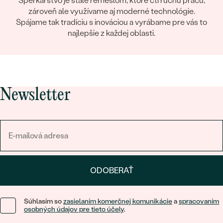
Šperkárstvo je stále remeslom, ktoré ctí ručnú prácu,
zároveň ale využívame aj moderné technológie.
Spájame tak tradíciu s inováciou a vyrábame pre vás to
najlepšie z každej oblasti.
Newsletter
ODOBERAŤ
Súhlasím so
zasielaním komerčnej komunikácie
a
spracovaním
osobných údajov pre tieto účely
.