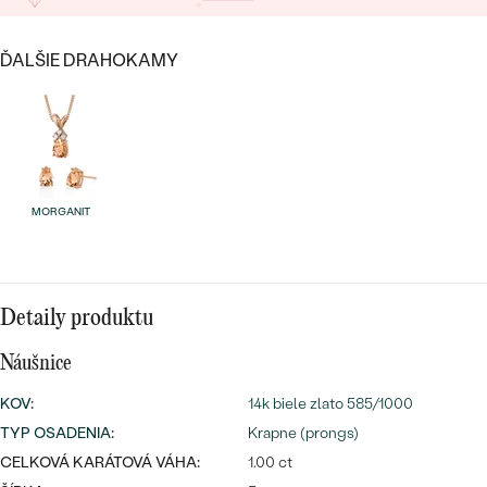
SALT AND PEPPER DIAMANT
LUXUSNÉ
CENOVO DOSTUPNÉ
S DRAHOKAMAMI
DRAHOKAM
ĎALŠIE DRAHOKAMY
LUXUSNÉ
S LAB GROWN DIAMANTMI
Najpredávanejšie
PODĽA MATERIÁLU
S PERLAMI
svadobné
ZLATO
obrúčky
MORGANIT
PODĽA ŠTÝLU
PLATINA
PERSONALIZOVANÉ
STRIEBRO
SYMBOLICKÉ
Detaily produktu
PREZRIEŤ
Náušnice
MINIMALISTICKÉ
KOV
:
14k biele zlato 585/1000
PODĽA PRÍLEŽITOSTI
TYP OSADENIA
:
Krapne (prongs)
CELKOVÁ KARÁTOVÁ VÁHA:
1.00 ct
PODĽA FARBY