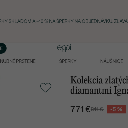
ERKY SKLADOM A −10 % NA ŠPERKY NA OBJEDNÁVKU. ZĽAVA
E
NUBNÉ PRSTENE
ŠPERKY
NÁUŠNICE
Kolekcia zlatýc
diamantmi Ign
771 €
811 €
-5 %