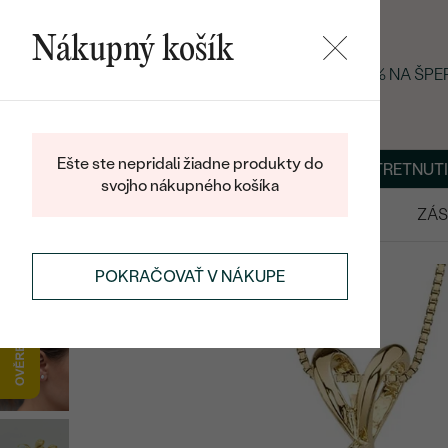
Nákupný košík
LETNÝ BLACK FRIDAY: −25 % NA ŠP
Ešte ste nepridali žiadne produkty do
O NÁS
BLOG
ŠPERKY NA MIERU
DOHODNÚŤ STRETNUTI
svojho nákupného košíka
VÝPREDAJ
SVADOBNÉ OBRÚČKY
ZÁS
SETY
ZLATÉ SETY
POKRAČOVAŤ V NÁKUPE