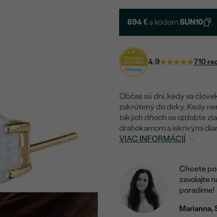
694 €
s kódom
SUN10
.
4.9
710 re
Občas sú dni, kedy sa človek
zakrútený do deky. Kedy nemá
takých dňoch sa ozdobte zla
drahokamom a iskrivými diam
VIAC INFORMÁCIÍ
Chcete por
zavolajte 
poradíme!
Marianna, 