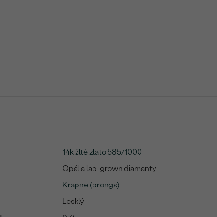
14k žlté zlato 585/1000
Opál a lab-grown diamanty
Krapne (prongs)
Lesklý