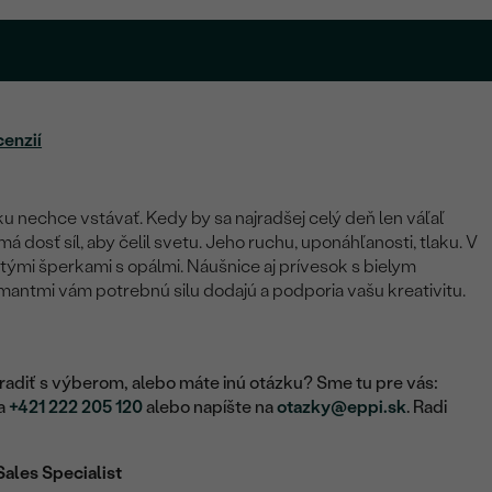
cenzií
u nechce vstávať. Kedy by sa najradšej celý deň len váľaľ
 dosť síl, aby čelil svetu. Jeho ruchu, uponáhľanosti, tlaku. V
tými šperkami s opálmi. Náušnice aj prívesok s bielym
antmi vám potrebnú silu dodajú a podporia vašu kreativitu.
adiť s výberom, alebo máte inú otázku? Sme tu pre vás:
na
+421 222 205 120
alebo napíšte na
otazky@eppi.sk
. Radi
Sales Specialist