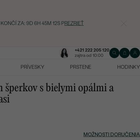
 KONČÍ ZA:
9D 6H 45M 11S
P
REZRIEŤ
+421 222 205 120
zajtra od 10:00
PRÍVESKY
PRSTENE
HODINKY
h šperkov s bielymi opálmi a
asi
MOŽNOSTI DORUČENIA