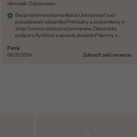
obruciek. Odporucam.
Bezproblemova komunikácia Ústretovosť voci
poziadavkam zakaznika Prehladny a zrozumiteny e-
shop Cenovo dostupne/primerane Zakaznicka
podpora Rychlost a sposob dodania Prijemny a
ludsky pristup zamestnancov
Patrik
08.03.2024
Zobraziť celú recenziu