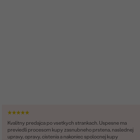
2
1.00 ct
7 x 5 mm
Biela s farebnými odtieňmi
Ovál
Vytvorený v laboratóriu
Kvalitny predajca po vsetkych strankach. Uspesne ma
previedli procesom kupy zasnubneho prstena, naslednej
upravy, opravy, cistenia a nakoniec spolocnej kupy