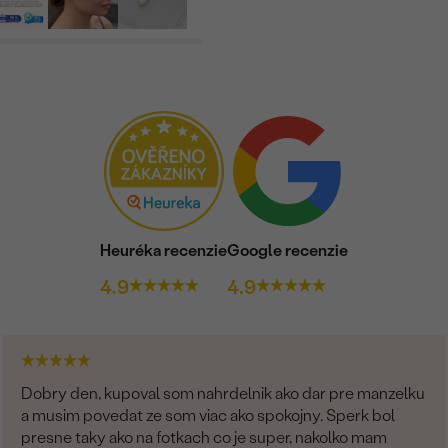
POČET:
KARÁTOVÁ VÁHA:
ROZMERY:
FARBA:
TVAR
:
PÔVOD:
Heuréka recenzie
Google recenzie
4.9
4.9
Dobry den, kupoval som nahrdelnik ako dar pre manzelku
a musim povedat ze som viac ako spokojny. Sperk bol
presne taky ako na fotkach co je super, nakolko mam