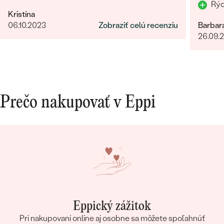
Kristína
06.10.2023
Zobraziť celú recenziu
Barbar
26.09.
Prečo nakupovať v Eppi
Eppický zážitok
Pri nakupovaní online aj osobne sa môžete spoľahnúť