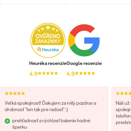
Heuréka recenzie
Google recenzie
4.9
4.9
Veľká spokojnosť! Ďakujem za milý pozdrav a
Náš už 
drobnosť "len tak pre radosť" ;)
spokojn
telefon
prehľadnosť a rýchlosť balenie hodné
predst
šperku
odosla