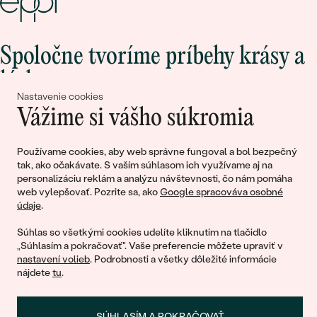
Spoločne tvoríme príbehy krásy a
lásky
Nastavenie cookies
Vážime si vášho súkromia
Pripojte sa k nám!
Používame cookies, aby web správne fungoval a bol bezpečný
tak, ako očakávate. S vaším súhlasom ich využívame aj na
personalizáciu reklám a analýzu návštevnosti, čo nám pomáha
web vylepšovať. Pozrite sa, ako
Google spracováva osobné
údaje
.
Súhlas so všetkými cookies udelíte kliknutím na tlačidlo
„Súhlasím a pokračovať". Vaše preferencie môžete upraviť v
nastavení volieb
. Podrobnosti a všetky dôležité informácie
© 2011 - 2026, Eppi.sk
nájdete
tu
.
SÚHLASÍM A POKRAČOVAŤ