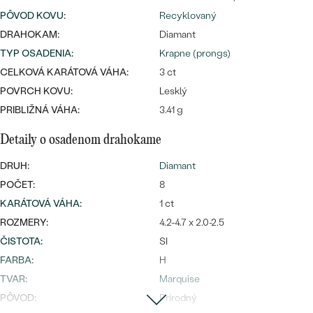
Najpredávanejšie
PÔVOD KOVU
:
Recyklovaný
Najpredávanejšie
PODĽA TVARU DRAHOKAMU
náušnice
DRAHOKAM:
Diamant
TYP OSADENIA
:
Krapne (prongs)
NA MIERU
prstene
CELKOVÁ KARÁTOVÁ VÁHA:
3 ct
Personalizované
DIAMANTY
POVRCH KOVU:
Lesklý
PREZRIEŤ
PRIBLIŽNÁ VÁHA:
3.41 g
prívesky
PREZRIEŤ
Detaily o osadenom drahokame
DRUH:
Diamant
OBJAVIŤ
POČET:
8
Wave kolekcia
KARÁTOVÁ VÁHA
:
1 ct
ROZMERY:
4.2-4.7 x 2.0-2.5
ČISTOTA
:
SI
FARBA
:
H
OBJAVIŤ
TVAR
:
Marquise
PÔVOD:
Prírodný