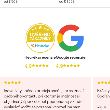
od € 509
od € 1 559
Heuréka recenzie
Google recenzie
4.9
4.9
Inovatívny spôsob predaja,oceňujem možnosť
Krásny 
osobného kontaktu pri ktorom je možnosť si
Spoľah
objednaný šperk obzrieť poprípade aj v kľude
Jana
vyskušať keďže sa personál venoval iba nám.