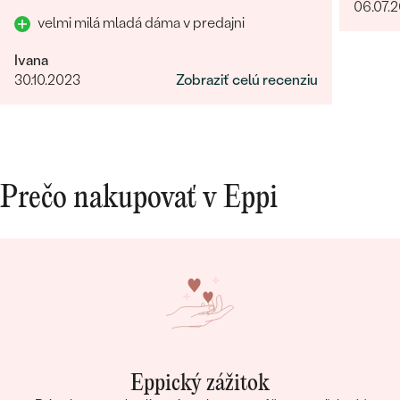
06.07.
velmi milá mladá dáma v predajni
Ivana
30.10.2023
Zobraziť celú recenziu
Prečo nakupovať v Eppi
Eppický zážitok