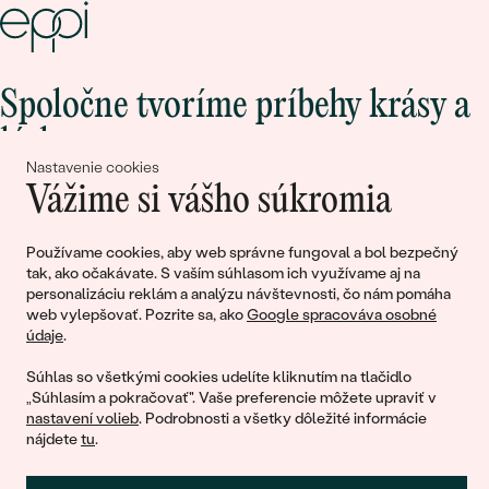
Spoločne tvoríme príbehy krásy a
lásky
Nastavenie cookies
Vážime si vášho súkromia
Pripojte sa k nám!
Používame cookies, aby web správne fungoval a bol bezpečný
tak, ako očakávate. S vaším súhlasom ich využívame aj na
personalizáciu reklám a analýzu návštevnosti, čo nám pomáha
web vylepšovať. Pozrite sa, ako
Google spracováva osobné
údaje
.
Súhlas so všetkými cookies udelíte kliknutím na tlačidlo
„Súhlasím a pokračovať". Vaše preferencie môžete upraviť v
nastavení volieb
. Podrobnosti a všetky dôležité informácie
© 2011 - 2026, Eppi.sk
nájdete
tu
.