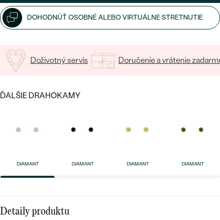
SALT AND PEPPER DIAMANT
LUXUSNÉ
CENOVO DOSTUPNÉ
S DRAHOKAMAMI
DOHODNÚŤ OSOBNÉ ALEBO VIRTUÁLNE STRETNUTIE
DRAHOKAM
LUXUSNÉ
S LAB GROWN DIAMANTMI
Najpredávanejšie
PODĽA MATERIÁLU
Doživotný servis
Doručenie a vrátenie zadarm
S PERLAMI
svadobné
ZLATO
ĎALŠIE DRAHOKAMY
obrúčky
PODĽA ŠTÝLU
PLATINA
PERSONALIZOVANÉ
STRIEBRO
SYMBOLICKÉ
PREZRIEŤ
MINIMALISTICKÉ
DIAMANT
DIAMANT
DIAMANT
DIAMANT
PODĽA PRÍLEŽITOSTI
Detaily produktu
PODĽA FARBY