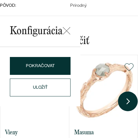
PÔVOD:
Prírodný
Konfigurácia
Mohlo by sa vám páčiť
Bestsellery
POKRAČOVAT
OBJAVIŤ
ULOŽIŤ
Vieny
Masuma