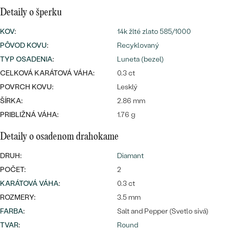
Najpredávanejšie
Detaily o šperku
Najpredávanejšie
PODĽA TVARU DRAHOKAMU
náušnice
KOV
:
14k žlté zlato 585/1000
NA MIERU
prstene
PÔVOD KOVU
:
Recyklovaný
Personalizované
TYP OSADENIA
:
Luneta (bezel)
DIAMANTY
CELKOVÁ KARÁTOVÁ VÁHA:
0.3 ct
PREZRIEŤ
prívesky
POVRCH KOVU:
Lesklý
PREZRIEŤ
ŠÍRKA:
2.86 mm
PRIBLIŽNÁ VÁHA:
1.76 g
OBJAVIŤ
Detaily o osadenom drahokame
Wave kolekcia
DRUH:
Diamant
POČET:
2
KARÁTOVÁ VÁHA
:
0.3 ct
OBJAVIŤ
ROZMERY:
3.5 mm
FARBA
:
Salt and Pepper (Svetlo sivá)
TVAR
:
Round