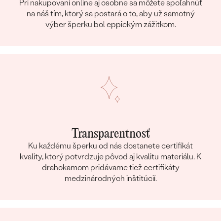
Pri nakupovaní online aj osobne sa môžete spoľahnúť
na náš tím, ktorý sa postará o to, aby už samotný
výber šperku bol eppickým zážitkom.
Transparentnosť
Ku každému šperku od nás dostanete certifikát
kvality, ktorý potvrdzuje pôvod aj kvalitu materiálu. K
drahokamom pridávame tiež certifikáty
medzinárodných inštitúcií.