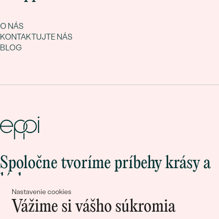
O NÁS
KONTAKTUJTE NÁS
BLOG
Spoločne tvoríme príbehy krásy a
lásky
Nastavenie cookies
Vážime si vášho súkromia
Pripojte sa k nám!