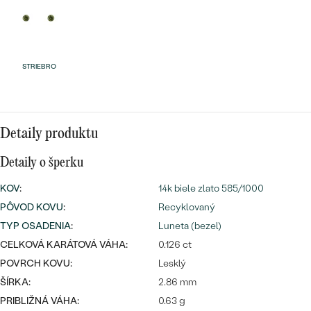
Najpredávanejšie
Najpredávanejšie
PODĽA TVARU DRAHOKAMU
náušnice
NA MIERU
prstene
STRIEBRO
Personalizované
DIAMANTY
PREZRIEŤ
prívesky
PREZRIEŤ
Detaily produktu
Detaily o šperku
OBJAVIŤ
KOV
:
14k biele zlato 585/1000
Wave kolekcia
PÔVOD KOVU
:
Recyklovaný
TYP OSADENIA
:
Luneta (bezel)
CELKOVÁ KARÁTOVÁ VÁHA:
0.126 ct
OBJAVIŤ
POVRCH KOVU:
Lesklý
ŠÍRKA:
2.86 mm
PRIBLIŽNÁ VÁHA:
0.63 g