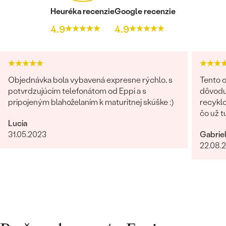
Heuréka recenzie
Google recenzie
4.9
4.9
Objednávka bola vybavená expresne rýchlo, s
Tento o
potvrdzujúcim telefonátom od Eppi a s
dôvodu
pripojeným blahoželaním k maturitnej skúške :)
recyklo
čo už t
Lucia
možnos
31.05.2023
Gabrie
namiesto príro
22.08.
Bratisl
bola vž
našej 
riešeni
na všetky naše 
zo záka
skutočn
dokonal