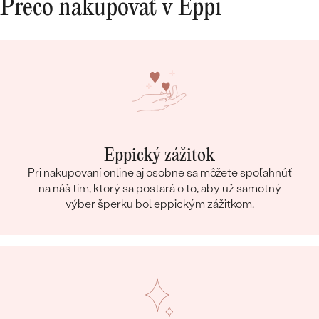
Prečo nakupovať v Eppi
10/10.
Eppický zážitok
Pri nakupovaní online aj osobne sa môžete spoľahnúť
na náš tím, ktorý sa postará o to, aby už samotný
výber šperku bol eppickým zážitkom.