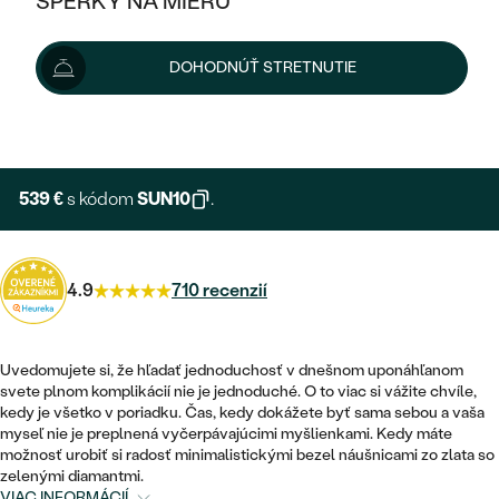
ŠPERKY NA MIERU
599 €
KOMBINOVANÉ ZLATO
STRIEBORNÉ
POSTRANNÉ DRAHOKAMY
ZLATÉ
VÝPREDAJ
VÝPREDAJ
Šperk vám doručíme do 3 - 4 týždňov.
Možnosti doručenia
DOHODNÚŤ STRETNUTIE
PLATINOVÉ
HALO
PODĽA ŠTÝLU
STRIEBORNÉ
ŠPERKY ČO POMÁHAJÚ
PODĽA MATERIÁLU
+ 150 €
EXPRESNÁ VÝROBA
JEDNODUCHÉ
TRI DRAHOKAMY
PLATINOVÉ
PODĽA ŠTÝLU
ZLATÉ
PODĽA TYPU
BEZ KAMEŇA
NAPICHOVACIE
VINTAGE
539 €
s kódom
SUN10
.
NÁUŠNICE
STRIEBORNÉ
PODĽA ŠTÝLU
ETERNITY
KRUHOVÉ
SET ZÁSNUBNÉHO PRSTEŇA A
SOLITÉR
PRSTENE
PLATINOVÉ
OBRÚČOK
4.9
710 recenzií
VYKROJENÉ
MINIMALISTICKÉ
NARODENIE DIEŤAŤA
PRÍVESKY
NETRADIČNÉ
VINTAGE
PODĽA ŠTÝLU
VISIACE
Uvedomujete si, že hľadať jednoduchosť v dnešnom uponáhľanom
PERSONALIZOVANÉ
NÁRAMKY
ETERNITY
svete plnom komplikácií nie je jednoduché. O to viac si vážite chvíle,
NETRADIČNÉ
ZOSTAVTE SI PRSTEŇ
SOLITÉR
kedy je všetko v poriadku. Čas, kedy dokážete byť sama sebou a vaša
SO ZNAMENÍM ZVEROKRUHU
SETY
myseľ nie je preplnená vyčerpávajúcimi myšlienkami. Kedy máte
MINIMALISTICKÉ
ZAČAŤ S PRSTEŇOM
TEPANÉ
možnosť urobiť si radosť minimalistickými bezel náušnicami zo zlata so
V TVARE SRDCA
zelenými diamantmi.
MINIMALISTICKÉ
PÁNSKE ŠPERKY
VIAC INFORMÁCIÍ