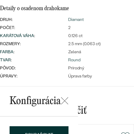
Detaily o osadenom drahokame
DRUH:
Diamant
POČET:
2
KARÁTOVÁ VÁHA
:
0.126 ct
ROZMERY:
2.5 mm (0.063 ct)
Bestsellery
FARBA
:
Zelená
TVAR
:
Round
PÔVOD:
Prírodný
OBJAVIŤ
ÚPRAVY:
Úprava farby
Konfigurácia
Mohlo by sa vám páčiť