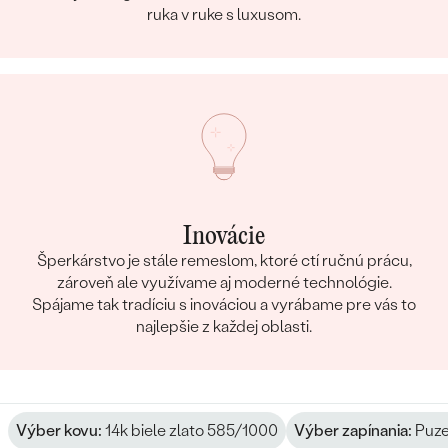
ruka v ruke s luxusom.
Inovácie
Šperkárstvo je stále remeslom, ktoré ctí ručnú prácu,
zároveň ale využívame aj moderné technológie.
Spájame tak tradíciu s inováciou a vyrábame pre vás to
najlepšie z každej oblasti.
Výber kovu:
14k biele zlato 585/1000
Výber zapínania:
Puze