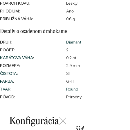
POVRCH KOVU:
Lesklý
RHODIUM:
Áno
PRIBLIŽNÁ VÁHA:
0.6 g
Detaily o osadenom drahokame
DRUH:
Diamant
Bestsellery
POČET:
2
KARÁTOVÁ VÁHA
:
0.2 ct
ROZMERY:
2.9 mm
ČISTOTA
:
SI
OBJAVIŤ
FARBA
:
G-H
TVAR
:
Round
PÔVOD:
Prírodný
Konfigurácia