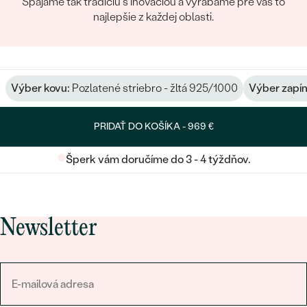
Spájame tak tradíciu s inováciou a vyrábame pre vás to
najlepšie z každej oblasti.
Výber kovu:
Pozlatené striebro - žltá 925/1000
Výber zapín
PRIDAŤ DO KOŠÍKA -
969 €
Šperk vám doručíme do 3 - 4 týždňov.
Newsletter