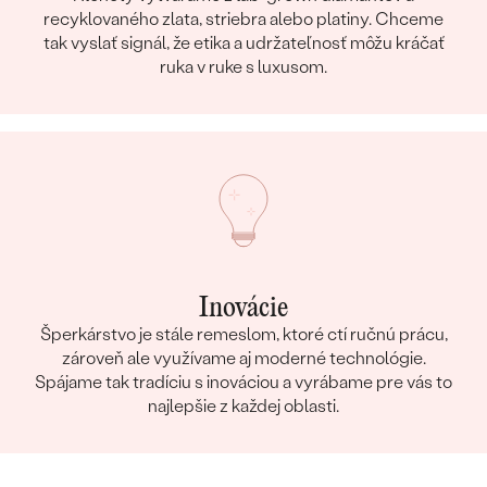
recyklovaného zlata, striebra alebo platiny. Chceme
tak vyslať signál, že etika a udržateľnosť môžu kráčať
ruka v ruke s luxusom.
Inovácie
Šperkárstvo je stále remeslom, ktoré ctí ručnú prácu,
zároveň ale využívame aj moderné technológie.
Spájame tak tradíciu s inováciou a vyrábame pre vás to
najlepšie z každej oblasti.