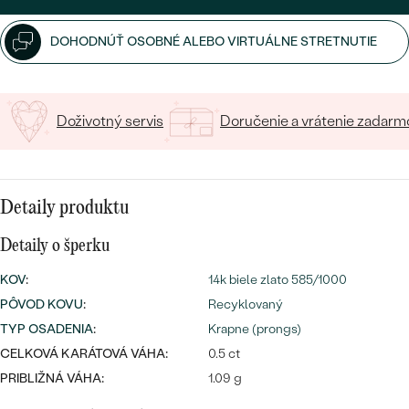
SALT AND PEPPER DIAMANT
LUXUSNÉ
CENOVO DOSTUPNÉ
S DRAHOKAMAMI
DRAHOKAM
DOHODNÚŤ OSOBNÉ ALEBO VIRTUÁLNE STRETNUTIE
LUXUSNÉ
S LAB GROWN DIAMANTMI
Najpredávanejšie
PODĽA MATERIÁLU
S PERLAMI
Doživotný servis
Doručenie a vrátenie zadarm
svadobné
ZLATO
obrúčky
PODĽA ŠTÝLU
PLATINA
Detaily produktu
PERSONALIZOVANÉ
STRIEBRO
Detaily o šperku
SYMBOLICKÉ
PREZRIEŤ
KOV
:
14k biele zlato 585/1000
PÔVOD KOVU
:
Recyklovaný
MINIMALISTICKÉ
TYP OSADENIA
:
Krapne (prongs)
PODĽA PRÍLEŽITOSTI
CELKOVÁ KARÁTOVÁ VÁHA:
0.5 ct
PRIBLIŽNÁ VÁHA:
1.09 g
PODĽA FARBY