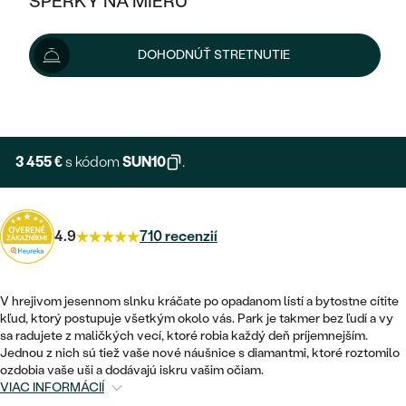
ŠPERKY NA MIERU
3 839 €
KOMBINOVANÉ ZLATO
STRIEBORNÉ
POSTRANNÉ DRAHOKAMY
ZLATÉ
VÝPREDAJ
VÝPREDAJ
Šperk vám doručíme do 3 - 4 týždňov.
Možnosti doručenia
DOHODNÚŤ STRETNUTIE
PLATINOVÉ
HALO
PODĽA ŠTÝLU
STRIEBORNÉ
ŠPERKY ČO POMÁHAJÚ
PODĽA MATERIÁLU
+ 576 €
EXPRESNÁ VÝROBA
JEDNODUCHÉ
TRI DRAHOKAMY
PLATINOVÉ
PODĽA ŠTÝLU
ZLATÉ
PODĽA TYPU
BEZ KAMEŇA
NAPICHOVACIE
VINTAGE
3 455 €
s kódom
SUN10
.
NÁUŠNICE
STRIEBORNÉ
PODĽA ŠTÝLU
ETERNITY
KRUHOVÉ
SET ZÁSNUBNÉHO PRSTEŇA A
SOLITÉR
PRSTENE
PLATINOVÉ
OBRÚČOK
4.9
710 recenzií
VYKROJENÉ
MINIMALISTICKÉ
NARODENIE DIEŤAŤA
PRÍVESKY
NETRADIČNÉ
VINTAGE
PODĽA ŠTÝLU
VISIACE
V hrejivom jesennom slnku kráčate po opadanom lístí a bytostne cítite
PERSONALIZOVANÉ
NÁRAMKY
ETERNITY
kľud, ktorý postupuje všetkým okolo vás. Park je takmer bez ľudí a vy
NETRADIČNÉ
ZOSTAVTE SI PRSTEŇ
SOLITÉR
sa radujete z maličkých vecí, ktoré robia každý deň príjemnejším.
SO ZNAMENÍM ZVEROKRUHU
SETY
Jednou z nich sú tiež vaše nové náušnice s diamantmi, ktoré roztomilo
MINIMALISTICKÉ
ZAČAŤ S PRSTEŇOM
TEPANÉ
ozdobia vaše uši a dodávajú iskru vašim očiam.
V TVARE SRDCA
VIAC INFORMÁCIÍ
MINIMALISTICKÉ
PÁNSKE ŠPERKY