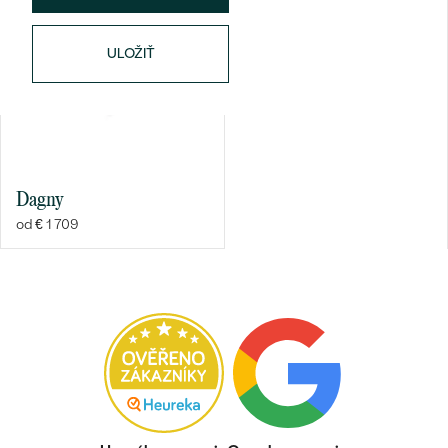
ULOŽIŤ
Bestsellery
Dagny
od € 1 709
OBJAVIŤ