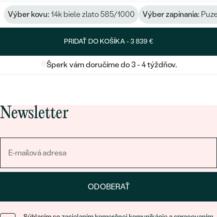
Výber kovu:
14k biele zlato 585/1000
Výber zapínania:
Puze
PRIDAŤ DO KOŠÍKA -
3 839 €
Šperk vám doručíme do 3 - 4 týždňov.
Newsletter
ODOBERAŤ
Súhlasím so
zasielaním komerčnej komunikácie
a
spracovaním