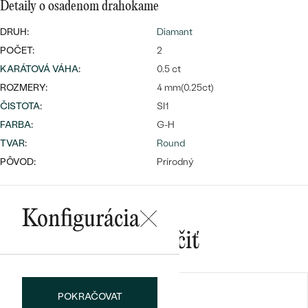
Najpredávanejšie
Detaily o osadenom drahokame
Najpredávanejšie
PODĽA TVARU DRAHOKAMU
náušnice
DRUH:
Diamant
POČET:
2
NA MIERU
prstene
KARÁTOVÁ VÁHA
:
0.5 ct
Personalizované
DIAMANTY
ROZMERY:
4 mm(0.25ct)
PREZRIEŤ
ČISTOTA
:
SI1
prívesky
FARBA
:
G-H
PREZRIEŤ
TVAR
:
Round
PÔVOD:
Prírodný
OBJAVIŤ
Wave kolekcia
Konfigurácia
Mohlo by sa vám páčiť
OBJAVIŤ
POKRAČOVAT