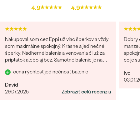
4.9
4.9
Nakupoval som cez Eppi už viac šperkov a vždy
Dobry d
som maximálne spokojný. Krásne a jedinečné
manzel
šperky. Nádherné balenia a venovania či už za
spokojn
príplatok alebo aj bez. Samotné balenie je na
co je s
prvú luxusné! Každý jeden detajl dotiahnutý do
obchod
cena rýchlosť jedinečnosť balenie
Ivo
dokonalosti. Určite odporúčam
giganti
03.01.
fotka p
David
krku). 
29.07.2025
Zobraziť celú recenziu
rucne 
certifi
forme,
Nabudu