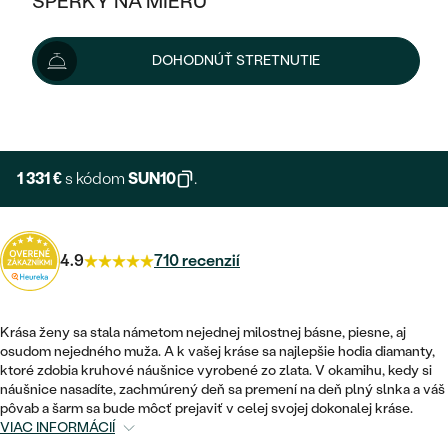
ŠPERKY NA MIERU
1 479 €
KOMBINOVANÉ ZLATO
STRIEBORNÉ
POSTRANNÉ DRAHOKAMY
ZLATÉ
VÝPREDAJ
VÝPREDAJ
Šperk vám doručíme do 3 - 4 týždňov.
Možnosti doručenia
DOHODNÚŤ STRETNUTIE
PLATINOVÉ
HALO
PODĽA ŠTÝLU
STRIEBORNÉ
ŠPERKY ČO POMÁHAJÚ
PODĽA MATERIÁLU
+ 222 €
EXPRESNÁ VÝROBA
JEDNODUCHÉ
TRI DRAHOKAMY
PLATINOVÉ
PODĽA ŠTÝLU
ZLATÉ
PODĽA TYPU
BEZ KAMEŇA
NAPICHOVACIE
VINTAGE
1 331 €
s kódom
SUN10
.
NÁUŠNICE
STRIEBORNÉ
PODĽA ŠTÝLU
ETERNITY
KRUHOVÉ
SET ZÁSNUBNÉHO PRSTEŇA A
SOLITÉR
PRSTENE
PLATINOVÉ
OBRÚČOK
4.9
710 recenzií
VYKROJENÉ
MINIMALISTICKÉ
NARODENIE DIEŤAŤA
PRÍVESKY
NETRADIČNÉ
VINTAGE
PODĽA ŠTÝLU
VISIACE
Krása ženy sa stala námetom nejednej milostnej básne, piesne, aj
PERSONALIZOVANÉ
NÁRAMKY
ETERNITY
osudom nejedného muža. A k vašej kráse sa najlepšie hodia diamanty,
NETRADIČNÉ
ZOSTAVTE SI PRSTEŇ
SOLITÉR
ktoré zdobia kruhové náušnice vyrobené zo zlata. V okamihu, kedy si
SO ZNAMENÍM ZVEROKRUHU
SETY
náušnice nasadíte, zachmúrený deň sa premení na deň plný slnka a váš
MINIMALISTICKÉ
ZAČAŤ S PRSTEŇOM
TEPANÉ
pôvab a šarm sa bude môcť prejaviť v celej svojej dokonalej kráse.
V TVARE SRDCA
VIAC INFORMÁCIÍ
MINIMALISTICKÉ
PÁNSKE ŠPERKY