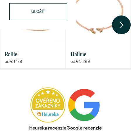
ČISTOTA
:
SI1
ULOŽIŤ
FARBA
:
G-H
PÔVOD:
Prírodný
Bestsellery
Rollie
Halime
od € 1 179
od € 2 299
OBJAVIŤ
Heuréka recenzie
Google recenzie