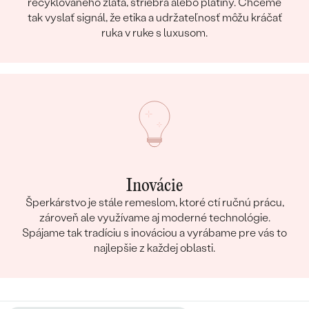
recyklovaného zlata, striebra alebo platiny. Chceme
tak vyslať signál, že etika a udržateľnosť môžu kráčať
ruka v ruke s luxusom.
Inovácie
Šperkárstvo je stále remeslom, ktoré ctí ručnú prácu,
zároveň ale využívame aj moderné technológie.
Spájame tak tradíciu s inováciou a vyrábame pre vás to
najlepšie z každej oblasti.