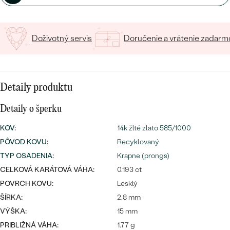
SALT AND PEPPER DIAMANT
LUXUSNÉ
CENOVO DOSTUPNÉ
S DRAHOKAMAMI
DRAHOKAM
Doživotný servis
Doručenie a vrátenie zadarm
LUXUSNÉ
S LAB GROWN DIAMANTMI
Najpredávanejšie
PODĽA MATERIÁLU
S PERLAMI
svadobné
ZLATO
Detaily produktu
obrúčky
PODĽA ŠTÝLU
PLATINA
Detaily o šperku
PERSONALIZOVANÉ
STRIEBRO
KOV
:
14k žlté zlato 585/1000
PÔVOD KOVU
:
Recyklovaný
SYMBOLICKÉ
PREZRIEŤ
TYP OSADENIA
:
Krapne (prongs)
CELKOVÁ KARÁTOVÁ VÁHA:
0.193 ct
MINIMALISTICKÉ
POVRCH KOVU:
Lesklý
PODĽA PRÍLEŽITOSTI
ŠÍRKA:
2.8 mm
VÝŠKA:
15 mm
PODĽA FARBY
PRIBLIŽNÁ VÁHA:
1.77 g