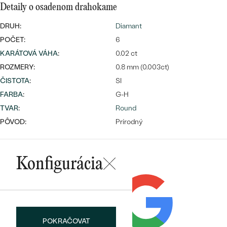
Najpredávanejšie
Detaily o osadenom drahokame
Najpredávanejšie
PODĽA TVARU DRAHOKAMU
náušnice
DRUH:
Diamant
NA MIERU
POČET:
6
prstene
KARÁTOVÁ VÁHA
:
0.02 ct
Personalizované
DIAMANTY
ROZMERY:
0.8 mm (0.003ct)
PREZRIEŤ
prívesky
ČISTOTA
:
SI
PREZRIEŤ
FARBA
:
G-H
TVAR
:
Round
PÔVOD:
Prírodný
OBJAVIŤ
Wave kolekcia
Konfigurácia
OBJAVIŤ
POKRAČOVAT