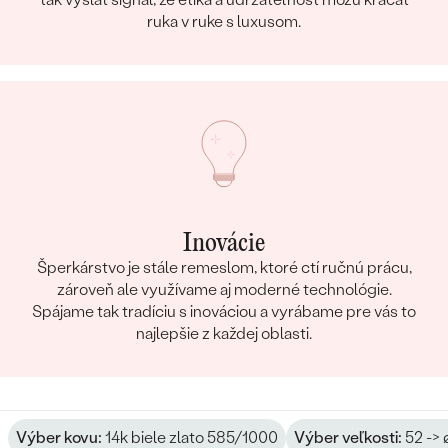
ruka v ruke s luxusom.
Inovácie
Šperkárstvo je stále remeslom, ktoré ctí ručnú prácu,
zároveň ale využívame aj moderné technológie.
Spájame tak tradíciu s inováciou a vyrábame pre vás to
najlepšie z každej oblasti.
Výber kovu:
14k biele zlato 585/1000
Výber veľkosti:
52 -> 