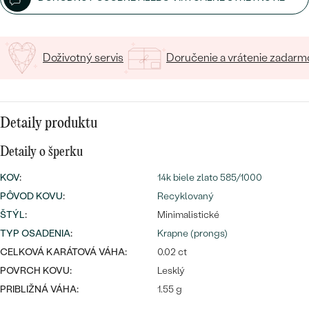
SALT AND PEPPER DIAMANT
LUXUSNÉ
CENOVO DOSTUPNÉ
S DRAHOKAMAMI
DRAHOKAM
LUXUSNÉ
Doživotný servis
Doručenie a vrátenie zadarm
S LAB GROWN DIAMANTMI
Najpredávanejšie
PODĽA MATERIÁLU
S PERLAMI
svadobné
ZLATO
Detaily produktu
obrúčky
PODĽA ŠTÝLU
PLATINA
Detaily o šperku
PERSONALIZOVANÉ
STRIEBRO
KOV
:
14k biele zlato 585/1000
PÔVOD KOVU
:
Recyklovaný
SYMBOLICKÉ
PREZRIEŤ
ŠTÝL
:
Minimalistické
MINIMALISTICKÉ
TYP OSADENIA
:
Krapne (prongs)
CELKOVÁ KARÁTOVÁ VÁHA:
0.02 ct
PODĽA PRÍLEŽITOSTI
POVRCH KOVU:
Lesklý
PRIBLIŽNÁ VÁHA:
1.55 g
PODĽA FARBY