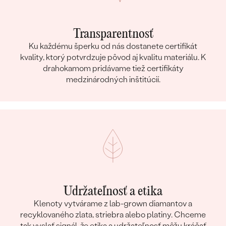
Transparentnosť
Ku každému šperku od nás dostanete certifikát
kvality, ktorý potvrdzuje pôvod aj kvalitu materiálu. K
drahokamom pridávame tiež certifikáty
medzinárodných inštitúcií.
Udržateľnosť a etika
Klenoty vytvárame z lab-grown diamantov a
recyklovaného zlata, striebra alebo platiny. Chceme
tak vyslať signál, že etika a udržateľnosť môžu kráčať