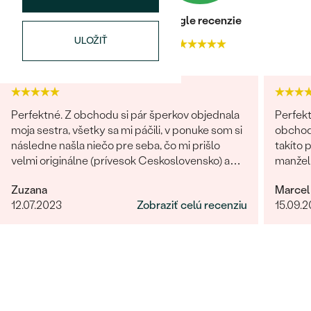
Heuréka recenzie
Google recenzie
ULOŽIŤ
4.9
4.9
Bestsellery
Perfektné. Z obchodu si pár šperkov objednala
Perfekt
moja sestra, všetky sa mi páčili, v ponuke som si
obchodu
následne našla niečo pre seba, čo mi prišlo
takíto 
velmi originálne (prívesok Ceskoslovensko) a
manželk
milý jemný náhrdelník Malý princ (hviezdičky),
radi zn
OBJAVIŤ
Zuzana
Marcel
komunikácia a doručenie tovaru na 1 s ⭐️.
12.07.2023
Zobraziť celú recenziu
15.09.
Obchod a tovar odporúčam, kto hladá šperk,
urcite si nájde to svoje.