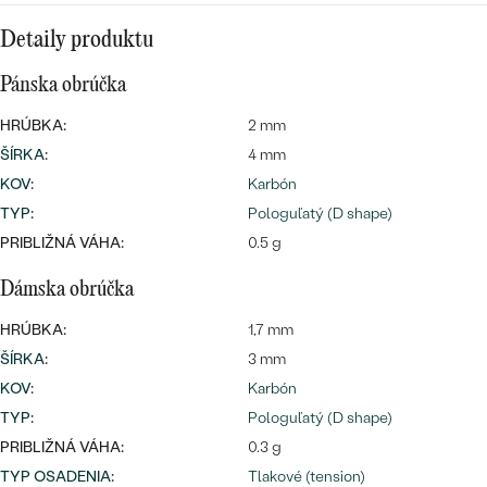
Najpredávanejšie
Najpredávanejšie
PODĽA TVARU DRAHOKAMU
Detaily produktu
náušnice
Pánska obrúčka
NA MIERU
prstene
Personalizované
HRÚBKA:
2 mm
DIAMANTY
ŠÍRKA
:
4 mm
PREZRIEŤ
prívesky
KOV
:
Karbón
PREZRIEŤ
TYP
:
Pologuľatý (D shape)
PRIBLIŽNÁ VÁHA:
0.5 g
OBJAVIŤ
Dámska obrúčka
Wave kolekcia
HRÚBKA:
1,7 mm
ŠÍRKA
:
3 mm
KOV
:
Karbón
OBJAVIŤ
TYP
:
Pologuľatý (D shape)
PRIBLIŽNÁ VÁHA:
0.3 g
TYP OSADENIA
:
Tlakové (tension)