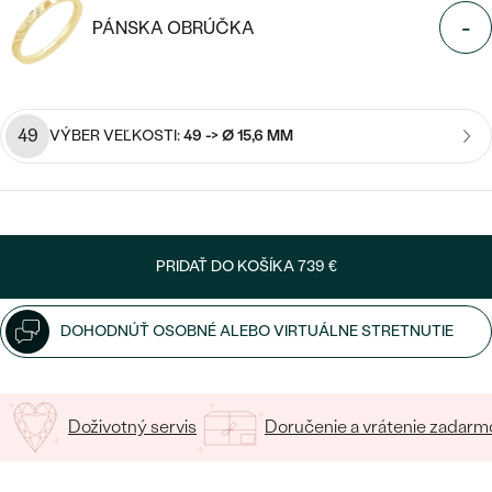
SALT AND PEPPER DIAMANT
LUXUSNÉ
-
PÁNSKA OBRÚČKA
CENOVO DOSTUPNÉ
S DRAHOKAMAMI
DRAHOKAM
LUXUSNÉ
S LAB GROWN DIAMANTMI
Najpredávanejšie
PODĽA MATERIÁLU
49
VÝBER VEĽKOSTI:
49 -> Ø 15,6 MM
S PERLAMI
svadobné
ZLATO
obrúčky
PODĽA ŠTÝLU
PLATINA
PERSONALIZOVANÉ
PRIDAŤ DO KOŠÍKA
739 €
STRIEBRO
SYMBOLICKÉ
PREZRIEŤ
DOHODNÚŤ OSOBNÉ ALEBO VIRTUÁLNE STRETNUTIE
MINIMALISTICKÉ
PODĽA PRÍLEŽITOSTI
Doživotný servis
Doručenie a vrátenie zadarm
PODĽA FARBY