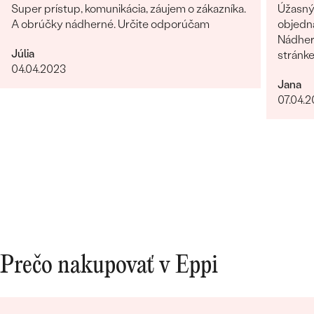
Super prístup, komunikácia, záujem o zákazníka.
Úžasný 
A obrúčky nádherné. Určite odporúčam
objedn
Nádhern
Júlia
stránk
04.04.2023
Jana
07.04.
Prečo nakupovať v Eppi