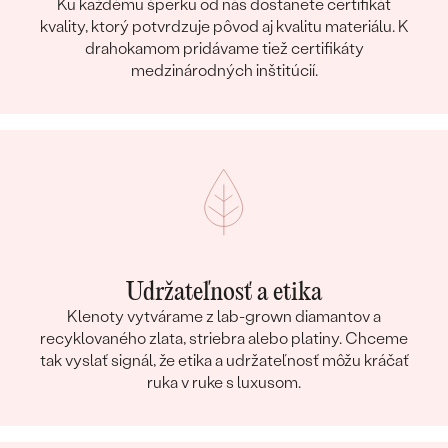
Ku každému šperku od nás dostanete certifikát
kvality, ktorý potvrdzuje pôvod aj kvalitu materiálu. K
drahokamom pridávame tiež certifikáty
medzinárodných inštitúcií.
Udržateľnosť a etika
Klenoty vytvárame z lab-grown diamantov a
recyklovaného zlata, striebra alebo platiny. Chceme
tak vyslať signál, že etika a udržateľnosť môžu kráčať
ruka v ruke s luxusom.