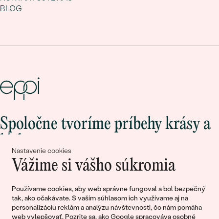
BLOG
Spoločne tvoríme príbehy krásy a
lásky
Nastavenie cookies
Vážime si vášho súkromia
Pripojte sa k nám!
Používame cookies, aby web správne fungoval a bol bezpečný
tak, ako očakávate. S vaším súhlasom ich využívame aj na
personalizáciu reklám a analýzu návštevnosti, čo nám pomáha
web vylepšovať. Pozrite sa, ako
Google spracováva osobné