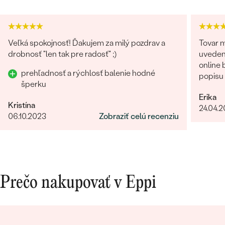
Veľká spokojnosť! Ďakujem za milý pozdrav a
Tovar m
drobnosť "len tak pre radosť" ;)
uveden
online
prehľadnosť a rýchlosť balenie hodné
popisu
šperku
kontakt
Erika
uistila 
Kristína
24.04.
zmienil
06.10.2023
Zobraziť celú recenziu
nevyhov
prístup
spokojn
Prečo nakupovať v Eppi