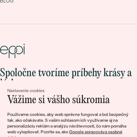
BLOG
Spoločne tvoríme príbehy krásy a
lásky
Nastavenie cookies
Vážime si vášho súkromia
Pripojte sa k nám!
Používame cookies, aby web správne fungoval a bol bezpečný
tak, ako očakávate. S vaším súhlasom ich využívame aj na
personalizáciu reklám a analýzu návštevnosti, čo nám pomáha
web vylepšovať. Pozrite sa, ako
Google spracováva osobné