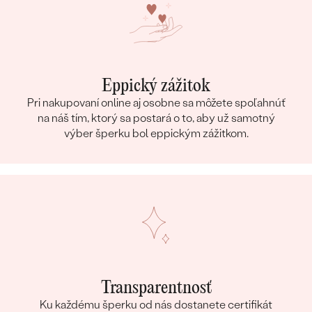
Eppický zážitok
Pri nakupovaní online aj osobne sa môžete spoľahnúť
na náš tím, ktorý sa postará o to, aby už samotný
výber šperku bol eppickým zážitkom.
Transparentnosť
Ku každému šperku od nás dostanete certifikát