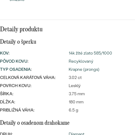
Najpredávanejšie
Najpredávanejšie
PODĽA TVARU DRAHOKAMU
náušnice
NA MIERU
prstene
Detaily produktu
Personalizované
DIAMANTY
Detaily o šperku
PREZRIEŤ
prívesky
KOV
:
14k žlté zlato 585/1000
PREZRIEŤ
PÔVOD KOVU
:
Recyklovaný
TYP OSADENIA
:
Krapne (prongs)
CELKOVÁ KARÁTOVÁ VÁHA:
3.02 ct
OBJAVIŤ
Wave kolekcia
POVRCH KOVU:
Lesklý
ŠÍRKA:
3.75 mm
DĹŽKA:
180 mm
PRIBLIŽNÁ VÁHA:
6.5 g
OBJAVIŤ
Detaily o osadenom drahokame
DRUH:
Diamant