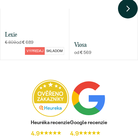
PÔVOD:
Prírodný
Lexie
€ 809
od € 689
Viosa
VÝPREDAJ
SKLADOM
od € 569
Heuréka recenzie
Google recenzie
4.9
4.9