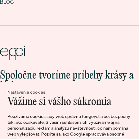
BLOG
Spoločne tvoríme príbehy krásy a
lásky
Nastavenie cookies
Vážime si vášho súkromia
Pripojte sa k nám!
Používame cookies, aby web správne fungoval a bol bezpečný
tak, ako očakávate. S vaším súhlasom ich využívame aj na
personalizáciu reklám a analýzu návštevnosti, čo nám pomáha
web vylepšovať. Pozrite sa, ako
Google spracováva osobné