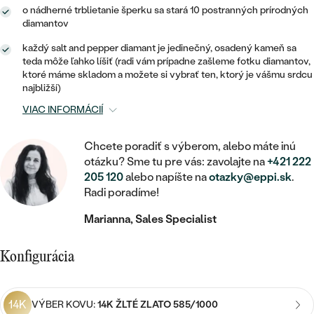
STATEMENT
ZAČAŤ S DIAMANTOM
RUČNE RYTÉ
DETSKÉ
o nádherné trblietanie šperku sa stará 10 postranných prírodných
MEDAILÓNY
DETSKÉ ŠPERKY
diamantov
PEČATNÉ
ZAČAŤ S LABGROWN DIAMANTOM
S VÝPLŇOU
PIERCING
každý salt and pepper diamant je jedinečný, osadený kameň sa
RETIAZKY
BROŠNE
teda môže ľahko líšiť (radi vám prípadne zašleme fotku diamantov,
PERSONALIZOVANÉ
ZAČAŤ S FAREBNÝM DIAMANTOM
SVADOBNÉ SETY
ktoré máme skladom a možete si vybrať ten, ktorý je vášmu srdcu
V TVARE SRDCA
DOPLNKY
PODĽA DRAHOKAMU
najbližší)
VIAC INFORMÁCIÍ
PODĽA DRAHOKAMU
PODĽA DRAHOKAMU
S DIAMANTMI
PODĽA CENY
SO ZVIERATAMI
PODĽA MATERIÁLU
S DIAMANTMI
DIAMANT
CENOVO DOSTUPNÉ
Chcete poradiť s výberom, alebo máte inú
S DRAHOKAMAMI
otázku? Sme tu pre vás: zavolajte na
+421 222
ZLATÉ
PODĽA DRAHOKAMU
S DRAHOKAMAMI
205 120
alebo napíšte na
otazky@eppi.sk
.
LAB GROWN DIAMANT
LUXUSNÉ
S PERLAMI
Radi poradíme!
S DIAMANTMI
STRIEBORNÉ
S PERLAMI
MOISSANIT
Marianna, Sales Specialist
S DRAHOKAMAMI
PLATINOVÉ
PODĽA CENY
FAREBNÝ DIAMANT
PODĽA CENY
Konfigurácia
CENOVO DOSTUPNÉ
S PERLAMI
PODĽA DRAHOKAMU
ČIERNY DIAMANT
CENOVO DOSTUPNÉ
LUXUSNÉ
14K
VÝBER KOVU:
14K ŽLTÉ ZLATO 585/1000
S DIAMANTMI
PODĽA CENY