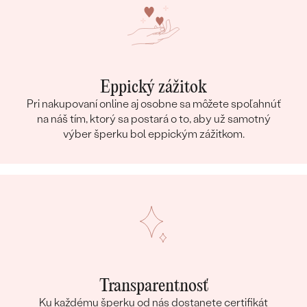
Eppický zážitok
Pri nakupovaní online aj osobne sa môžete spoľahnúť
na náš tím, ktorý sa postará o to, aby už samotný
výber šperku bol eppickým zážitkom.
Transparentnosť
Ku každému šperku od nás dostanete certifikát