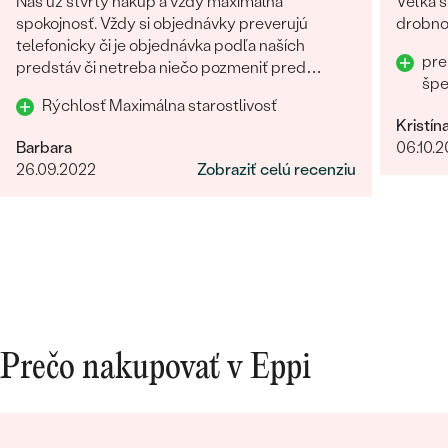
Náš už štvrtý nákup a vždy maximálna
Veľká s
POČET:
6
spokojnosť. Vždy si objednávky preverujú
drobnos
KARÁTOVÁ VÁHA
:
0.09 ct
telefonicky či je objednávka podľa naších
pre
predstáv či netreba niečo pozmeniť pred
ROZMERY:
1.5 mm (0.015ct)
šp
odoslaním. Odporúčam každému.
TVAR
:
Round
Rýchlosť Maximálna starostlivosť
ČISTOTA
:
SI
Kristín
Barbara
06.10.
FARBA
:
G-H
26.09.2022
Zobraziť celú recenziu
PÔVOD:
Prírodný
Prečo nakupovať v Eppi