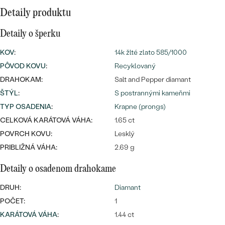
Najpredávanejšie
Detaily produktu
Najpredávanejšie
PODĽA TVARU DRAHOKAMU
náušnice
Detaily o šperku
NA MIERU
prstene
KOV
:
14k žlté zlato 585/1000
Personalizované
DIAMANTY
PÔVOD KOVU
:
Recyklovaný
PREZRIEŤ
DRAHOKAM:
Salt and Pepper diamant
prívesky
PREZRIEŤ
ŠTÝL
:
S postrannými kameňmi
TYP OSADENIA
:
Krapne (prongs)
CELKOVÁ KARÁTOVÁ VÁHA:
1.65 ct
OBJAVIŤ
POVRCH KOVU:
Lesklý
Wave kolekcia
PRIBLIŽNÁ VÁHA:
2.69 g
Detaily o osadenom drahokame
DRUH:
Diamant
OBJAVIŤ
POČET:
1
KARÁTOVÁ VÁHA
:
1.44 ct