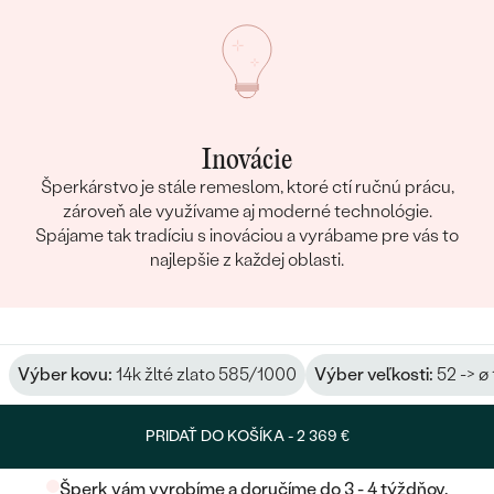
Inovácie
Šperkárstvo je stále remeslom, ktoré ctí ručnú prácu,
zároveň ale využívame aj moderné technológie.
Spájame tak tradíciu s inováciou a vyrábame pre vás to
najlepšie z každej oblasti.
Výber kovu:
14k žlté zlato 585/1000
Výber veľkosti:
52 -> ø
PRIDAŤ DO KOŠÍKA -
2 369 €
Šperk vám vyrobíme a doručíme do 3 - 4 týždňov.