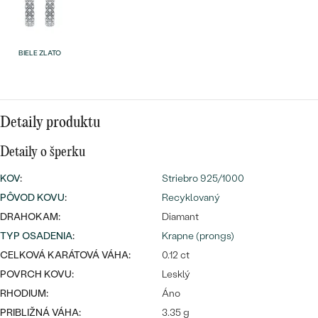
Najpredávanejšie
Najpredávanejšie
PODĽA TVARU DRAHOKAMU
náušnice
BIELE ZLATO
NA MIERU
prstene
Personalizované
DIAMANTY
PREZRIEŤ
prívesky
Detaily produktu
PREZRIEŤ
Detaily o šperku
KOV
:
Striebro 925/1000
OBJAVIŤ
Wave kolekcia
PÔVOD KOVU
:
Recyklovaný
DRAHOKAM:
Diamant
TYP OSADENIA
:
Krapne (prongs)
CELKOVÁ KARÁTOVÁ VÁHA:
0.12 ct
OBJAVIŤ
POVRCH KOVU:
Lesklý
RHODIUM:
Áno
PRIBLIŽNÁ VÁHA:
3.35 g