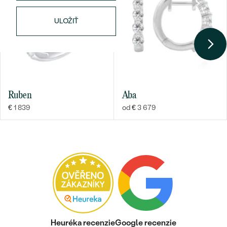
TVAR
:
Round
ČISTOTA
:
SI
ULOŽIŤ
FARBA
:
G-H
PÔVOD:
Prírodný
Ruben
Aba
€ 1 839
od € 3 679
Heuréka recenzie
Google recenzie