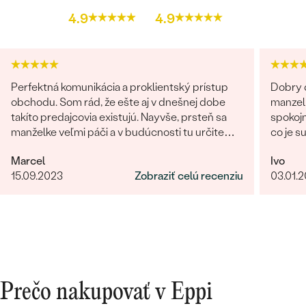
4.9
4.9
Perfektná komunikácia a proklientský prístup
Dobry d
obchodu. Som rád, že ešte aj v dnešnej dobe
manzel
takíto predajcovia existujú. Nayvše, prsteň sa
spokojn
manželke veľmi páči a v budúcnosti tu určite
co je s
radi znovu nakúpime :)
obchod
Marcel
Ivo
giganti
15.09.2023
Zobraziť celú recenziu
03.01.
fotka p
krku). 
rucne 
certifi
forme,
Nabudu
Prečo nakupovať v Eppi