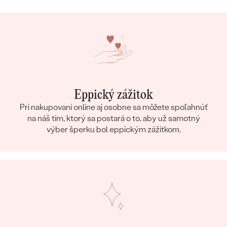
Eppický zážitok
Pri nakupovaní online aj osobne sa môžete spoľahnúť
na náš tím, ktorý sa postará o to, aby už samotný
výber šperku bol eppickým zážitkom.