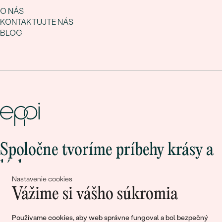
O NÁS
KONTAKTUJTE NÁS
BLOG
Spoločne tvoríme príbehy krásy a
lásky
Nastavenie cookies
Vážime si vášho súkromia
Pripojte sa k nám!
Používame cookies, aby web správne fungoval a bol bezpečný