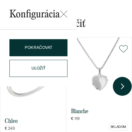
Konfigurácia
Mohlo by sa vám páčiť
POKRAČOVAT
ULOŽIŤ
Blanche
€ 119
Chleo
SKLADOM
€ 249