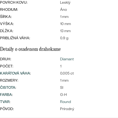
POVRCH KOVU:
Lesklý
RHODIUM:
Áno
ŠÍRKA:
1 mm
VÝŠKA:
10 mm
DĹŽKA:
13 mm
PRIBLIŽNÁ VÁHA:
0.9 g
Bestsellery
Detaily o osadenom drahokame
DRUH:
Diamant
POČET:
1
OBJAVIŤ
KARÁTOVÁ VÁHA
:
0.005 ct
ROZMERY:
1 mm
ČISTOTA
:
SI
FARBA
:
G-H
TVAR
:
Round
PÔVOD:
Prírodný