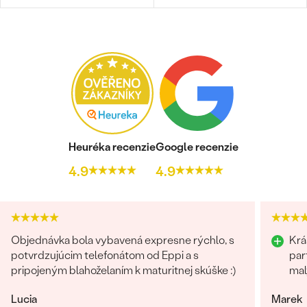
Heuréka recenzie
Google recenzie
4.9
4.9
Objednávka bola vybavená expresne rýchlo, s
Krá
potvrdzujúcim telefonátom od Eppi a s
par
pripojeným blahoželaním k maturitnej skúške :)
mal
Lucia
Marek