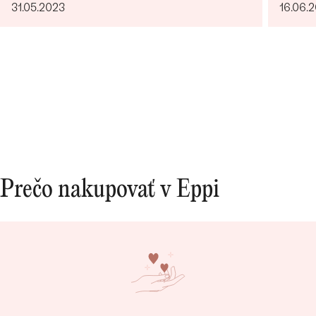
31.05.2023
16.06.
Prečo nakupovať v Eppi