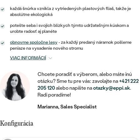
STATEMENT
ZAČAŤ S DIAMANTOM
RUČNE RYTÉ
DETSKÉ
každá šnúrka vznikla z vytriedených plastových fliaš, takže je
MEDAILÓNY
DETSKÉ ŠPERKY
PEČATNÉ
absolútne ekologická
ZAČAŤ S LABGROWN DIAMANTOM
S VÝPLŇOU
PIERCING
RETIAZKY
BROŠNE
potešte seba i svojich blízkych týmto udržateľným kúskom a
PERSONALIZOVANÉ
ZAČAŤ S FAREBNÝM DIAMANTOM
SVADOBNÉ SETY
urobte radosť aj planéte
V TVARE SRDCA
DOPLNKY
PODĽA DRAHOKAMU
obnovme spoločne lesy
- za každý predaný náramok pošleme
peniaze na vysadenie nového stromu
PODĽA DRAHOKAMU
PODĽA DRAHOKAMU
S DIAMANTMI
PODĽA CENY
SO ZVIERATAMI
VIAC INFORMÁCIÍ
PODĽA MATERIÁLU
S DIAMANTMI
DIAMANT
CENOVO DOSTUPNÉ
S DRAHOKAMAMI
ZLATÉ
Chcete poradiť s výberom, alebo máte inú
PODĽA DRAHOKAMU
S DRAHOKAMAMI
LAB GROWN DIAMANT
LUXUSNÉ
otázku? Sme tu pre vás: zavolajte na
+421 222
S PERLAMI
S DIAMANTMI
STRIEBORNÉ
205 120
alebo napíšte na
otazky@eppi.sk
.
S PERLAMI
MOISSANIT
Radi poradíme!
S DRAHOKAMAMI
PLATINOVÉ
PODĽA CENY
Marianna, Sales Specialist
FAREBNÝ DIAMANT
PODĽA CENY
CENOVO DOSTUPNÉ
S PERLAMI
Konfigurácia
PODĽA DRAHOKAMU
ČIERNY DIAMANT
CENOVO DOSTUPNÉ
LUXUSNÉ
S DIAMANTMI
PODĽA CENY