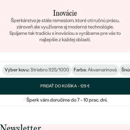
Inovácie
Šperkárstvo je stále remeslom, ktoré ctí ručnú prácu,
zároveň ale využívame aj moderné technológie.
Spájame tak tradíciu s inováciou a vyrábame pre vás to
najlepšie z každej oblasti.
Výber kovu:
Striebro 925/1000
Farba:
Akvamarínová
Šnú
PRIDAŤ DO KOŠÍKA -
129 €
Šperk vám doručíme do 7 - 10 prac. dní.
Newsletter