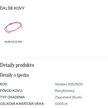
Najpredávanejšie
Najpredávanejšie
PODĽA TVARU DRAHOKAMU
ĎALŠIE KOVY
náušnice
NA MIERU
prstene
Personalizované
DIAMANTY
PREZRIEŤ
prívesky
RUŽOVÉ ZLATO
PREZRIEŤ
OBJAVIŤ
Detaily produktu
Wave kolekcia
Detaily o šperku
KOV
:
Striebro 925/1000
OBJAVIŤ
PÔVOD KOVU
:
Recyklovaný
TYP OSADENIA
:
Zapustené (flush)
CELKOVÁ KARÁTOVÁ VÁHA:
0.005 ct