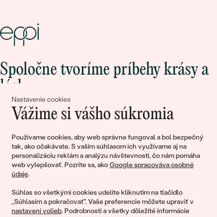
Spoločne tvoríme príbehy krásy a
lásky
Nastavenie cookies
Vážime si vášho súkromia
Pripojte sa k nám!
Používame cookies, aby web správne fungoval a bol bezpečný
tak, ako očakávate. S vaším súhlasom ich využívame aj na
personalizáciu reklám a analýzu návštevnosti, čo nám pomáha
web vylepšovať. Pozrite sa, ako
Google spracováva osobné
údaje
.
Súhlas so všetkými cookies udelíte kliknutím na tlačidlo
„Súhlasím a pokračovať". Vaše preferencie môžete upraviť v
nastavení volieb
. Podrobnosti a všetky dôležité informácie
© 2011 - 2026, Eppi.sk