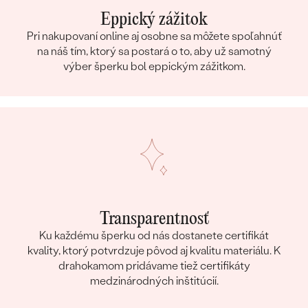
Eppický zážitok
Pri nakupovaní online aj osobne sa môžete spoľahnúť
na náš tím, ktorý sa postará o to, aby už samotný
výber šperku bol eppickým zážitkom.
Transparentnosť
Ku každému šperku od nás dostanete certifikát
kvality, ktorý potvrdzuje pôvod aj kvalitu materiálu. K
drahokamom pridávame tiež certifikáty
medzinárodných inštitúcií.