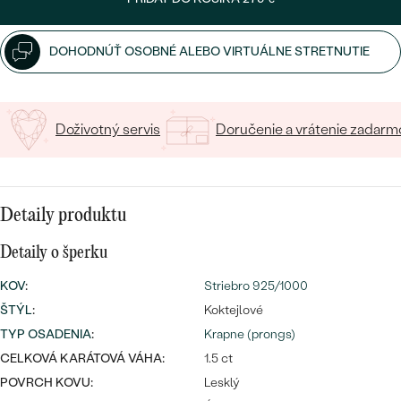
SALT AND PEPPER DIAMANT
LUXUSNÉ
15
/ 15 ZNAKOV
CENOVO DOSTUPNÉ
S DRAHOKAMAMI
DRAHOKAM
DOHODNÚŤ OSOBNÉ ALEBO VIRTUÁLNE STRETNUTIE
LUXUSNÉ
S LAB GROWN DIAMANTMI
Najpredávanejšie
PODĽA MATERIÁLU
S PERLAMI
svadobné
Doživotný servis
Doručenie a vrátenie zadarm
ZLATO
obrúčky
PODĽA ŠTÝLU
PLATINA
PERSONALIZOVANÉ
Detaily produktu
STRIEBRO
Detaily o šperku
SYMBOLICKÉ
PREZRIEŤ
KOV
:
Striebro 925/1000
MINIMALISTICKÉ
ŠTÝL
:
Koktejlové
TYP OSADENIA
:
Krapne (prongs)
PODĽA PRÍLEŽITOSTI
CELKOVÁ KARÁTOVÁ VÁHA:
1.5 ct
POVRCH KOVU:
Lesklý
PODĽA FARBY