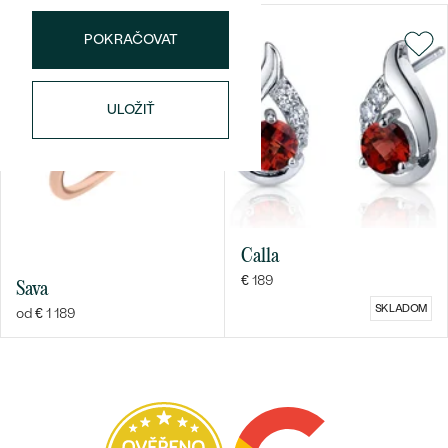
PÔVOD:
Vytvorený v laboratóriu
POKRAČOVAT
ULOŽIŤ
Bestsellery
OBJAVIŤ
Calla
€ 189
Sava
SKLADOM
od € 1 189