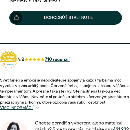
ŠPERKY NA MIERU
279 €
KOMBINOVANÉ ZLATO
STRIEBORNÉ
POSTRANNÉ DRAHOKAMY
ZLATÉ
VÝPREDAJ
VÝPREDAJ
Šperk vám doručíme do 1 - 3 týždňov.
Možnosti doručenia
DOHODNÚŤ STRETNUTIE
PLATINOVÉ
HALO
PODĽA ŠTÝLU
STRIEBORNÉ
ŠPERKY ČO POMÁHAJÚ
PODĽA MATERIÁLU
JEDNODUCHÉ
251 €
s kódom
SUN10
.
TRI DRAHOKAMY
PLATINOVÉ
PODĽA ŠTÝLU
ZLATÉ
PODĽA TYPU
BEZ KAMEŇA
NAPICHOVACIE
VINTAGE
NÁUŠNICE
STRIEBORNÉ
PODĽA ŠTÝLU
4.9
710 recenzií
ETERNITY
KRUHOVÉ
SET ZÁSNUBNÉHO PRSTEŇA A
SOLITÉR
PRSTENE
PLATINOVÉ
OBRÚČOK
VYKROJENÉ
MINIMALISTICKÉ
Svet farieb a emócií je neoddeliteľne spojený a každá farba má moc
NARODENIE DIEŤAŤA
PRÍVESKY
vyvolať vo vás určitý pocit. Červená farba je spojená s láskou, vášňou a
NETRADIČNÉ
VINTAGE
PODĽA ŠTÝLU
temperamentom. A presne taká ste i vy. Ste naplnená láskou a veci
VISIACE
PERSONALIZOVANÉ
konáte s vášňou. Navlečte si prsteň zo striebra s červeným granátom a
NÁRAMKY
ETERNITY
priezračnými zirkónmi, ktoré ozdobia vašu ruku i osobnosť.
NETRADIČNÉ
ZOSTAVTE SI PRSTEŇ
SOLITÉR
VIAC INFORMÁCIÍ
SO ZNAMENÍM ZVEROKRUHU
SETY
MINIMALISTICKÉ
ZAČAŤ S PRSTEŇOM
TEPANÉ
V TVARE SRDCA
Chcete poradiť s výberom, alebo máte inú
MINIMALISTICKÉ
PÁNSKE ŠPERKY
otázku? Sme tu pre vás: zavolajte na
+421 222