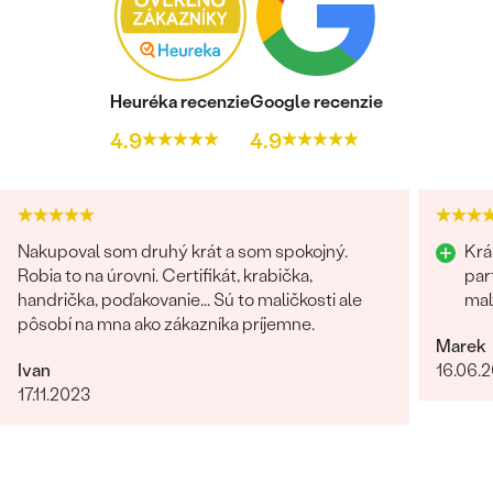
Heuréka recenzie
Google recenzie
4.9
4.9
Nakupoval som druhý krát a som spokojný.
Krá
Robia to na úrovni. Certifikát, krabička,
par
handrička, poďakovanie... Sú to maličkosti ale
mal
pôsobí na mna ako zákazníka príjemne.
Marek
Ivan
16.06.
17.11.2023