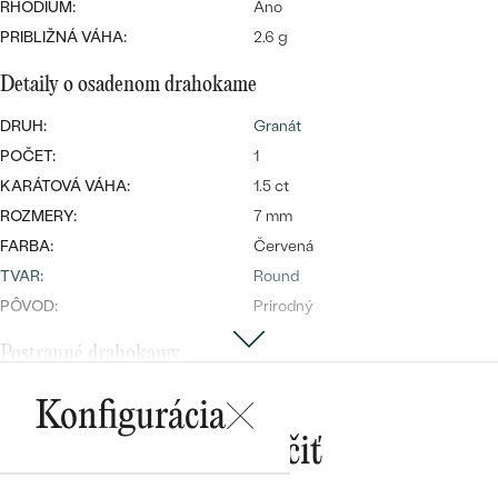
Najpredávanejšie
RHODIUM:
Áno
Najpredávanejšie
PODĽA TVARU DRAHOKAMU
PRIBLIŽNÁ VÁHA:
2.6 g
náušnice
Detaily o osadenom drahokame
NA MIERU
prstene
Personalizované
DRUH:
Granát
DIAMANTY
POČET:
1
PREZRIEŤ
prívesky
KARÁTOVÁ VÁHA:
1.5 ct
PREZRIEŤ
ROZMERY:
7 mm
FARBA:
Červená
TVAR
:
Round
OBJAVIŤ
Wave kolekcia
PÔVOD:
Prírodný
Postranné drahokamy
DRUH:
Kubický zirkón
Konfigurácia
OBJAVIŤ
POČET:
2
Mohlo by sa vám páčiť
TVAR
:
Round
FARBA:
Biela