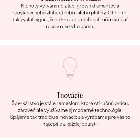
Klenoty vytvárame z lab-grown diamantov a
recyklovaného zlata, striebra alebo platiny. Chceme
tak vyslať signál, že etika a udržateľnosť môžu kráčať
ruka v ruke s luxusom.
Inovácie
Šperkárstvo je stále remeslom, ktoré ctí ručnú prácu,
zároveň ale využívame aj moderné technológie.
Spájame tak tradíciu s inováciou a vyrábame pre vás to
najlepšie z každej oblasti.