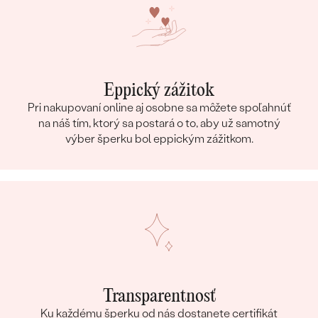
Eppický zážitok
Pri nakupovaní online aj osobne sa môžete spoľahnúť
na náš tím, ktorý sa postará o to, aby už samotný
výber šperku bol eppickým zážitkom.
Transparentnosť
Ku každému šperku od nás dostanete certifikát