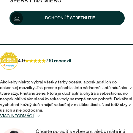
ŠPERKY NA MIERU
1 088 €
1 148 €
-6 %
KOMBINOVANÉ ZLATO
STRIEBORNÉ
POSTRANNÉ DRAHOKAMY
ZLATÉ
VÝPREDAJ
VÝPREDAJ
Možnosti doručenia
DOHODNÚŤ STRETNUTIE
PLATINOVÉ
HALO
PODĽA ŠTÝLU
STRIEBORNÉ
ŠPERKY ČO POMÁHAJÚ
PODĽA MATERIÁLU
JEDNODUCHÉ
979 €
s kódom
SUN10
.
TRI DRAHOKAMY
PLATINOVÉ
PODĽA ŠTÝLU
ZLATÉ
PODĽA TYPU
BEZ KAMEŇA
NAPICHOVACIE
VINTAGE
NÁUŠNICE
STRIEBORNÉ
PODĽA ŠTÝLU
4.9
710 recenzií
ETERNITY
KRUHOVÉ
SET ZÁSNUBNÉHO PRSTEŇA A
SOLITÉR
PRSTENE
PLATINOVÉ
OBRÚČOK
VYKROJENÉ
MINIMALISTICKÉ
Ako keby niekto vybral všetky farby oceánu a poskladal ich do
NARODENIE DIEŤAŤA
PRÍVESKY
dokonalej mozaiky...Tak presne pôsobia tieto nádherné zlaté náušnice v
NETRADIČNÉ
VINTAGE
PODĽA ŠTÝLU
tvare slzy. Pristanú žene, ktorá je duchaplná, chytrá a sebestačná, no
VISIACE
PERSONALIZOVANÉ
naopak citlivá ako slaná kvapka vody na rozpálenom pobreží. Dokáže si
NÁRAMKY
ETERNITY
vychutnať každý deň a nájsť radosť aj v maličkostiach. Nosí totiž slzy v
NETRADIČNÉ
ZOSTAVTE SI PRSTEŇ
SOLITÉR
ušiach a nie pod očami.
SO ZNAMENÍM ZVEROKRUHU
SETY
VIAC INFORMÁCIÍ
MINIMALISTICKÉ
ZAČAŤ S PRSTEŇOM
TEPANÉ
V TVARE SRDCA
MINIMALISTICKÉ
PÁNSKE ŠPERKY
Chcete poradiť s výberom, alebo máte inú