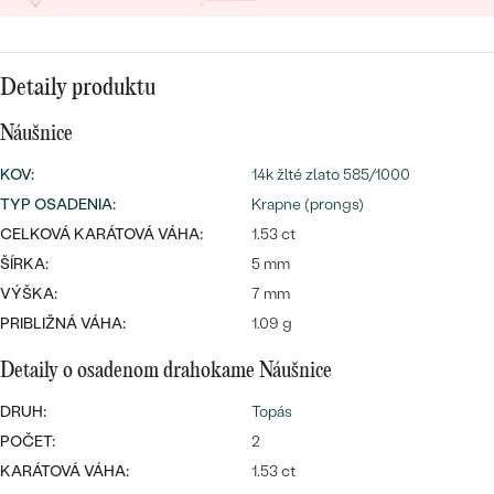
SALT AND PEPPER DIAMANT
LUXUSNÉ
CENOVO DOSTUPNÉ
S DRAHOKAMAMI
DRAHOKAM
Detaily produktu
LUXUSNÉ
S LAB GROWN DIAMANTMI
Najpredávanejšie
PODĽA MATERIÁLU
Náušnice
S PERLAMI
svadobné
ZLATO
KOV
:
14k žlté zlato 585/1000
TYP OSADENIA
:
Krapne (prongs)
obrúčky
PODĽA ŠTÝLU
PLATINA
CELKOVÁ KARÁTOVÁ VÁHA:
1.53 ct
PERSONALIZOVANÉ
ŠÍRKA:
5 mm
STRIEBRO
VÝŠKA:
7 mm
SYMBOLICKÉ
PRIBLIŽNÁ VÁHA:
1.09 g
PREZRIEŤ
MINIMALISTICKÉ
Detaily o osadenom drahokame Náušnice
DRUH:
Topás
PODĽA PRÍLEŽITOSTI
POČET:
2
KARÁTOVÁ VÁHA:
1.53 ct
PODĽA FARBY