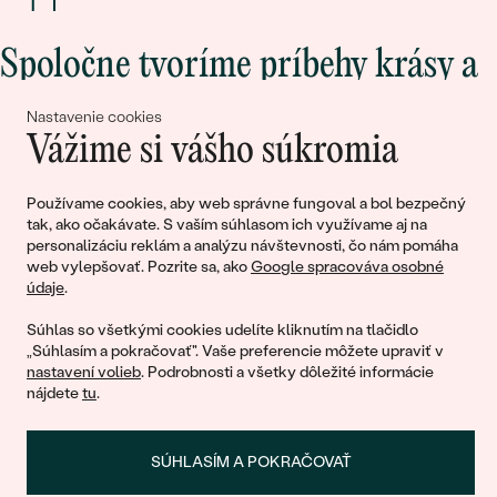
Spoločne tvoríme príbehy krásy a
lásky
Nastavenie cookies
Vážime si vášho súkromia
Pripojte sa k nám!
Používame cookies, aby web správne fungoval a bol bezpečný
tak, ako očakávate. S vaším súhlasom ich využívame aj na
personalizáciu reklám a analýzu návštevnosti, čo nám pomáha
web vylepšovať. Pozrite sa, ako
Google spracováva osobné
údaje
.
Súhlas so všetkými cookies udelíte kliknutím na tlačidlo
„Súhlasím a pokračovať". Vaše preferencie môžete upraviť v
nastavení volieb
. Podrobnosti a všetky dôležité informácie
© 2011 - 2026, Eppi.sk
nájdete
tu
.
SÚHLASÍM A POKRAČOVAŤ