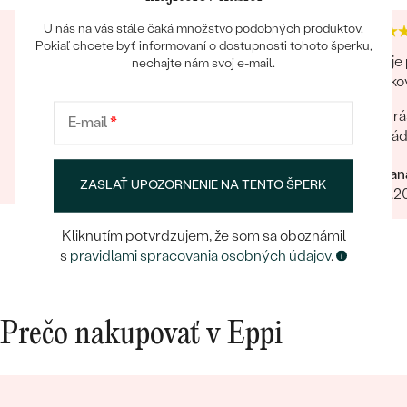
U nás na vás stále čaká množstvo podobných produktov.
Pokiaľ chcete byť informovaní o dostupnosti tohoto šperku,
Tovar mi bol doručený o 2 týždne skôr ako bolo
Eppi je
nechajte nám svoj e-mail.
uvedené na webe. Prstene som objednávala
šperkov
online bez osobnej návštevy, zodpovedajú
Krá
popisu a foto.Po potvrdení objednávky ma
E-mail
*
kontaktovala pracovníčka spoločnosti aby sa
Erika
uistila o správnosti, type, veľkosti a pod. a
Roman
24.04.2024
Zobraziť celú recenziu
zmienila sa o možnej výmena v prípade
ZASLAŤ UPOZORNENIE NA TENTO ŠPERK
24.07.2
nevyhovujúcej veľkosti. Príjemné vystupovanie,
prístup a starostlivosť o zákazníka. Maximálna
Kliknutím potvrdzujem, že som sa oboznámil
spokojnosť s tovarom aj prístupom.
s
pravidlami spracovania osobných údajov
.
Prečo nakupovať v Eppi