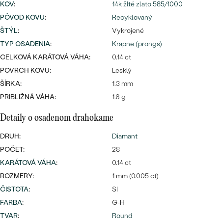
Najpredávanejšie
KOV
:
14k žlté zlato 585/1000
Najpredávanejšie
PODĽA TVARU DRAHOKAMU
PÔVOD KOVU
:
Recyklovaný
náušnice
ŠTÝL
:
Vykrojené
NA MIERU
prstene
TYP OSADENIA
:
Krapne (prongs)
Personalizované
CELKOVÁ KARÁTOVÁ VÁHA:
0.14 ct
DIAMANTY
POVRCH KOVU:
Lesklý
PREZRIEŤ
prívesky
ŠÍRKA:
1.3 mm
PREZRIEŤ
PRIBLIŽNÁ VÁHA:
1.6 g
Detaily o osadenom drahokame
OBJAVIŤ
Wave kolekcia
DRUH:
Diamant
POČET:
28
KARÁTOVÁ VÁHA
:
0.14 ct
ROZMERY:
1 mm (0.005 ct)
OBJAVIŤ
ČISTOTA
:
SI
FARBA
:
G-H
TVAR
:
Round