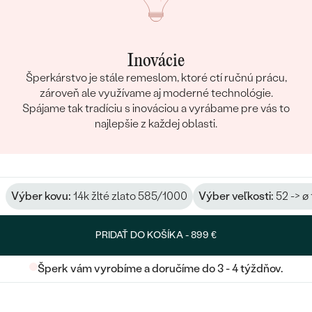
Inovácie
Šperkárstvo je stále remeslom, ktoré ctí ručnú prácu,
zároveň ale využívame aj moderné technológie.
Spájame tak tradíciu s inováciou a vyrábame pre vás to
najlepšie z každej oblasti.
Výber kovu:
14k žlté zlato 585/1000
Výber veľkosti:
52 -> ø
PRIDAŤ DO KOŠÍKA -
899 €
Šperk vám vyrobíme a doručíme do 3 - 4 týždňov.