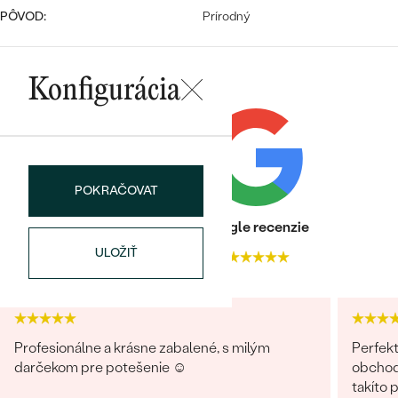
PÔVOD:
Prírodný
Konfigurácia
Bestsellery
POKRAČOVAT
OBJAVIŤ
Heuréka recenzie
Google recenzie
ULOŽIŤ
4.9
4.9
Profesionálne a krásne zabalené, s milým
Perfekt
darčekom pre potešenie ☺️
obchodu
takíto 