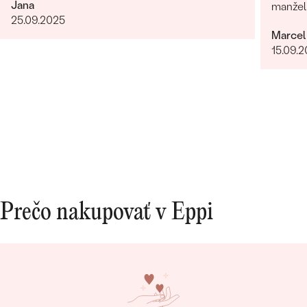
Jana
manželk
25.09.2025
radi zn
Marcel
15.09.
Prečo nakupovať v Eppi