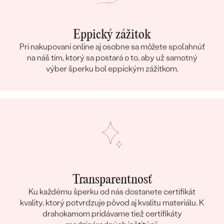
Eppický zážitok
Pri nakupovaní online aj osobne sa môžete spoľahnúť
na náš tím, ktorý sa postará o to, aby už samotný
výber šperku bol eppickým zážitkom.
Transparentnosť
Ku každému šperku od nás dostanete certifikát
kvality, ktorý potvrdzuje pôvod aj kvalitu materiálu. K
drahokamom pridávame tiež certifikáty