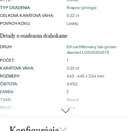
Najpredávanejšie
TYP OSADENIA
:
Krapne (prongs)
Najpredávanejšie
PODĽA TVARU DRAHOKAMU
náušnice
CELKOVÁ KARÁTOVÁ VÁHA:
0.32 ct
NA MIERU
POVRCH KOVU:
Lesklý
prstene
Personalizované
Detaily o osadenom drahokame
DIAMANTY
PREZRIEŤ
prívesky
DRUH:
IGI certifikovaný lab-grown
diamant LG626454578
PREZRIEŤ
POČET:
1
KARÁTOVÁ VÁHA
:
0.32 ct
ROZMERY:
4.43 - 4.45 x 2.64 mm
OBJAVIŤ
Wave kolekcia
ČISTOTA
:
VVS2
FARBA
:
E
TVAR
:
Round
BRUS
:
Ideal
OBJAVIŤ
LESK:
Excellent
SYMETRIA:
Excellent