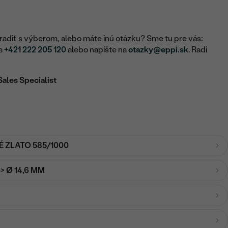
adiť s výberom, alebo máte inú otázku? Sme tu pre vás:
na
+421 222 205 120
alebo napíšte na
otazky@eppi.sk
. Radi
Sales Specialist
É ZLATO 585/1000
-> Ø 14,6 MM