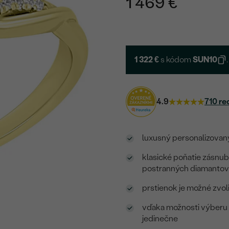
1 469 €
1 322 €
s kódom
SUN10
.
4.9
710 re
luxusný personalizova
klasické poňatie zásnub
postranných diamanto
prstienok je možné zvol
vďaka možnosti výberu
jedinečne