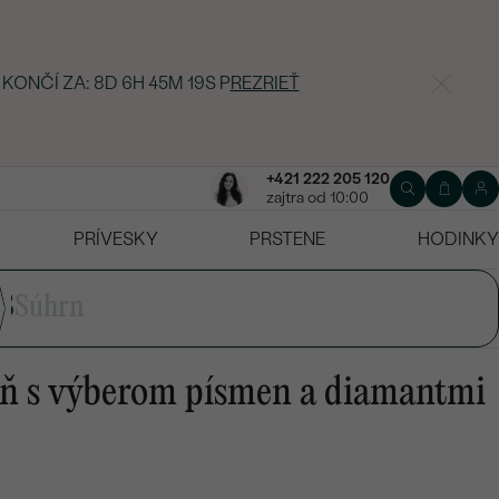
 KONČÍ ZA:
8D 6H 45M 18S
P
REZRIEŤ
+421 222 205 120
zajtra od 10:00
PRÍVESKY
PRSTENE
HODINKY
3
Súhrn
eň s výberom písmen a diamantmi