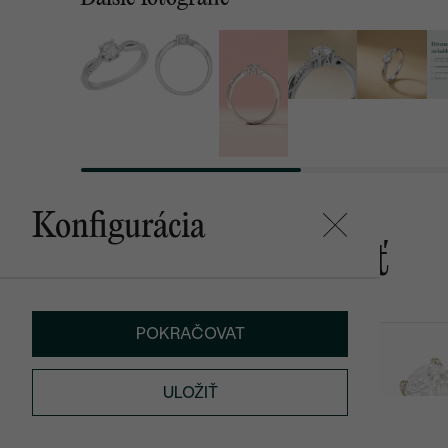
Konfigurácia
Mohlo by sa vám páčiť
POKRAČOVAT
Alary
Aliye
od € 1 979
od € 1 548
ULOŽIŤ