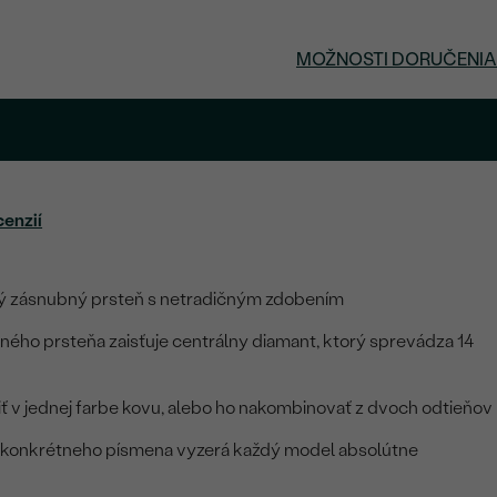
MOŽNOSTI DORUČENIA
cenzií
ný zásnubný prsteň s netradičným zdobením
ného prsteňa zaisťuje centrálny diamant, ktorý sprevádza 14
v
iť v jednej farbe kovu, alebo ho nakombinovať z dvoch odtieňov
 konkrétneho písmena vyzerá každý model absolútne