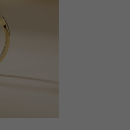
TVAR
:
ČISTOTA
:
FARBA
:
PÔVOD: