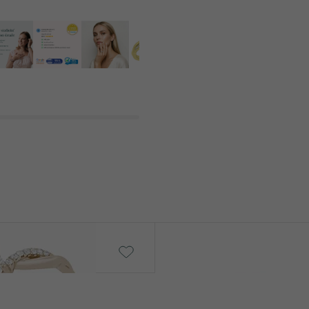
Shields
€ 59