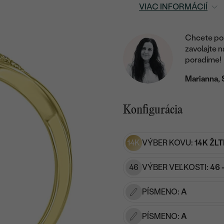
VIAC INFORMÁCIÍ
Chcete por
zavolajte 
poradíme!
Marianna, 
Konfigurácia
14K
VÝBER KOVU:
14K ŽLT
46
VÝBER VEĽKOSTI:
46 
PÍSMENO:
A
PÍSMENO:
A