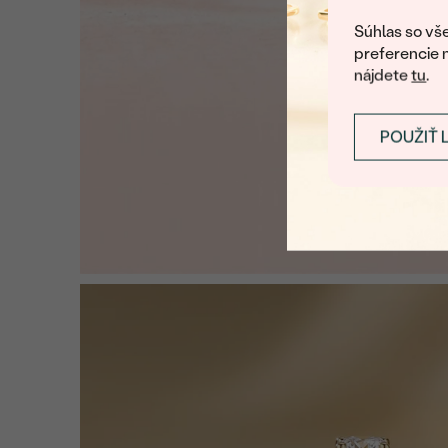
Súhlas so vše
preferencie 
nájdete
tu
.
POUŽIŤ 