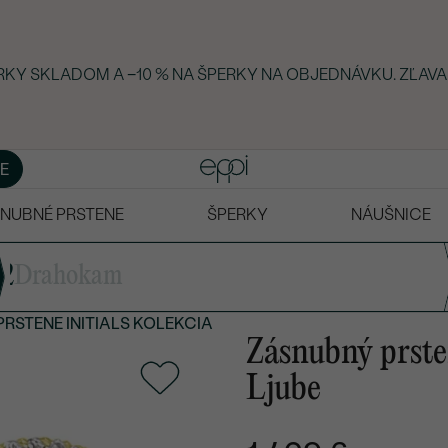
ERKY SKLADOM A −10 % NA ŠPERKY NA OBJEDNÁVKU. ZĽAVA
E
NUBNÉ PRSTENE
ŠPERKY
NÁUŠNICE
2
Drahokam
RSTENE INITIALS KOLEKCIA
Zásnubný prst
Ljube