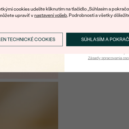
váš prvý ná
POČET:
tkými cookies udelíte kliknutím na tlačidlo „Súhlasím a pokračo
môžete upraviť v
nastavení volieb
. Podrobnosti a všetky dôležit
KARÁTOVÁ VÁHA
:
ROZMERY:
TVAR
:
LEN TECHNICKÉ COOKIES
SÚHLASÍM A POKRA
Prihlásiť sa a zís
ČISTOTA
:
Vaša e-mailová adresa je 
FARBA
:
Zásady spracovania os
PÔVOD:
Postranné drahokamy
DRUH:
POČET:
KARÁTOVÁ VÁHA
:
ROZMERY: