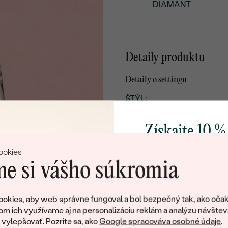
DIAMANT
Detaily produktu
Detaily o settingu
ŠTÝL
:
TYP OSADENIA
:
Získajte 10 %
PRIBLIŽNÁ VÁHA:
svoj prvý 
POVRCH KOVU:
ookies
e si vášho súkromia
KOV
:
PÔVOD KOVU
:
Pridajte sa k nám a 
poctivo vyrábaných 
okies, aby web správne fungoval a bol bezpečný tak, ako očak
Postranné drahokamy
Ako darček na priv
om ich využívame aj na personalizáciu reklám a analýzu návštev
obratom pošleme zľ
ylepšovať. Pozrite sa, ako
Google spracováva osobné údaje
.
DRUH: