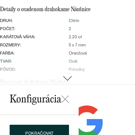
Najpredávanejšie
Najpredávanejšie
Detaily o osadenom drahokame Náušnice
PODĽA TVARU DRAHOKAMU
náušnice
DRUH:
Citrín
NA MIERU
prstene
POČET:
2
Personalizované
KARÁTOVÁ VÁHA:
2.20 ct
DIAMANTY
PREZRIEŤ
ROZMERY:
5 x 7 mm
prívesky
FARBA:
Oranžová
PREZRIEŤ
TVAR
:
Ovál
PÔVOD:
Prírodný
OBJAVIŤ
Postranné drahokamy Náušnice
Wave kolekcia
DRUH:
Diamant
Konfigurácia
POČET:
26
KARÁTOVÁ VÁHA
:
0.104 ct
OBJAVIŤ
ROZMERY:
0.9 mm (0.004ct)
TVAR
:
Round
POKRAČOVAT
ČISTOTA
:
SI