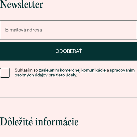
Newsletter
ODOBERAŤ
Súhlasím so
zasielaním komerčnej komunikácie
a
spracovaním
osobných údajov pre tieto účely
.
Dôležité informácie