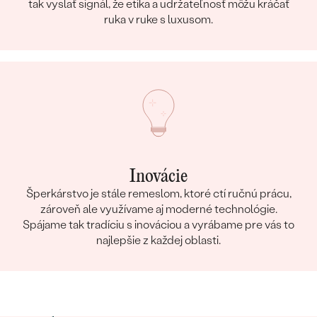
tak vyslať signál, že etika a udržateľnosť môžu kráčať
KARÁTOVÁ VÁHA
:
0.096 ct
ruka v ruke s luxusom.
ROZMERY:
1 mm (0.004ct)
TVAR
:
Round
ČISTOTA
:
SI
FARBA
:
G-H
PÔVOD:
Prírodný
Inovácie
Šperkárstvo je stále remeslom, ktoré ctí ručnú prácu,
zároveň ale využívame aj moderné technológie.
Spájame tak tradíciu s inováciou a vyrábame pre vás to
najlepšie z každej oblasti.