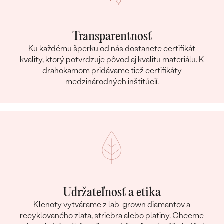
PÔVOD KOVU
:
Recyklovaný
TYP OSADENIA
:
Krapne (prongs)
Transparentnosť
CELKOVÁ KARÁTOVÁ VÁHA:
2.856 ct
Ku každému šperku od nás dostanete certifikát
CELKOVÁ PRIBLIŽNÁ VÁHA:
1.67 g
kvality, ktorý potvrdzuje pôvod aj kvalitu materiálu. K
Detaily o osadenom drahokame Prívesok
drahokamom pridávame tiež certifikáty
medzinárodných inštitúcií.
DRUH:
Citrín
POČET:
1
KARÁTOVÁ VÁHA:
2.76 ct
ROZMERY:
8 x 10 mm
FARBA:
Oranžová
TVAR
:
Ovál
PÔVOD:
Prírodný
Postranné drahokamy Prívesok
Udržateľnosť a etika
Klenoty vytvárame z lab-grown diamantov a
DRUH:
Diamant
recyklovaného zlata, striebra alebo platiny. Chceme
POČET:
24