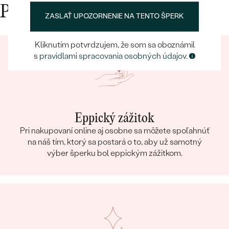
ROZMERY:
6 x 8 mm
Prečo nakupovať v Eppi
ZASLAŤ UPOZORNENIE NA TENTO ŠPERK
FARBA:
Oranžovozlatá
TVAR
:
Ovál
Kliknutím potvrdzujem, že som sa oboznámil
PÔVOD:
Prírodný
s
pravidlami spracovania osobných údajov
.
Postranné drahokamy Prsteň
DRUH:
Diamant
POČET:
38
KARÁTOVÁ VÁHA
:
0.19 ct
Eppický zážitok
ROZMERY:
1 mm (0.005ct)
Pri nakupovaní online aj osobne sa môžete spoľahnúť
TVAR
:
Round
na náš tím, ktorý sa postará o to, aby už samotný
výber šperku bol eppickým zážitkom.
ČISTOTA
:
SI
FARBA
:
G-H
PÔVOD:
Prírodný
Prívesok
KOV
:
14k žlté zlato 585/1000