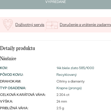
SALT AND PEPPER DIAMANT
LUXUSNÉ
VYPREDANÉ
CENOVO DOSTUPNÉ
S DRAHOKAMAMI
DRAHOKAM
LUXUSNÉ
S LAB GROWN DIAMANTMI
Najpredávanejšie
Doživotný servis
Doručenie a vrátenie zadarm
PODĽA MATERIÁLU
S PERLAMI
svadobné
ZLATO
Detaily produktu
obrúčky
PODĽA ŠTÝLU
PLATINA
Náušnice
PERSONALIZOVANÉ
STRIEBRO
KOV
:
14k biele zlato 585/1000
SYMBOLICKÉ
PREZRIEŤ
PÔVOD KOVU
:
Recyklovaný
DRAHOKAM:
Citríny a diamanty
MINIMALISTICKÉ
TYP OSADENIA
:
Krapne (prongs)
CELKOVÁ KARÁTOVÁ VÁHA:
PODĽA PRÍLEŽITOSTI
2.304 ct
VÝŠKA:
24 mm
PODĽA FARBY
PRIBLIŽNÁ VÁHA:
2.5 g