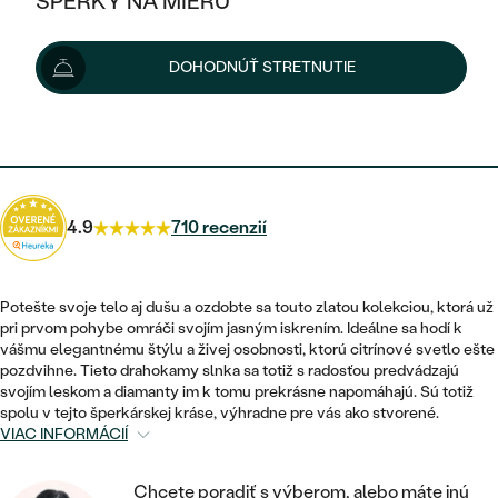
ŠPERKY NA MIERU
3 323 €
3 498 €
-6 %
KOMBINOVANÉ ZLATO
STRIEBORNÉ
POSTRANNÉ DRAHOKAMY
ZLATÉ
VÝPREDAJ
VÝPREDAJ
Možnosti doručenia
DOHODNÚŤ STRETNUTIE
PLATINOVÉ
HALO
PODĽA ŠTÝLU
STRIEBORNÉ
ŠPERKY ČO POMÁHAJÚ
PODĽA MATERIÁLU
JEDNODUCHÉ
2 991 €
s kódom
SUN10
.
TRI DRAHOKAMY
PLATINOVÉ
PODĽA ŠTÝLU
ZLATÉ
PODĽA TYPU
BEZ KAMEŇA
NAPICHOVACIE
VINTAGE
NÁUŠNICE
STRIEBORNÉ
PODĽA ŠTÝLU
4.9
710 recenzií
ETERNITY
KRUHOVÉ
SET ZÁSNUBNÉHO PRSTEŇA A
SOLITÉR
PRSTENE
PLATINOVÉ
OBRÚČOK
VYKROJENÉ
MINIMALISTICKÉ
Potešte svoje telo aj dušu a ozdobte sa touto zlatou kolekciou, ktorá už
NARODENIE DIEŤAŤA
PRÍVESKY
pri prvom pohybe omráči svojím jasným iskrením. Ideálne sa hodí k
NETRADIČNÉ
VINTAGE
PODĽA ŠTÝLU
vášmu elegantnému štýlu a živej osobnosti, ktorú citrínové svetlo ešte
VISIACE
PERSONALIZOVANÉ
pozdvihne. Tieto drahokamy slnka sa totiž s radosťou predvádzajú
NÁRAMKY
ETERNITY
svojím leskom a diamanty im k tomu prekrásne napomáhajú. Sú totiž
NETRADIČNÉ
ZOSTAVTE SI PRSTEŇ
SOLITÉR
spolu v tejto šperkárskej kráse, výhradne pre vás ako stvorené.
SO ZNAMENÍM ZVEROKRUHU
SETY
VIAC INFORMÁCIÍ
MINIMALISTICKÉ
ZAČAŤ S PRSTEŇOM
TEPANÉ
V TVARE SRDCA
MINIMALISTICKÉ
PÁNSKE ŠPERKY
Chcete poradiť s výberom, alebo máte inú