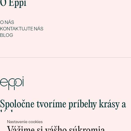
O Eppi
O NÁS
KONTAKTUJTE NÁS
BLOG
Spoločne tvoríme príbehy krásy a
lásky
Nastavenie cookies
Vážime si vášho súkromia