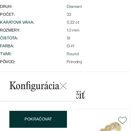
DRUH:
Diamant
POČET:
32
KARÁTOVÁ VÁHA
:
0.32 ct
ROZMERY:
1.3 mm
ČISTOTA
:
SI
Bestsellery
FARBA
:
G-H
TVAR
:
Round
PÔVOD:
Prírodný
OBJAVIŤ
Konfigurácia
Mohlo by sa vám páčiť
POKRAČOVAT