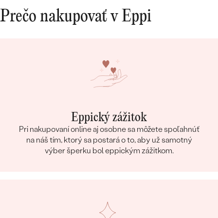
Prečo nakupovať v Eppi
Eppický zážitok
Pri nakupovaní online aj osobne sa môžete spoľahnúť
na náš tím, ktorý sa postará o to, aby už samotný
výber šperku bol eppickým zážitkom.