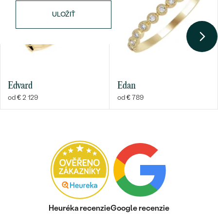
ULOŽIŤ
Edvard
Edan
od € 2 129
od € 789
Heuréka recenzie
Google recenzie