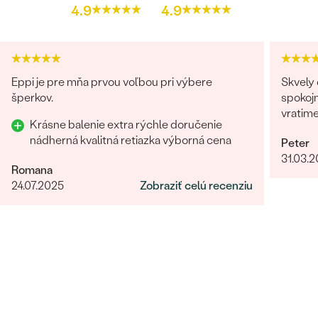
4.9
4.9
Eppi je pre mňa prvou voľbou pri výbere
Skvely 
šperkov.
spokojn
vratim
Krásne balenie extra rýchle doručenie
nádherná kvalitná retiazka výborná cena
Peter
31.03.
Romana
24.07.2025
Zobraziť celú recenziu