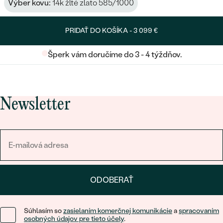
Výber kovu:
14k žlté zlato 585/1000
PRIDAŤ DO KOŠÍKA -
3 099 €
Šperk vám doručíme do 3 - 4 týždňov.
Newsletter
ODOBERAŤ
Súhlasím so
zasielaním komerčnej komunikácie
a
spracovaním
osobných údajov pre tieto účely
.