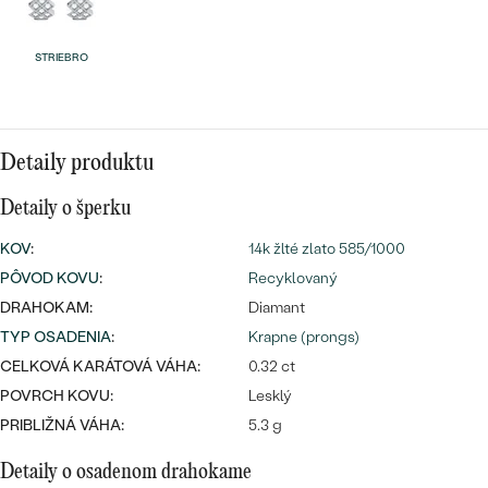
Najpredávanejšie
Najpredávanejšie
PODĽA TVARU DRAHOKAMU
náušnice
STRIEBRO
NA MIERU
prstene
Personalizované
DIAMANTY
PREZRIEŤ
Detaily produktu
prívesky
PREZRIEŤ
Detaily o šperku
KOV
:
14k žlté zlato 585/1000
PÔVOD KOVU
:
Recyklovaný
OBJAVIŤ
Wave kolekcia
DRAHOKAM:
Diamant
TYP OSADENIA
:
Krapne (prongs)
CELKOVÁ KARÁTOVÁ VÁHA:
0.32 ct
POVRCH KOVU:
Lesklý
OBJAVIŤ
PRIBLIŽNÁ VÁHA:
5.3 g
Detaily o osadenom drahokame